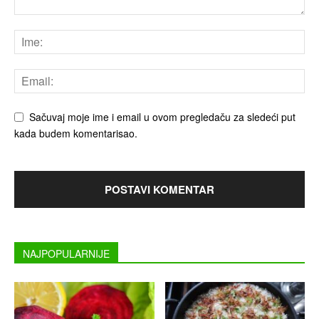
Sačuvaj moje ime i email u ovom pregledaču za sledeći put
kada budem komentarisao.
NAJPOPULARNIJE