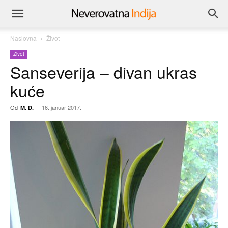
Naslovna
Život
Život
Sanseverija – divan ukras
kuće
Od
-
16. januar 2017.
M. D.