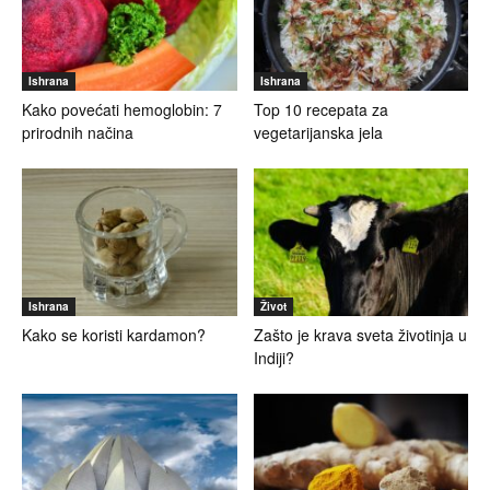
Ishrana
Ishrana
Kako povećati hemoglobin: 7
Top 10 recepata za
prirodnih načina
vegetarijanska jela
Ishrana
Život
Kako se koristi kardamon?
Zašto je krava sveta životinja u
Indiji?