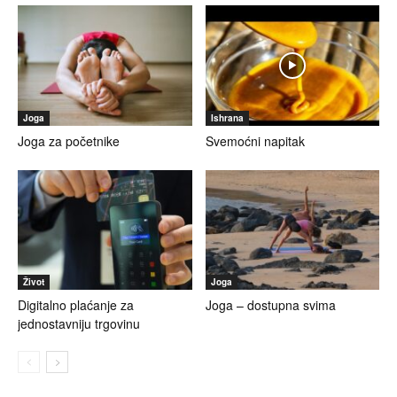
Joga
Ishrana
Joga za početnike
Svemoćni napitak
Život
Joga
Digitalno plaćanje za
Joga – dostupna svima
jednostavniju trgovinu