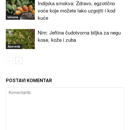
Indijska smokva: Zdravo, egzotično
voće koje možete lako uzgojiti i kod
kuće
Ishrana
Nim: Jeftina čudotvorna biljka za negu
kose, kože i zuba
Ajurveda
POSTAVI KOMENTAR