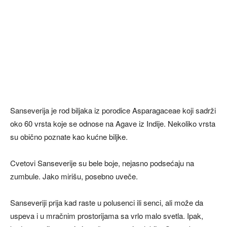
Sanseverija je rod biljaka iz porodice Asparagaceae koji sadrži
oko 60 vrsta koje se odnose na Agave iz Indije. Nekoliko vrsta
su obično poznate kao kućne biljke.
Cvetovi Sanseverije su bele boje, nejasno podsećaju na
zumbule. Jako mirišu, posebno uveče.
Sanseveriji prija kad raste u polusenci ili senci, ali može da
uspeva i u mračnim prostorijama sa vrlo malo svetla. Ipak,