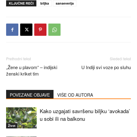
KLJUČNE REČI
biljka
sanseverija
Prethodni tekst
Sledeći tekst
„Žene u plavom“ – indijski
U Indiji svi voze po sluhu
ženski kriket tim
POVEZANE OBJAVE
VIŠE OD AUTORA
Kako uzgajati savršenu biljku ‘avokada’
u sobi ili na balkonu
Život