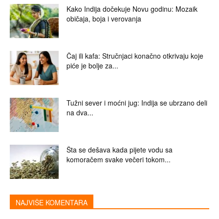
Kako Indija dočekuje Novu godinu: Mozaik
običaja, boja i verovanja
Čaj ili kafa: Stručnjaci konačno otkrivaju koje
piće je bolje za...
Tužni sever i moćni jug: Indija se ubrzano deli
na dva...
Šta se dešava kada pijete vodu sa
komoračem svake večeri tokom...
NAJVIŠE KOMENTARA