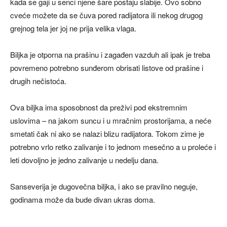
kada se gaji u senci njene šare postaju slabije. Ovo sobno
cveće možete da se čuva pored radijatora ili nekog drugog
grejnog tela jer joj ne prija velika vlaga.
Biljka je otporna na prašinu i zagađen vazduh ali ipak je treba
povremeno potrebno sunđerom obrisati listove od prašine i
drugih nečistoća.
Ova biljka ima sposobnost da preživi pod ekstremnim
uslovima – na jakom suncu i u mračnim prostorijama, a neće
smetati čak ni ako se nalazi blizu radijatora. Tokom zime je
potrebno vrlo retko zalivanje i to jednom mesečno a u proleće i
leti dovoljno je jedno zalivanje u nedelju dana.
Sanseverija je dugovečna biljka, i ako se pravilno neguje,
godinama može da bude divan ukras doma.