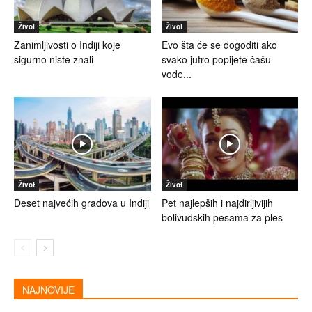
Život
Život
Zanimljivosti o Indiji koje
Evo šta će se dogoditi ako
sigurno niste znali
svako jutro popijete čašu
vode...
Život
Život
Deset najvećih gradova u Indiji
Pet najlepših i najdirljivijih
bolivudskih pesama za ples
NAJNOVIJE