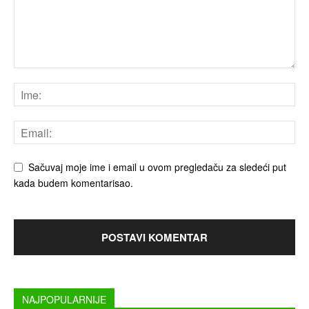
Sačuvaj moje ime i email u ovom pregledaču za sledeći put
kada budem komentarisao.
NAJPOPULARNIJE