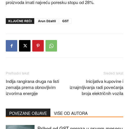
proizvoda imati najveću poresku stopu od 28%.
KLJUČNE REČI
Arun Džaitli
GST
Prethodni tekst
Sledeći tekst
Indija rangirana druga na listi
Inicijativa kupovine i
zemalja prema obnovljivim
iznajmljivanja radi povećanja
izvorima energije
broja električnih vozila
POVEZANE OBJAVE
VIŠE OD AUTORA
Prihod od GST poreza u prvom mesecu