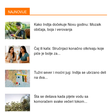
NAJNOVIJE
Kako Indija dočekuje Novu godinu: Mozaik
običaja, boja i verovanja
Čaj ili kafa: Stručnjaci konačno otkrivaju koje
piće je bolje za...
Tužni sever i moćni jug: Indija se ubrzano deli
na dva...
Šta se dešava kada pijete vodu sa
komoračem svake večeri tokom...