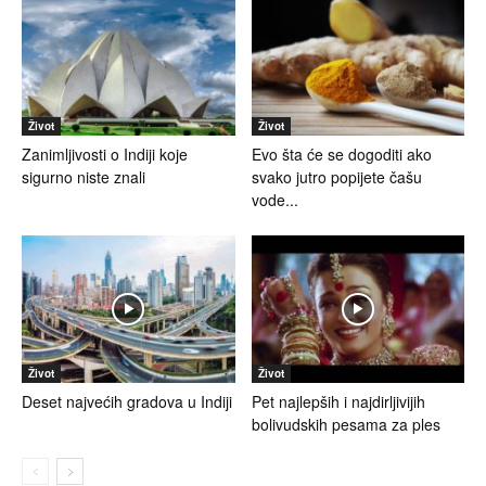
Život
Život
Zanimljivosti o Indiji koje
Evo šta će se dogoditi ako
sigurno niste znali
svako jutro popijete čašu
vode...
Život
Život
Deset najvećih gradova u Indiji
Pet najlepših i najdirljivijih
bolivudskih pesama za ples