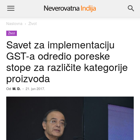
Naslovna
Život
Život
Savet za implementaciju
GST-a odredio poreske
stope za različite kategorije
proizvoda
Od
-
21. jun 2017.
M. D.