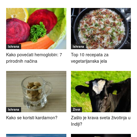
Ishrana
Ishrana
Kako povećati hemoglobin: 7
Top 10 recepata za
prirodnih načina
vegetarijanska jela
Ishrana
Život
Kako se koristi kardamon?
Zašto je krava sveta životinja u
Indiji?