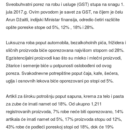
Sveobuhvatni porez na robu i usluge (GST) stupa na snagu 1.
jula 2017.g. Ovim povodom je savet za GST, na čijem je čelu
Arun Džaitli, indijski Ministar finansija, odredio četiri različite
opšte poreske stope od 5%, 12% , 18% i 28%.
Luksuzna roba poput automobila, bezalkoholnih pića, frižidera i
sličnih proizvoda biće oporezovana najvišom stopom od 28%.
Egzistencijalni proizvodi kao što su mleko i mlečni proizvodi,
žitarice i semenje biće u potpunosti oslobođeni od ovog
poreza. Svakodnevne potrepštine poput čaja, kafe, šećera,
uglja i osnovnih lekova biće oporezovani po stopi od 5%.
Artikli za široku potrošnju poput sapuna, krema za telo i pasta
za zube će imati namet od 18%. Od ukupno 1,211
registrovanih proizvoda, 7% robe neće biti oporezovano, 14%
artikala će imati namet od 5%, 17% proizvoda stopu od 12%,
43% robe će podleći poreskoj stopi od 18%, dok će 19%