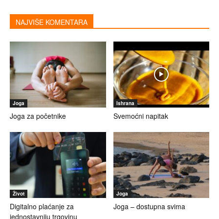
NAJVIŠE KOMENTARA
Joga
Ishrana
Joga za početnike
Svemoćni napitak
Život
Joga
Digitalno plaćanje za
Joga – dostupna svima
jednostavniju trgovinu