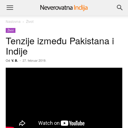
Naslovna
Život
Život
Tenzije između Pakistana i
Indije
Od
-
27. februar 2019.
V. B.