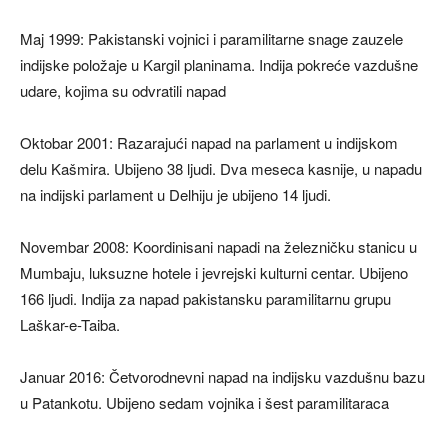
Maj 1999: Pakistanski vojnici i paramilitarne snage zauzele
indijske položaje u Kargil planinama. Indija pokreće vazdušne
udare, kojima su odvratili napad
Oktobar 2001: Razarajući napad na parlament u indijskom
delu Kašmira. Ubijeno 38 ljudi. Dva meseca kasnije, u napadu
na indijski parlament u Delhiju je ubijeno 14 ljudi.
Novembar 2008: Koordinisani napadi na železničku stanicu u
Mumbaju, luksuzne hotele i jevrejski kulturni centar. Ubijeno
166 ljudi. Indija za napad pakistansku paramilitarnu grupu
Laškar-e-Taiba.
Januar 2016: Četvorodnevni napad na indijsku vazdušnu bazu
u Patankotu. Ubijeno sedam vojnika i šest paramilitaraca