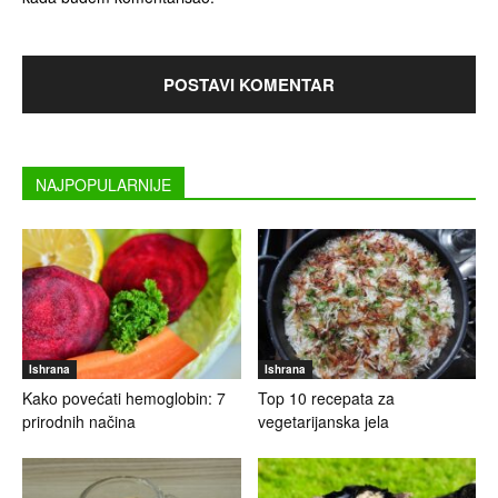
NAJPOPULARNIJE
Ishrana
Ishrana
Kako povećati hemoglobin: 7
Top 10 recepata za
prirodnih načina
vegetarijanska jela