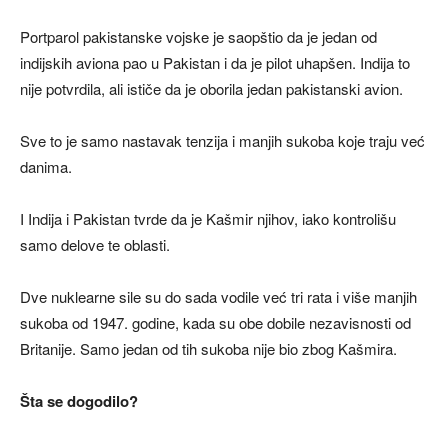
Portparol pakistanske vojske je saopštio da je jedan od
indijskih aviona pao u Pakistan i da je pilot uhapšen. Indija to
nije potvrdila, ali ističe da je oborila jedan pakistanski avion.
Sve to je samo nastavak tenzija i manjih sukoba koje traju već
danima.
I Indija i Pakistan tvrde da je Kašmir njihov, iako kontrolišu
samo delove te oblasti.
Dve nuklearne sile su do sada vodile već tri rata i više manjih
sukoba od 1947. godine, kada su obe dobile nezavisnosti od
Britanije. Samo jedan od tih sukoba nije bio zbog Kašmira.
Šta se dogodilo?