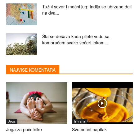
Tužni sever i moćni jug: Indija se ubrzano deli
na dva...
Šta se dešava kada pijete vodu sa
komoračem svake večeri tokom...
NAJVIŠE KOMENTARA
Joga
Ishrana
Joga za početnike
Svemoćni napitak