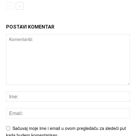
POSTAVI KOMENTAR
Sačuvaj moje ime i email u ovom pregledaču za sledeći put
kada budem komentarisao.