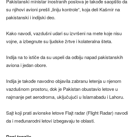
Pakistanski ministar inostranih poslova je takođe saopštio da
su njihovi avioni prešli „liniju kontrole“, koja deli Kašmir na
pakistanski i indijski deo.
Kako navodi, vazdušni udari su izvršeni na mete koje nisu
vojne, a izbegnute su ljudske žrtve i kolateralna šteta.
Indija na to ističe da su uspeli da odbiju napad pakistanskih
aviona i jedan obore.
Indija je takođe navodno objavila zabranu letenja u njenom
vazdušnom prostoru, dok je Pakistan obustavio letove u
najmanje pet aerodroma, uključujući u Islamabadu i Lahoru.
Sajt koji prati avionske letove Flajt radar (Flight Radar) navodi
da i međunarodni letovi izbegavaju te oblasti.
Dani tenzije