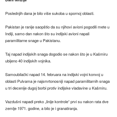
Poslednjih dana je bilo više sukoba u spornoj oblasti.
Pakistan je ranije saopštio da su njihovi avioni pogodili mete u
Indiji, samo dan nakon što su indijski avioni napali
paramilitarne snage u Pakistanu.
Taj napad indijskih snaga dogodio se nakon što je u Kašmiru
ubijeno 40 indijskih vojnika.
Samoubilački napad 14. februara na indijski vojni konvoj u
oblasti Pulvama je najsmrtonosniji napad paramilitarnih snaga
u tri decenije dugoj borbi protiv indijske vladavine u Kašmiru.
Vazdušni napadi preko „linije kontrole“ prvi su nakon rata dve
zemlje 1971. godine, a bilo je i granatiranja.