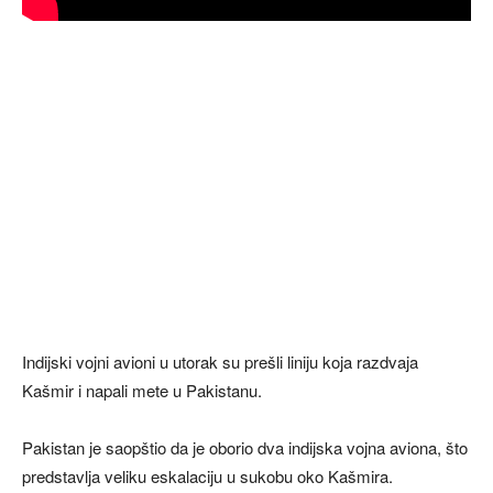
Indijski vojni avioni u utorak su prešli liniju koja razdvaja
Kašmir i napali mete u Pakistanu.
Pakistan je saopštio da je oborio dva indijska vojna aviona, što
predstavlja veliku eskalaciju u sukobu oko Kašmira.