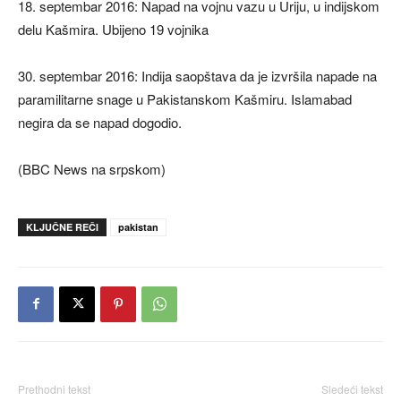
18. septembar 2016: Napad na vojnu vazu u Uriju, u indijskom
delu Kašmira. Ubijeno 19 vojnika
30. septembar 2016: Indija saopštava da je izvršila napade na
paramilitarne snage u Pakistanskom Kašmiru. Islamabad
negira da se napad dogodio.
(BBC News na srpskom)
KLJUČNE REČI
pakistan
Prethodni tekst
Sledeći tekst