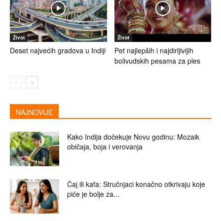
Život
Život
Deset najvećih gradova u Indiji
Pet najlepših i najdirljivijih
bolivudskih pesama za ples
NAJNOVIJE
Kako Indija dočekuje Novu godinu: Mozaik
običaja, boja i verovanja
Čaj ili kafa: Stručnjaci konačno otkrivaju koje
piće je bolje za...