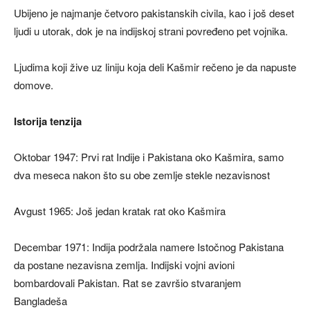
Ubijeno je najmanje četvoro pakistanskih civila, kao i još deset
ljudi u utorak, dok je na indijskoj strani povređeno pet vojnika.
Ljudima koji žive uz liniju koja deli Kašmir rečeno je da napuste
domove.
Istorija tenzija
Oktobar 1947: Prvi rat Indije i Pakistana oko Kašmira, samo
dva meseca nakon što su obe zemlje stekle nezavisnost
Avgust 1965: Još jedan kratak rat oko Kašmira
Decembar 1971: Indija podržala namere Istočnog Pakistana
da postane nezavisna zemlja. Indijski vojni avioni
bombardovali Pakistan. Rat se završio stvaranjem
Bangladeša