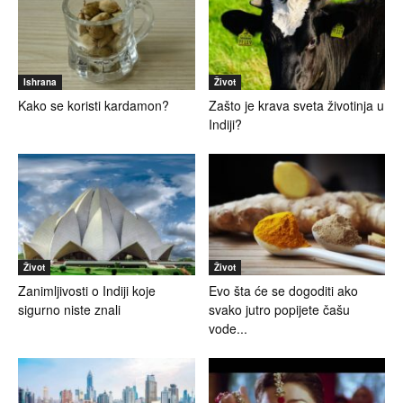
Ishrana
Život
Kako se koristi kardamon?
Zašto je krava sveta životinja u
Indiji?
Život
Život
Zanimljivosti o Indiji koje
Evo šta će se dogoditi ako
sigurno niste znali
svako jutro popijete čašu
vode...