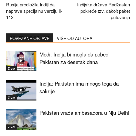
Rusija predložila Indiji da
Indijska država Radžastan
naprave specijalnu verziju Il-
pokreće tzv. dakoit paket
112
putovanja
POVEZANE OBJAVE
VIŠE OD AUTORA
Modi: Indija bi mogla da pobedi
Pakistan za desetak dana
Život
Indija: Pakistan ima mnogo toga da
sakrije
Život
Pakistan vraća ambasadora u Nju Delhi
Život