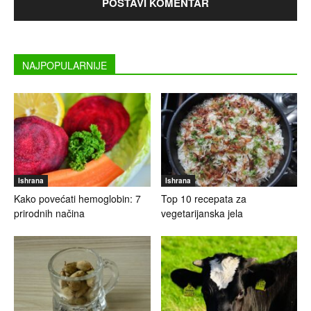
NAJPOPULARNIJE
Ishrana
Ishrana
Kako povećati hemoglobin: 7
Top 10 recepata za
prirodnih načina
vegetarijanska jela