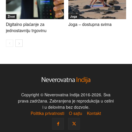
Život
Joga
Digitalno plaćanje za
Joga – dostupna svima
jednostavniju trgovinu
Copyright © Neverovatna Indija 2016-2026. Sva
prava zadržana. Zabranjena je reprodukcija u celini
i u delovima bez dozvole.
Politika privatnosti
O sajtu
Kontakt