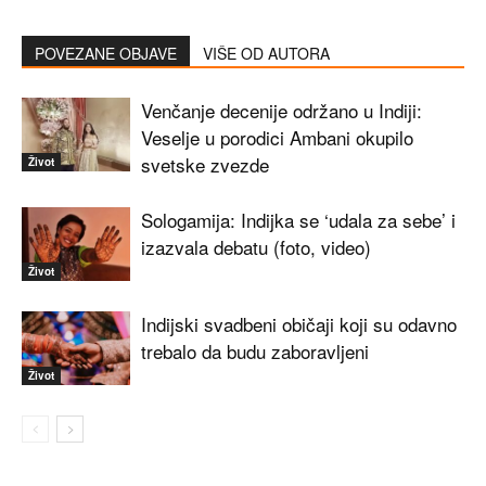
POVEZANE OBJAVE
VIŠE OD AUTORA
Venčanje decenije održano u Indiji:
Veselje u porodici Ambani okupilo
svetske zvezde
Život
Sologamija: Indijka se ‘udala za sebe’ i
izazvala debatu (foto, video)
Život
Indijski svadbeni običaji koji su odavno
trebalo da budu zaboravljeni
Život