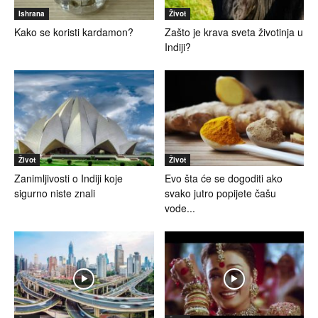
Ishrana
Život
Kako se koristi kardamon?
Zašto je krava sveta životinja u
Indiji?
Život
Život
Zanimljivosti o Indiji koje
Evo šta će se dogoditi ako
sigurno niste znali
svako jutro popijete čašu
vode...