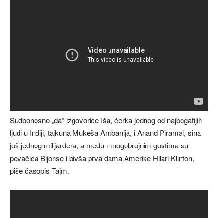
Sudbonosno „da“ izgovoriće Iša, ćerka jednog od najbogatijih
ljudi u Indiji, tajkuna Mukeša Ambanija, i Anand Piramal, sina
još jednog milijardera, a među mnogobrojnim gostima su
pevačica Bijonse i bivša prva dama Amerike Hilari Klinton,
piše časopis Tajm.