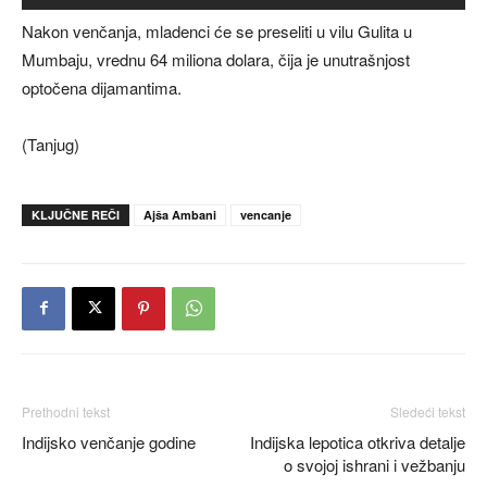
Nakon venčanja, mladenci će se preseliti u vilu Gulita u
Mumbaju, vrednu 64 miliona dolara, čija je unutrašnjost
optočena dijamantima.
(Tanjug)
KLJUČNE REČI
Ajša Ambani
vencanje
Prethodni tekst
Sledeći tekst
Indijsko venčanje godine
Indijska lepotica otkriva detalje
o svojoj ishrani i vežbanju