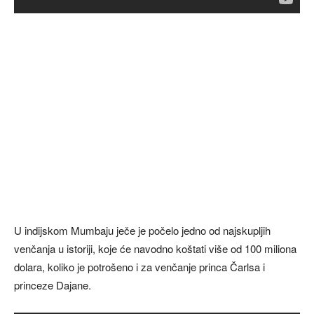
U indijskom Mumbaju ječe je počelo jedno od najskupljih
venčanja u istoriji, koje će navodno koštati više od 100 miliona
dolara, koliko je potrošeno i za venčanje princa Čarlsa i
princeze Dajane.