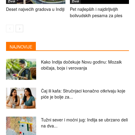
Život
Život
Deset najvećih gradova u Indiji
Pet najlepših i najdirljivijih
bolivudskih pesama za ples
NAJNOVIJE
Kako Indija dočekuje Novu godinu: Mozaik
običaja, boja i verovanja
Čaj ili kafa: Stručnjaci konačno otkrivaju koje
piće je bolje za...
Tužni sever i moćni jug: Indija se ubrzano deli
na dva...