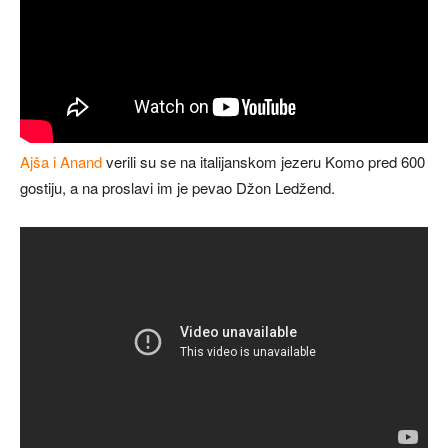
Ajša i Anand
verili su se na italijanskom jezeru Komo pred 600
gostiju, a na proslavi im je pevao Džon Ledžend.