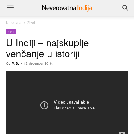
Naslovna
Život
Život
U Indiji – najskuplje
venčanje u istoriji
Od
-
13. decembar 2018.
V. B.