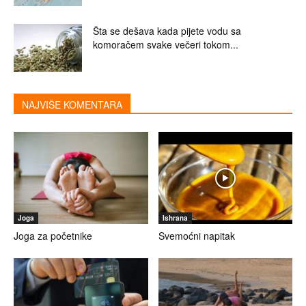
Šta se dešava kada pijete vodu sa
komoračem svake večeri tokom...
NAJVIŠE KOMENTARA
Joga
Ishrana
Joga za početnike
Svemoćni napitak