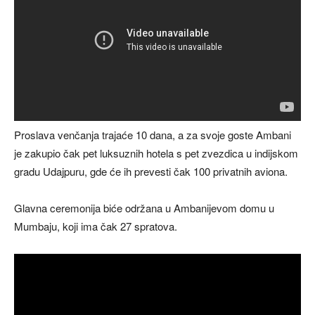
Proslava venčanja trajaće 10 dana, a za svoje goste Ambani
je zakupio čak pet luksuznih hotela s pet zvezdica u indijskom
gradu Udajpuru, gde će ih prevesti čak 100 privatnih aviona.
Glavna ceremonija biće održana u Ambanijevom domu u
Mumbaju, koji ima čak 27 spratova.