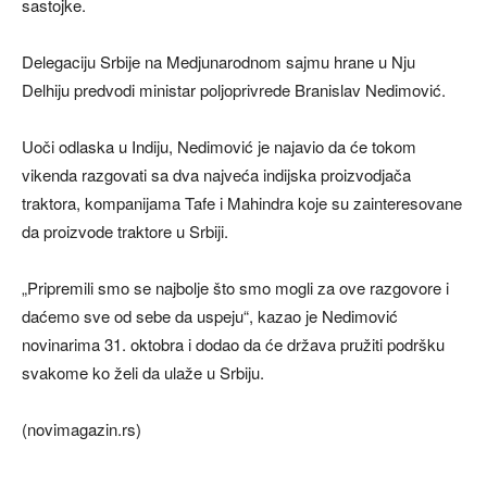
sastojke.
Delegaciju Srbije na Medjunarodnom sajmu hrane u Nju
Delhiju predvodi ministar poljoprivrede Branislav Nedimović.
Uoči odlaska u Indiju, Nedimović je najavio da će tokom
vikenda razgovati sa dva najveća indijska proizvodjača
traktora, kompanijama Tafe i Mahindra koje su zainteresovane
da proizvode traktore u Srbiji.
„Pripremili smo se najbolje što smo mogli za ove razgovore i
daćemo sve od sebe da uspeju“, kazao je Nedimović
novinarima 31. oktobra i dodao da će država pružiti podršku
svakome ko želi da ulaže u Srbiju.
(novimagazin.rs)