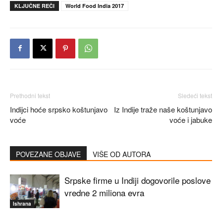
KLJUČNE REČI
World Food India 2017
Prethodni tekst
Sledeći tekst
Indijci hoće srpsko koštunjavo
Iz Indije traže naše koštunjavo
voće
voće i jabuke
POVEZANE OBJAVE
VIŠE OD AUTORA
Srpske firme u Indiji dogovorile poslove
vredne 2 miliona evra
Ishrana