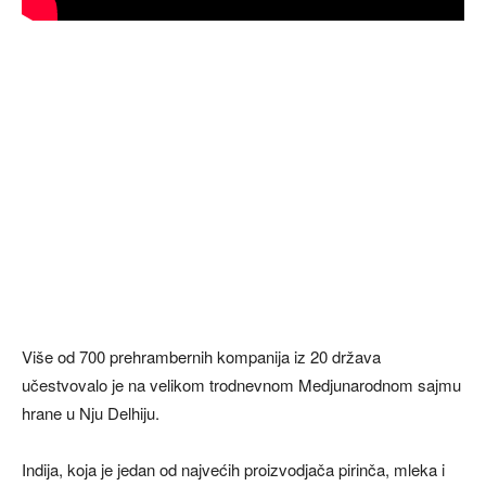
Više od 700 prehrambernih kompanija iz 20 država
učestvovalo je na velikom trodnevnom Medjunarodnom sajmu
hrane u Nju Delhiju.
Indija, koja je jedan od najvećih proizvodjača pirinča, mleka i