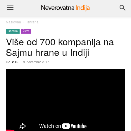
Naslovna
Ishrana
Ishrana
Život
Više od 700 kompanija na
Sajmu hrane u Indiji
Od
-
9. novembar 2017.
V. B.