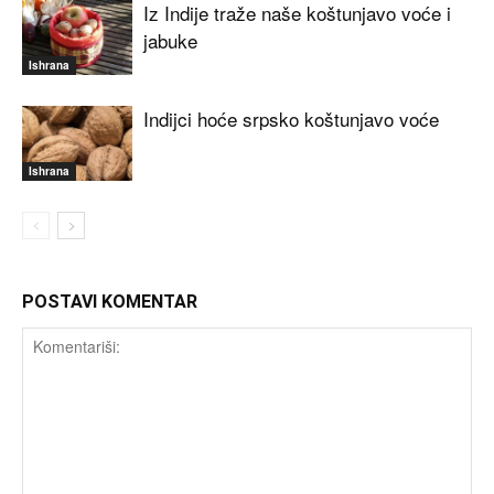
Iz Indije traže naše koštunjavo voće i
jabuke
Ishrana
Indijci hoće srpsko koštunjavo voće
Ishrana
POSTAVI KOMENTAR