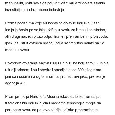
mahunarki, pokušava da privuče više milijardi dolara stranih
investicija u prehrambenu industriju.
Prema podacima koje su nedavno objavile indijske vlasti,
Indija je šesto po veličini tržište u svetu za hranu i namirnice,
ali i drugi najveći proizvodjač hrane i prehrambenih proizvoda.
Ipak, na listi izvoznika hrane, Indija se trenutno nalazi na 12.
mestu u svetu.
Povodom otvaranja sajma u Nju Delhiju, najbolji šefovi kuhinja
u Indiji pripremili su i servirali specijalitet od 800 kilograma
pirinča i sočiva na ogromnom tanjiru na travnjaku, prenela je
agencija AP.
Premijer Indije Narendra Modi je rekao da bi kombinacija
tradicionalnih indijskih jela i moderne tehnologije mogla da
pomogne svetu da ponovo otkrije indijske prehrambene