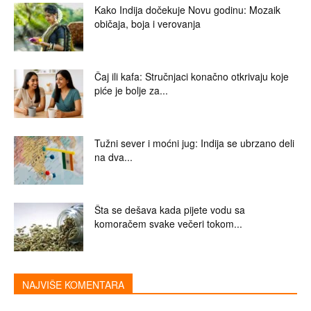
Kako Indija dočekuje Novu godinu: Mozaik
običaja, boja i verovanja
Čaj ili kafa: Stručnjaci konačno otkrivaju koje
piće je bolje za...
Tužni sever i moćni jug: Indija se ubrzano deli
na dva...
Šta se dešava kada pijete vodu sa
komoračem svake večeri tokom...
NAJVIŠE KOMENTARA