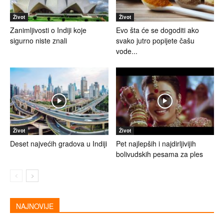
Život
Život
Zanimljivosti o Indiji koje
Evo šta će se dogoditi ako
sigurno niste znali
svako jutro popijete čašu
vode...
Život
Život
Deset najvećih gradova u Indiji
Pet najlepših i najdirljivijih
bolivudskih pesama za ples
NAJNOVIJE