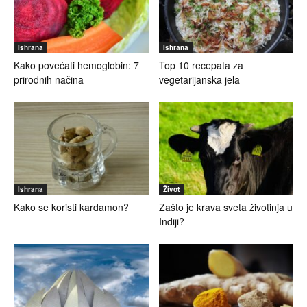
Ishrana
Ishrana
Kako povećati hemoglobin: 7
Top 10 recepata za
prirodnih načina
vegetarijanska jela
Ishrana
Život
Kako se koristi kardamon?
Zašto je krava sveta životinja u
Indiji?