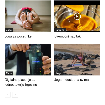
Joga
Ishrana
Joga za početnike
Svemoćni napitak
Život
Joga
Digitalno plaćanje za
Joga – dostupna svima
jednostavniju trgovinu