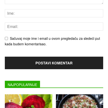
Sačuvaj moje ime i email u ovom pregledaču za sledeći put
kada budem komentarisao.
NAJPOPULARNIJE