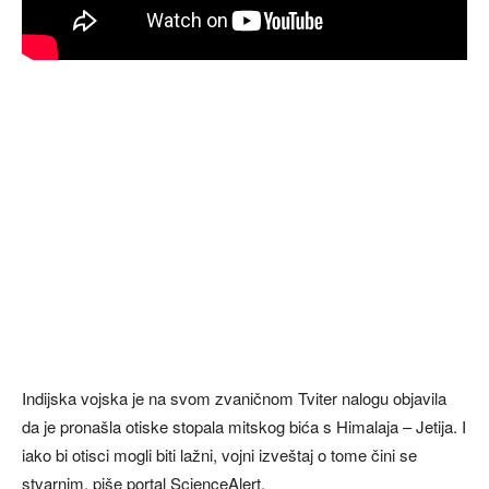
Indijska vojska je na svom zvaničnom Tviter nalogu objavila
da je pronašla otiske stopala mitskog bića s Himalaja – Jetija. I
iako bi otisci mogli biti lažni, vojni izveštaj o tome čini se
stvarnim, piše portal ScienceAlert.