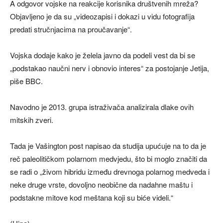
A odgovor vojske na reakcije korisnika društvenih mreža?
Objavljeno je da su „videozapisi i dokazi u vidu fotografija
predati stručnjacima na proučavanje“.
Vojska dodaje kako je želela javno da podeli vest da bi se
„podstakao naučni nerv i obnovio interes“ za postojanje Jetija,
piše BBC.
Navodno je 2013. grupa istraživača analizirala dlake ovih
mitskih zveri.
Tada je Vašington post napisao da studija upućuje na to da je
reč paleolitičkom polarnom medvjedu, što bi moglo značiti da
se radi o „živom hibridu između drevnoga polarnog medveda i
neke druge vrste, dovoljno neobične da nadahne maštu i
podstakne mitove kod meštana koji su biće videli.“