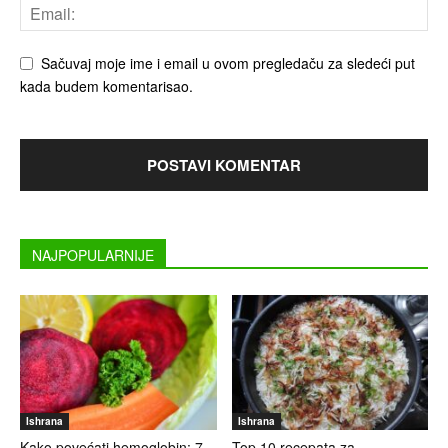
Sačuvaj moje ime i email u ovom pregledaču za sledeći put
kada budem komentarisao.
NAJPOPULARNIJE
Ishrana
Ishrana
Kako povećati hemoglobin: 7
Top 10 recepata za