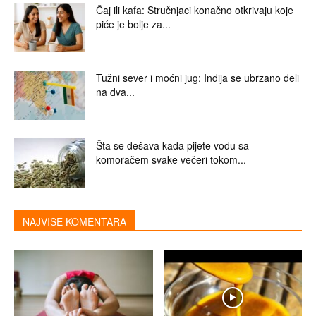
Čaj ili kafa: Stručnjaci konačno otkrivaju koje
piće je bolje za...
Tužni sever i moćni jug: Indija se ubrzano deli
na dva...
Šta se dešava kada pijete vodu sa
komoračem svake večeri tokom...
NAJVIŠE KOMENTARA