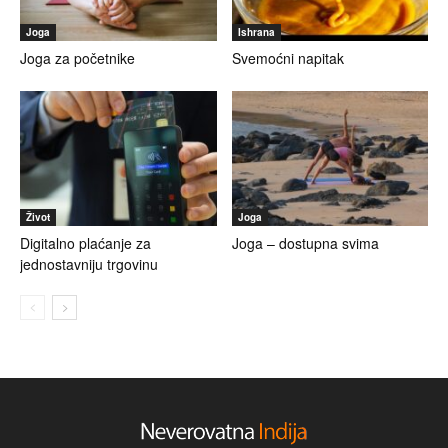
Joga
Ishrana
Joga za početnike
Svemoćni napitak
Život
Joga
Digitalno plaćanje za
Joga – dostupna svima
jednostavniju trgovinu