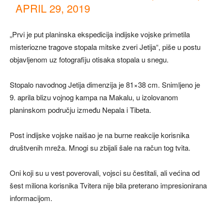
APRIL 29, 2019
„Prvi je put planinska ekspedicija indijske vojske primetila
misteriozne tragove stopala mitske zveri Jetija“, piše u postu
objavljenom uz fotografiju otisaka stopala u snegu.
Stopalo navodnog Jetija dimenzija je 81×38 cm. Snimljeno je
9. aprila blizu vojnog kampa na Makalu, u izolovanom
planinskom području između Nepala i Tibeta.
Post indijske vojske naišao je na burne reakcije korisnika
društvenih mreža. Mnogi su zbijali šale na račun tog tvita.
Oni koji su u vest poverovali, vojsci su čestitali, ali većina od
šest miliona korisnika Tvitera nije bila preterano impresionirana
informacijom.