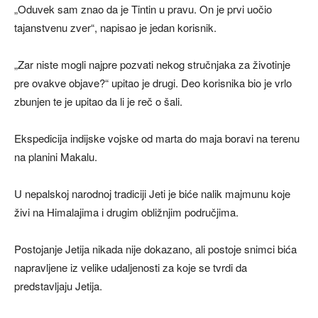
„Oduvek sam znao da je Tintin u pravu. On je prvi uočio
tajanstvenu zver“, napisao je jedan korisnik.
„Zar niste mogli najpre pozvati nekog stručnjaka za životinje
pre ovakve objave?“ upitao je drugi. Deo korisnika bio je vrlo
zbunjen te je upitao da li je reč o šali.
Ekspedicija indijske vojske od marta do maja boravi na terenu
na planini Makalu.
U nepalskoj narodnoj tradiciji Jeti je biće nalik majmunu koje
živi na Himalajima i drugim obližnjim područjima.
Postojanje Jetija nikada nije dokazano, ali postoje snimci bića
napravljene iz velike udaljenosti za koje se tvrdi da
predstavljaju Jetija.