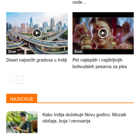
vode...
Život
Život
Deset najvećih gradova u Indiji
Pet najlepših i najdirljivijih
bolivudskih pesama za ples
NAJNOVIJE
Kako Indija dočekuje Novu godinu: Mozaik
običaja, boja i verovanja