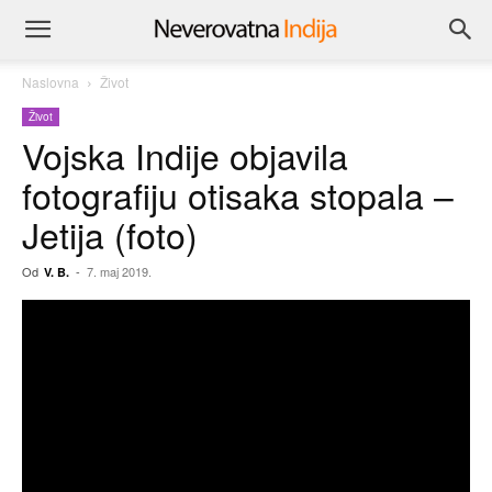
Naslovna
Život
Život
Vojska Indije objavila
fotografiju otisaka stopala –
Jetija (foto)
Od
-
7. maj 2019.
V. B.