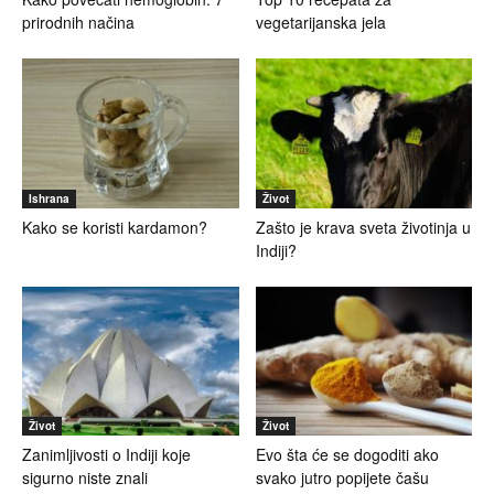
prirodnih načina
vegetarijanska jela
Ishrana
Život
Kako se koristi kardamon?
Zašto je krava sveta životinja u
Indiji?
Život
Život
Zanimljivosti o Indiji koje
Evo šta će se dogoditi ako
sigurno niste znali
svako jutro popijete čašu