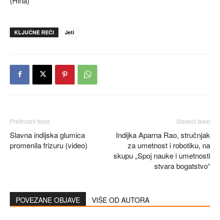
(Hina)
KLJUČNE REČI
Jeti
Prethodni tekst
Sledeći tekst
Slavna indijska glumica
Indijka Aparna Rao, stručnjak
promenila frizuru (video)
za umetnost i robotiku, na
skupu „Spoj nauke i umetnosti
stvara bogatstvo“
POVEZANE OBJAVE
VIŠE OD AUTORA