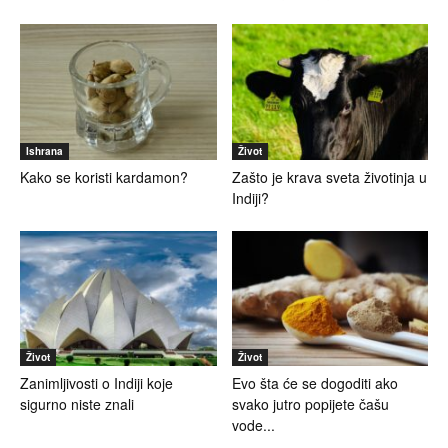
Ishrana
Život
Kako se koristi kardamon?
Zašto je krava sveta životinja u
Indiji?
Život
Život
Zanimljivosti o Indiji koje
Evo šta će se dogoditi ako
sigurno niste znali
svako jutro popijete čašu
vode...