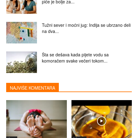
piće je bolje za...
Tužni sever i moćni jug: Indija se ubrzano deli
na dva...
Šta se dešava kada pijete vodu sa
komoračem svake večeri tokom...
NAJVIŠE KOMENTARA