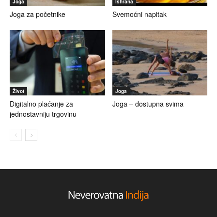
Joga
Ishrana
Joga za početnike
Svemoćni napitak
Život
Joga
Digitalno plaćanje za
Joga – dostupna svima
jednostavniju trgovinu