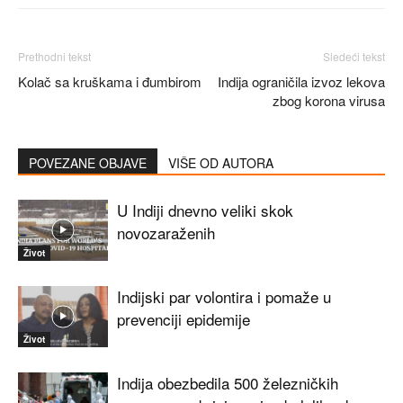
Prethodni tekst
Sledeći tekst
Kolač sa kruškama i đumbirom
Indija ograničila izvoz lekova
zbog korona virusa
POVEZANE OBJAVE
VIŠE OD AUTORA
U Indiji dnevno veliki skok
novozaraženih
Život
Indijski par volontira i pomaže u
prevenciji epidemije
Život
Indija obezbedila 500 železničkih