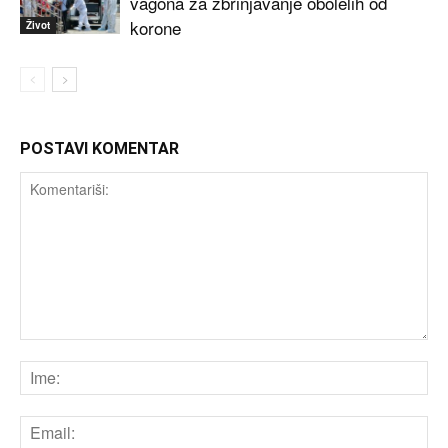
vagona za zbrinjavanje obolelih od
korone
Život
POSTAVI KOMENTAR