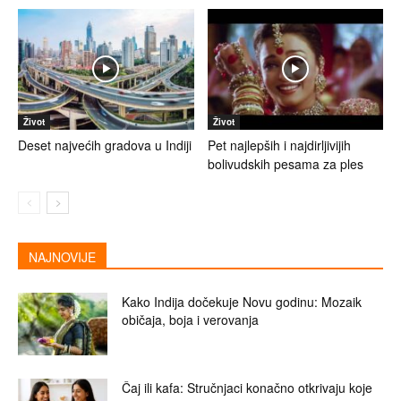
Život
Život
Deset najvećih gradova u Indiji
Pet najlepših i najdirljivijih
bolivudskih pesama za ples
NAJNOVIJE
Kako Indija dočekuje Novu godinu: Mozaik
običaja, boja i verovanja
Čaj ili kafa: Stručnjaci konačno otkrivaju koje