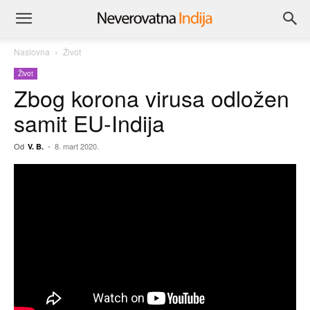
Naslovna
Život
Život
Zbog korona virusa odložen
samit EU-Indija
Od
-
8. mart 2020.
V. B.