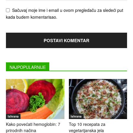
Sačuvaj moje ime i email u ovom pregledaču za sledeći put
kada budem komentarisao.
NAJPOPULARNIJE
Ishrana
Ishrana
Kako povećati hemoglobin: 7
Top 10 recepata za
prirodnih načina
vegetarijanska jela