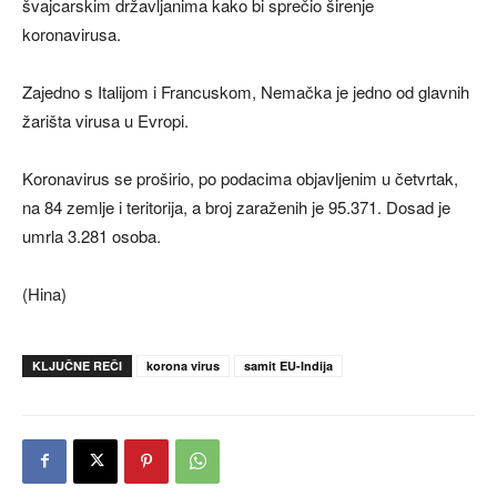
švajcarskim državljanima kako bi sprečio širenje
koronavirusa.
Zajedno s Italijom i Francuskom, Nemačka je jedno od glavnih
žarišta virusa u Evropi.
Koronavirus se proširio, po podacima objavljenim u četvrtak,
na 84 zemlje i teritorija, a broj zaraženih je 95.371. Dosad je
umrla 3.281 osoba.
(Hina)
KLJUČNE REČI
korona virus
samit EU-Indija