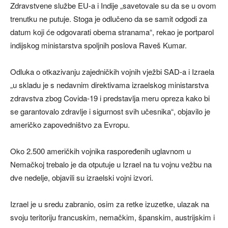
Zdravstvene službe EU-a i Indije „savetovale su da se u ovom
trenutku ne putuje. Stoga je odlučeno da se samit odgodi za
datum koji će odgovarati obema stranama“, rekao je portparol
indijskog ministarstva spoljnih poslova Raveš Kumar.
Odluka o otkazivanju zajedničkih vojnih vježbi SAD-a i Izraela
„u skladu je s nedavnim direktivama izraelskog ministarstva
zdravstva zbog Covida-19 i predstavlja meru opreza kako bi
se garantovalo zdravlje i sigurnost svih učesnika“, objavilo je
američko zapovedništvo za Evropu.
Oko 2.500 američkih vojnika raspoređenih uglavnom u
Nemačkoj trebalo je da otputuje u Izrael na tu vojnu vežbu na
dve nedelje, objavili su izraelski vojni izvori.
Izrael je u sredu zabranio, osim za retke izuzetke, ulazak na
svoju teritoriju francuskim, nemačkim, španskim, austrijskim i