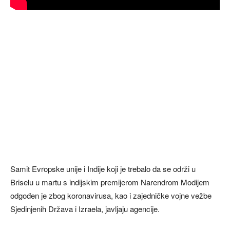
Samit Evropske unije i Indije koji je trebalo da se održi u
Briselu u martu s indijskim premijerom Narendrom Modijem
odgođen je zbog koronavirusa, kao i zajedničke vojne vežbe
Sjedinjenih Država i Izraela, javljaju agencije.