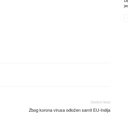
Di
je
Sledeći tekst
Zbog korona virusa odložen samit EU-Indija