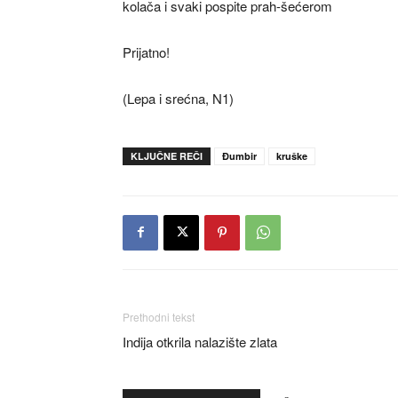
kolača i svaki pospite prah-šećerom
Prijatno!
(Lepa i srećna, N1)
KLJUČNE REČI
Đumbir
kruške
Prethodni tekst
Indija otkrila nalazište zlata