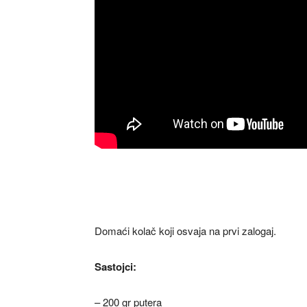
Domaći kolač koji osvaja na prvi zalogaj.
Sastojci:
– 200 gr putera