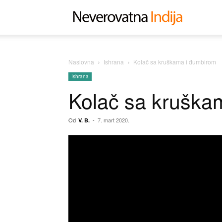
Neverovat
Indija
Naslovna
Ishrana
Kolač sa kruškama i đumbirom
Ishrana
Kolač sa krušk
Od
-
7. mart 2020.
V. B.