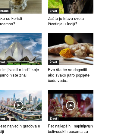
shrana
Život
ko se koristi
Zašto je krava sveta
ardamon?
životinja u Indiji?
ivot
Život
nimljivosti o Indiji koje
Evo šta će se dogoditi
gurno niste znali
ako svako jutro popijete
čašu vode...
ivot
Život
set najvećih gradova u
Pet najlepših i najdirljivijih
iji
bolivudskih pesama za