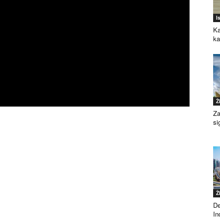
I
Ka
k
Ž
Za
si
Ž
De
Ind