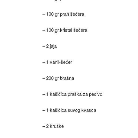
– 100 gr prah šećera
– 100 gr kristal šećera
– 2 jaja
– 1 vanil-šećer
– 200 gr brašna
– 1 kašičica praška za pecivo
– 1 kašičica suvog kvasca
– 2 kruške