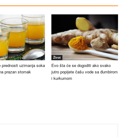
Život
 prednosti uzimanja soka
Evo šta će se dogoditi ako svako
na prazan stomak
jutro popijete čašu vode sa đumbirom
i kurkumom