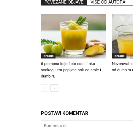
POVEZANE OBJAVE
VIŠE OD AUTORA
Ishrana
Ishrana
6 promena koje ćete osetiti ako
Neverovatne
svakog jutra popijete sok od amle i
od đumbira 
đumbira
POSTAVI KOMENTAR