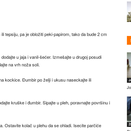
li tepsiju, pa je obložiti peki-papirom, tako da bude 2 cm
dodajte u jaja i vanil-šećer. Izmešajte u drugoj posudi
ajte na vrh noža soli.
 na kockice. Đumbir po želji i ukusu naseckajte ili
J
Jo
ajte kruške i đumbir. Sipajte u pleh, poravnajte površinu i
a. Ostavite kolač u plehu da se ohladi. Isecite parčiće
Ž