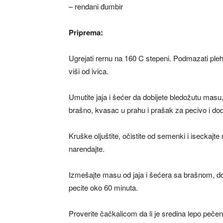
– rendani đumbir
Priprema:
Ugrejati rernu na 160 C stepeni. Podmazati pleh i
viši od ivica.
Umutite jaja i šećer da dobijete bledožutu masu, 
brašno, kvasac u prahu i prašak za pecivo i dod
Kruške oljuštite, očistite od semenki i iseckajte
narendajte.
Izmešajte masu od jaja i šećera sa brašnom, dod
pecite oko 60 minuta.
Proverite čačkalicom da li je sredina lepo pečen