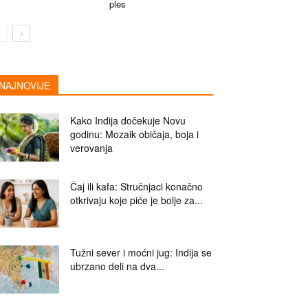
ples
NAJNOVIJE
Kako Indija dočekuje Novu
godinu: Mozaik običaja, boja i
verovanja
Čaj ili kafa: Stručnjaci konačno
otkrivaju koje piće je bolje za...
Tužni sever i moćni jug: Indija se
ubrzano deli na dva...