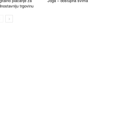
gitalno plaćanje za
Joga – dostupna svima
dnostavniju trgovinu