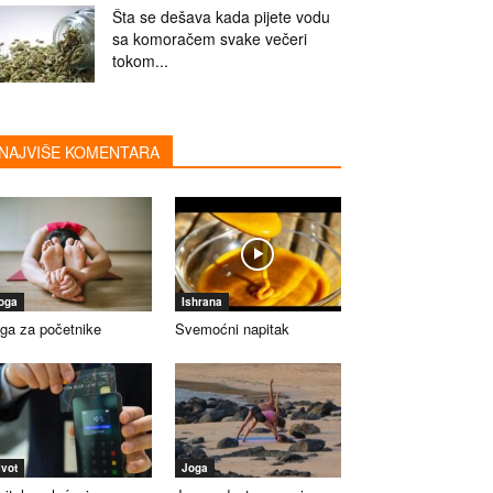
Šta se dešava kada pijete vodu
sa komoračem svake večeri
tokom...
NAJVIŠE KOMENTARA
oga
Ishrana
ga za početnike
Svemoćni napitak
ivot
Joga