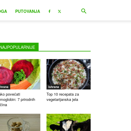
OGA
PUTOVANJA
NAJPOPULARNIJE
shrana
Ishrana
ko povećati
Top 10 recepata za
moglobin: 7 prirodnih
vegetarijanska jela
čina