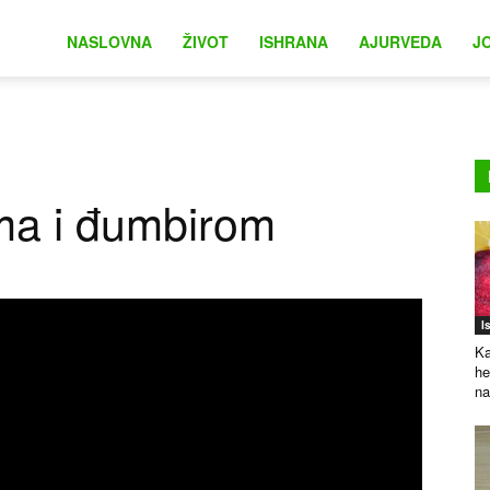
na
NASLOVNA
ŽIVOT
ISHRANA
AJURVEDA
J
ama i đumbirom
I
Ka
he
na