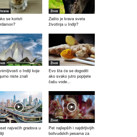
shrana
Život
ko se koristi
Zašto je krava sveta
ardamon?
životinja u Indiji?
ivot
Život
nimljivosti o Indiji koje
Evo šta će se dogoditi
gurno niste znali
ako svako jutro popijete
čašu vode...
ivot
Život
set najvećih gradova u
Pet najlepših i najdirljivijih
iji
bolivudskih pesama za