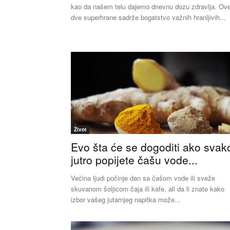
kao da našem telu dajemo dnevnu dozu zdravlja. Ov
dve superhrane sadrže bogatstvo važnih hranljivih...
Život
Evo šta će se dogoditi ako svak
jutro popijete čašu vode...
Većina ljudi počinje dan sa čašom vode ili sveže
skuvanom šoljicom čaja ili kafe, ali da li znate kako
izbor vašeg jutarnjeg napitka može...