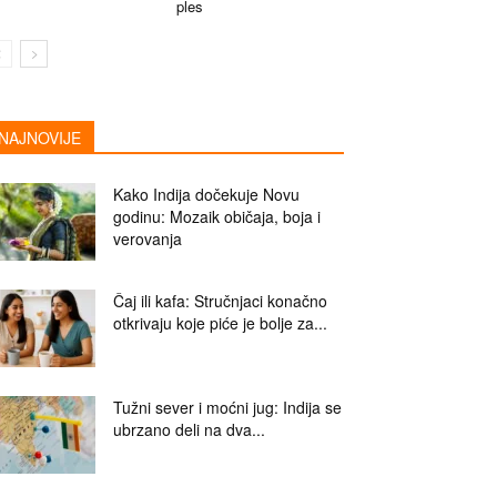
ples
NAJNOVIJE
Kako Indija dočekuje Novu
godinu: Mozaik običaja, boja i
verovanja
Čaj ili kafa: Stručnjaci konačno
otkrivaju koje piće je bolje za...
Tužni sever i moćni jug: Indija se
ubrzano deli na dva...