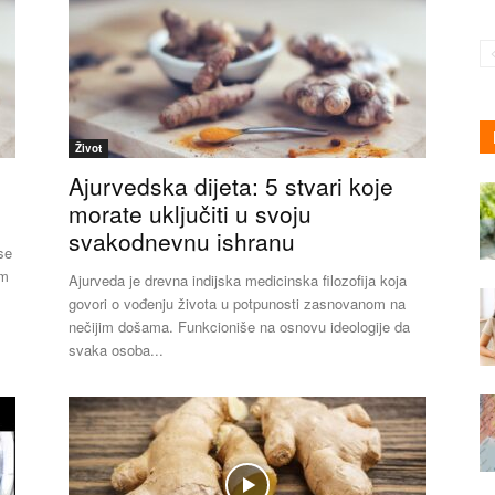
Život
Ajurvedska dijeta: 5 stvari koje
morate uključiti u svoju
svakodnevnu ishranu
se
im
Ajurveda je drevna indijska medicinska filozofija koja
govori o vođenju života u potpunosti zasnovanom na
nečijim došama. Funkcioniše na osnovu ideologije da
svaka osoba...