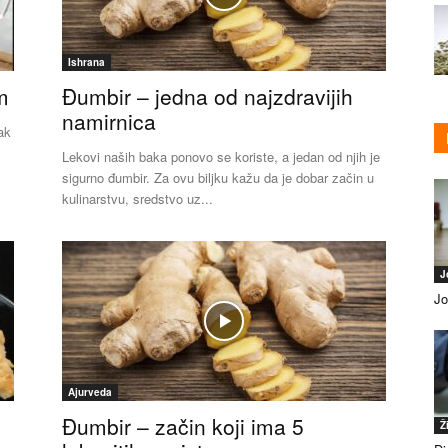
Ishrana
m
Đumbir – jedna od najzdravijih
namirnica
ak
Lekovi naših baka ponovo se koriste, a jedan od njih je
sigurno đumbir. Za ovu biljku kažu da je dobar začin u
kulinarstvu, sredstvo uz...
J
Jo
Ajurveda
Đumbir – začin koji ima 5
Ž