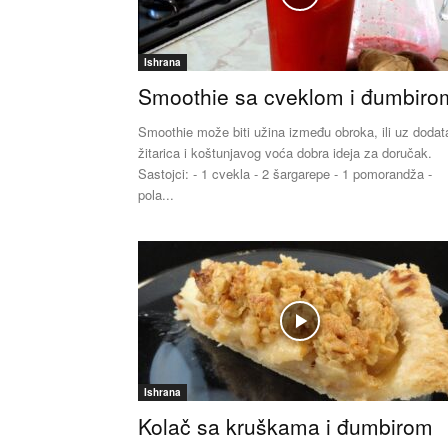
Ishrana
Smoothie sa cveklom i đumbiro
Smoothie može biti užina između obroka, ili uz dodat
žitarica i koštunjavog voća dobra ideja za doručak.
Sastojci: - 1 cvekla - 2 šargarepe - 1 pomorandža -
pola...
Ishrana
Kolač sa kruškama i đumbirom