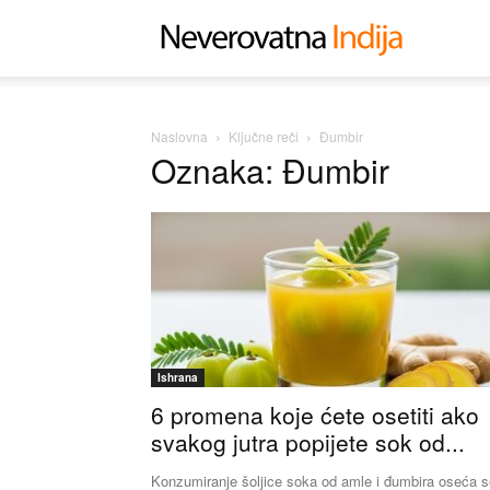
Neverovat
Indija
Naslovna
Ključne reči
Đumbir
Oznaka: Đumbir
Ishrana
6 promena koje ćete osetiti ako
svakog jutra popijete sok od...
Konzumiranje šoljice soka od amle i đumbira oseća 