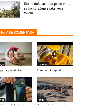
Šta se dešava kada pijete vodu
sa komoračem svake večeri
tokom...
NAJVIŠE KOMENTARA
oga
Ishrana
ga za početnike
Svemoćni napitak
ivot
Joga