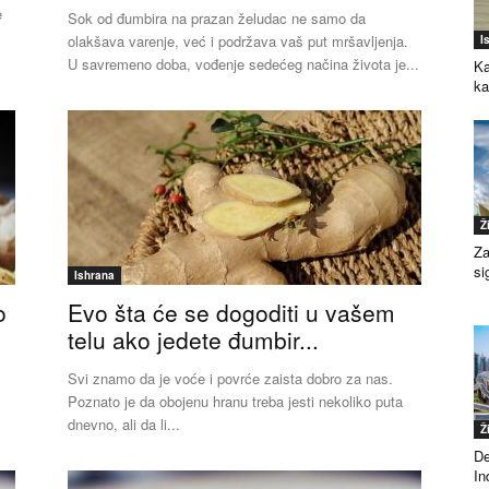
e
Sok od đumbira na prazan želudac ne samo da
olakšava varenje, već i podržava vaš put mršavljenja.
I
U savremeno doba, vođenje sedećeg načina života je...
Ka
k
Ž
Za
si
Ishrana
o
Evo šta će se dogoditi u vašem
telu ako jedete đumbir...
Svi znamo da je voće i povrće zaista dobro za nas.
Poznato je da obojenu hranu treba jesti nekoliko puta
dnevno, ali da li...
Ž
De
Ind