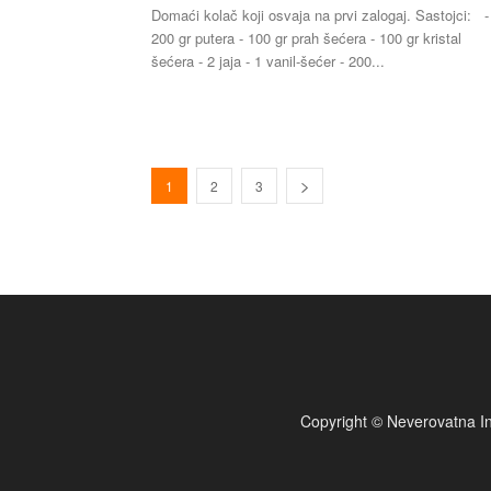
Domaći kolač koji osvaja na prvi zalogaj. Sastojci: -
200 gr putera - 100 gr prah šećera - 100 gr kristal
šećera - 2 jaja - 1 vanil-šećer - 200...
1
2
3
Copyright © Neverovatna In