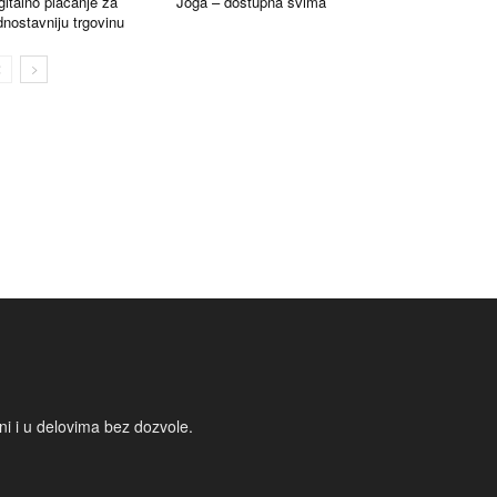
gitalno plaćanje za
Joga – dostupna svima
dnostavniju trgovinu
i i u delovima bez dozvole.