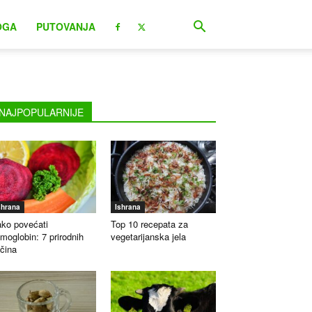
OGA
PUTOVANJA
NAJPOPULARNIJE
shrana
Ishrana
ko povećati
Top 10 recepata za
moglobin: 7 prirodnih
vegetarijanska jela
čina