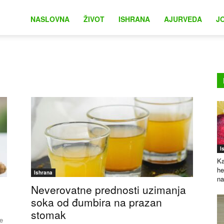
na
NASLOVNA
ŽIVOT
ISHRANA
AJURVEDA
J
I
Ka
he
Ishrana
na
Neverovatne prednosti uzimanja
soka od đumbira na prazan
stomak
se