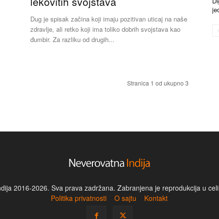
lekovitih svojstava
Di
je
Dug je spisak začina koji imaju pozitivan uticaj na naše
zdravlje, ali retko koji ima toliko dobrih svojstava kao
đumbir. Za razliku od drugih...
Stranica 1 od ukupno 3
dija 2016-2026. Sva prava zadržana. Zabranjena je reprodukcija u celin
Politika privatnosti
O sajtu
Kontakt