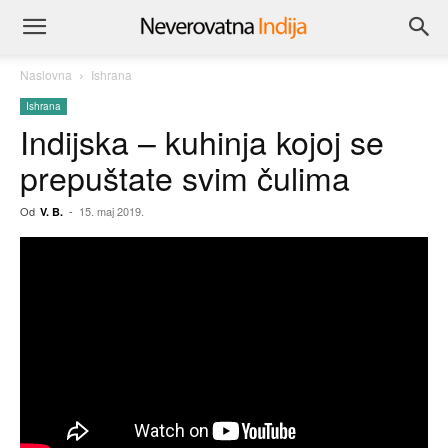
Naslovna
Ishrana
Ishrana
Indijska – kuhinja kojoj se
prepuštate svim čulima
Od
-
15. maj 2019.
V. B.