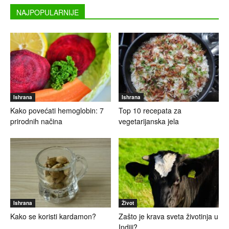
NAJPOPULARNIJE
Ishrana
Ishrana
Kako povećati hemoglobin: 7
Top 10 recepata za
prirodnih načina
vegetarijanska jela
Ishrana
Život
Kako se koristi kardamon?
Zašto je krava sveta životinja u
Indiji?