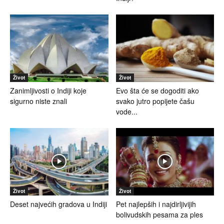
Život
Život
Zanimljivosti o Indiji koje
Evo šta će se dogoditi ako
sigurno niste znali
svako jutro popijete čašu
vode...
Život
Život
Deset najvećih gradova u Indiji
Pet najlepših i najdirljivijih
bolivudskih pesama za ples