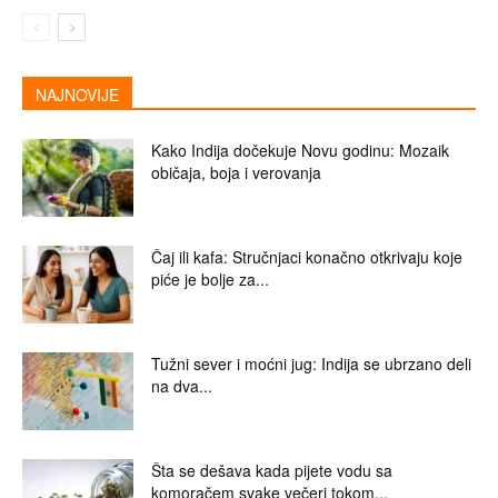
NAJNOVIJE
Kako Indija dočekuje Novu godinu: Mozaik
običaja, boja i verovanja
Čaj ili kafa: Stručnjaci konačno otkrivaju koje
piće je bolje za...
Tužni sever i moćni jug: Indija se ubrzano deli
na dva...
Šta se dešava kada pijete vodu sa
komoračem svake večeri tokom...