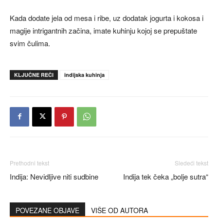
Kada dodate jela od mesa i ribe, uz dodatak jogurta i kokosa i
magije intrigantnih začina, imate kuhinju kojoj se prepuštate
svim čulima.
KLJUČNE REČI
indijska kuhinja
Prethodni tekst
Sledeći tekst
Indija: Nevidljive niti sudbine
Indija tek čeka „bolje sutra“
POVEZANE OBJAVE
VIŠE OD AUTORA