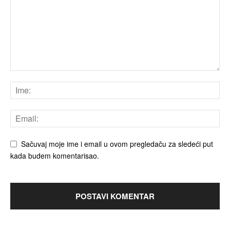
Sačuvaj moje ime i email u ovom pregledaču za sledeći put
kada budem komentarisao.