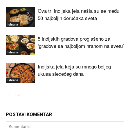
Ova tri indijska jela našla su se među
50 najboljih doručaka sveta
Ishrana
5 indijskih gradova proglašeno za
‘gradove sa najboljom hranom na svetu’
Ishrana
Indijska jela koja su mnogo boljeg
ukusa sledećeg dana
Ishrana
POSTAVI KOMENTAR