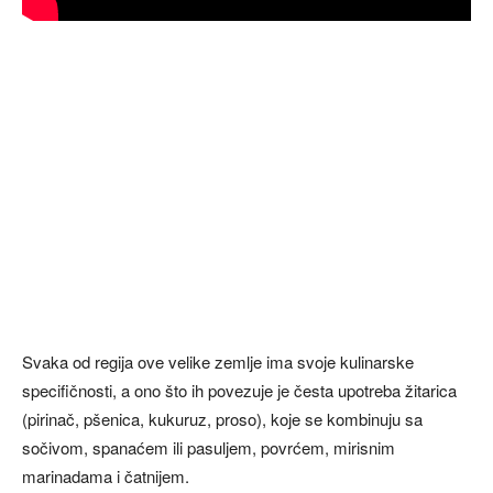
Svaka od regija ove velike zemlje ima svoje kulinarske
specifičnosti, a ono što ih povezuje je česta upotreba žitarica
(pirinač, pšenica, kukuruz, proso), koje se kombinuju sa
sočivom, spanaćem ili pasuljem, povrćem, mirisnim
marinadama i čatnijem.