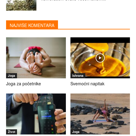
NAJVIŠE KOMENTARA
Joga
Ishrana
Joga za početnike
Svemoćni napitak
Život
Joga