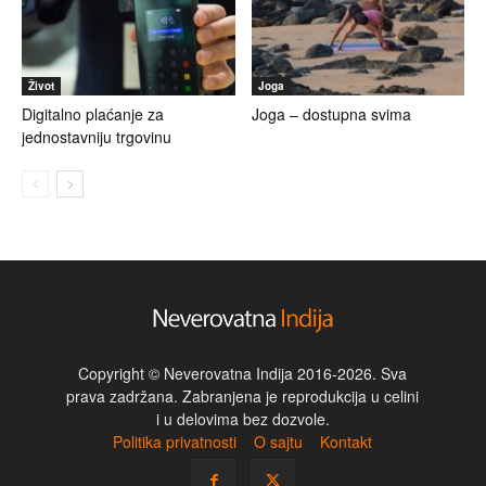
Život
Joga
Digitalno plaćanje za
Joga – dostupna svima
jednostavniju trgovinu
Copyright © Neverovatna Indija 2016-2026. Sva
prava zadržana. Zabranjena je reprodukcija u celini
i u delovima bez dozvole.
Politika privatnosti
O sajtu
Kontakt