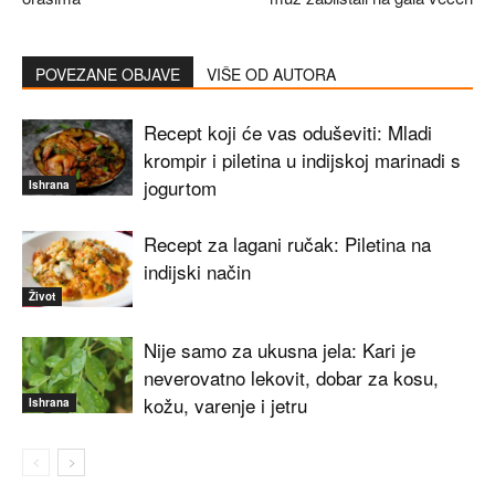
POVEZANE OBJAVE
VIŠE OD AUTORA
Recept koji će vas oduševiti: Mladi
krompir i piletina u indijskoj marinadi s
jogurtom
Ishrana
Recept za lagani ručak: Piletina na
indijski način
Život
Nije samo za ukusna jela: Kari je
neverovatno lekovit, dobar za kosu,
kožu, varenje i jetru
Ishrana