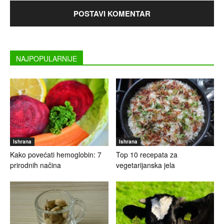
NAJPOPULARNIJE
Ishrana
Ishrana
Kako povećati hemoglobin: 7
Top 10 recepata za
prirodnih načina
vegetarijanska jela