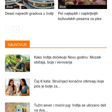
Život
Život
Deset najvećih gradova u Indiji
Pet najlepših i najdirljivijih
bolivudskih pesama za ples
NAJNOVIJE
Kako Indija dočekuje Novu godinu: Mozaik
običaja, boja i verovanja
Čaj ili kafa: Stručnjaci konačno otkrivaju koje
piće je bolje za...
Tužni sever i moćni jug: Indija se ubrzano deli
na dva...