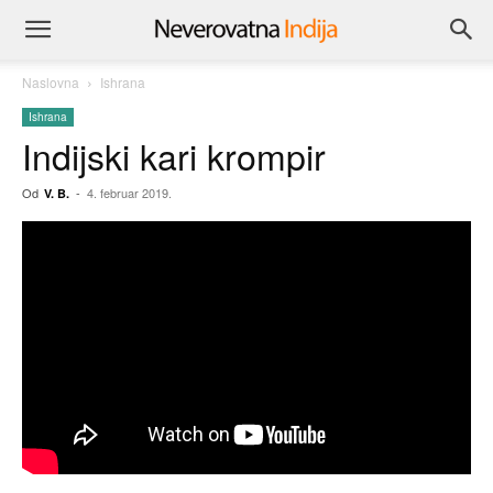
Naslovna
Ishrana
Ishrana
Indijski kari krompir
Od
-
4. februar 2019.
V. B.