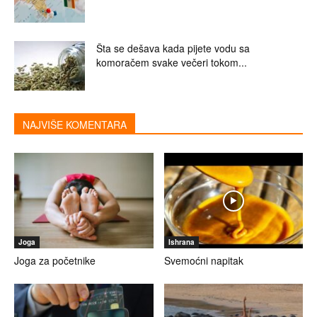
Šta se dešava kada pijete vodu sa
komoračem svake večeri tokom...
NAJVIŠE KOMENTARA
Joga
Ishrana
Joga za početnike
Svemoćni napitak