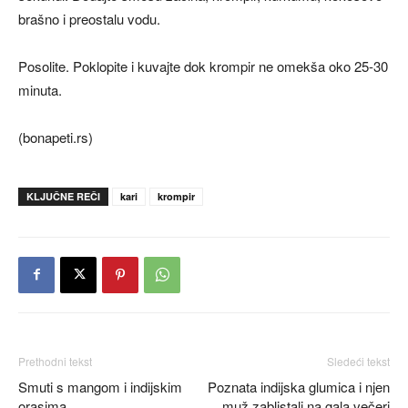
brašno i preostalu vodu.
Posolite. Poklopite i kuvajte dok krompir ne omekša oko 25-30
minuta.
(bonapeti.rs)
KLJUČNE REČI
kari
krompir
Prethodni tekst
Sledeći tekst
Smuti s mangom i indijskim
Poznata indijska glumica i njen
orasima
muž zablistali na gala večeri