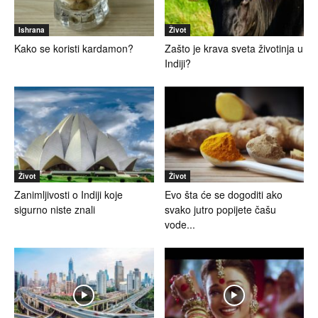
Ishrana
Život
Kako se koristi kardamon?
Zašto je krava sveta životinja u
Indiji?
Život
Život
Zanimljivosti o Indiji koje
Evo šta će se dogoditi ako
sigurno niste znali
svako jutro popijete čašu
vode...