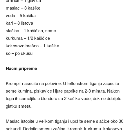
crni luk – 1 glavica
maslac – 3 kašike
voda – 5 kašika
kari – 8 listova
slačica – 1 kašičica, seme
kurkuma – 1/2 kašičice
kokosovo brašno – 1 kašika
so – po ukusu
Način pripreme
Krompir nasecite na polovine. U teflonskom tiganju zapecite
seme kumina, piskavice i ljute paprike na 2-3 minuta. Nakon
toga ih sameljite u blenderu sa 2 kašike vode, dok ne dobijete
glatku smesu.
Maslac istopite u velikom tiganju i upržite seme slačice oko 30
sekundi. Dodajte smesu začina, krompir, kurkumu, kokosovo