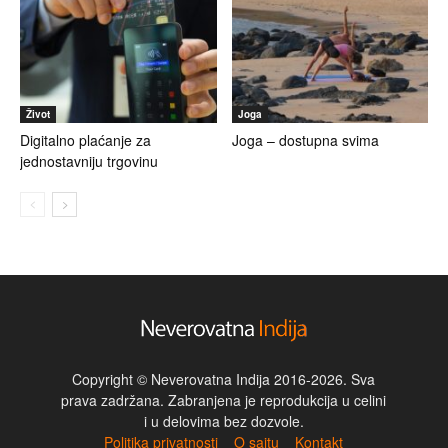
Život
Joga
Digitalno plaćanje za
Joga – dostupna svima
jednostavniju trgovinu
Copyright © Neverovatna Indija 2016-2026. Sva
prava zadržana. Zabranjena je reprodukcija u celini
i u delovima bez dozvole.
Politika privatnosti
O sajtu
Kontakt