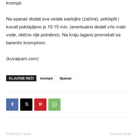
krompir.
Na spanać dodati sve ostale sastojke (začine), poklopiti i
kuvati poklopljeno jo 10-15 min. (eventualno dodati vrlo malo
vode, obično nije potrebno). Na kraju lagano promešati sa
barenim krompirom.
(kuvajsam.com)
KLJUČNE REČI
krompir
Spanać
Prethodni tekst
Sledeći tekst