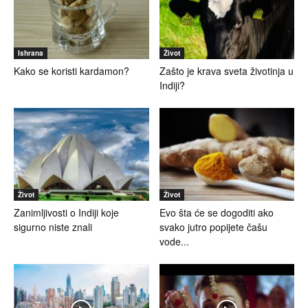
Ishrana
Život
Kako se koristi kardamon?
Zašto je krava sveta životinja u
Indiji?
Život
Život
Zanimljivosti o Indiji koje
Evo šta će se dogoditi ako
sigurno niste znali
svako jutro popijete čašu
vode...