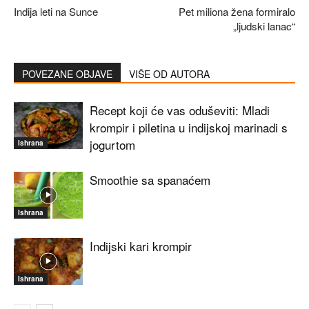
Indija leti na Sunce
Pet miliona žena formiralo
„ljudski lanac“
POVEZANE OBJAVE
VIŠE OD AUTORA
Recept koji će vas oduševiti: Mladi
krompir i piletina u indijskoj marinadi s
jogurtom
Ishrana
Smoothie sa spanaćem
Ishrana
Indijski kari krompir
Ishrana