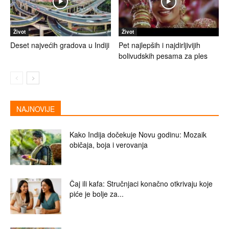
Život
Život
Deset najvećih gradova u Indiji
Pet najlepših i najdirljivijih
bolivudskih pesama za ples
NAJNOVIJE
Kako Indija dočekuje Novu godinu: Mozaik
običaja, boja i verovanja
Čaj ili kafa: Stručnjaci konačno otkrivaju koje
piće je bolje za...