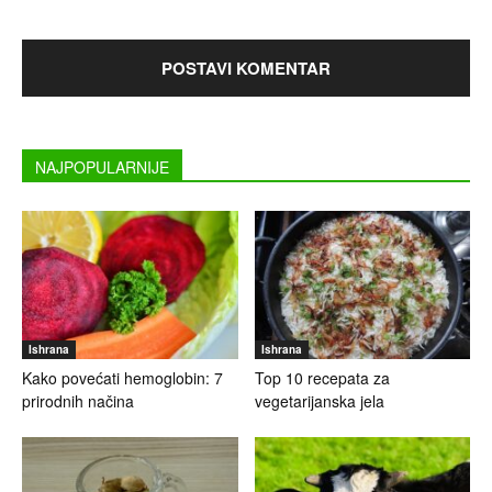
NAJPOPULARNIJE
Ishrana
Ishrana
Kako povećati hemoglobin: 7
Top 10 recepata za
prirodnih načina
vegetarijanska jela