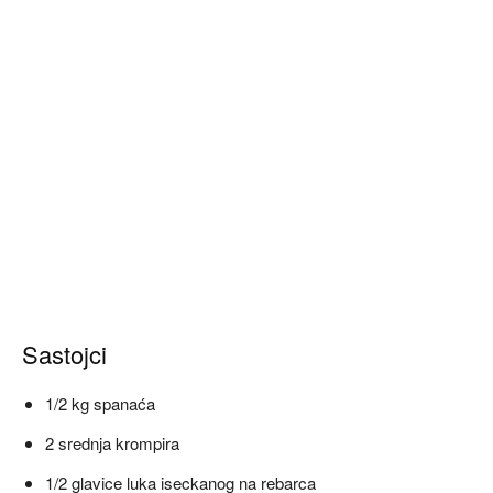
Sastojci
1/2 kg spanaća
2 srednja krompira
1/2 glavice luka iseckanog na rebarca