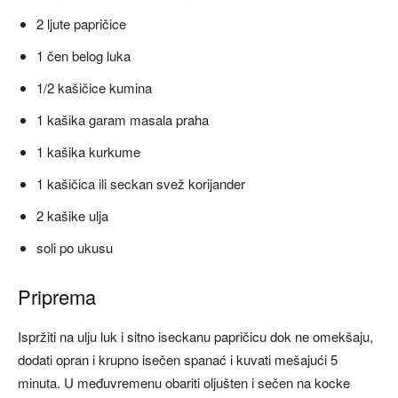
2 ljute papričice
1 čen belog luka
1/2 kašičice kumina
1 kašika garam masala praha
1 kašika kurkume
1 kašičica ili seckan svež korijander
2 kašike ulja
soli po ukusu
Priprema
Ispržiti na ulju luk i sitno iseckanu papričicu dok ne omekšaju,
dodati opran i krupno isečen spanać i kuvati mešajući 5
minuta. U međuvremenu obariti oljušten i sečen na kocke