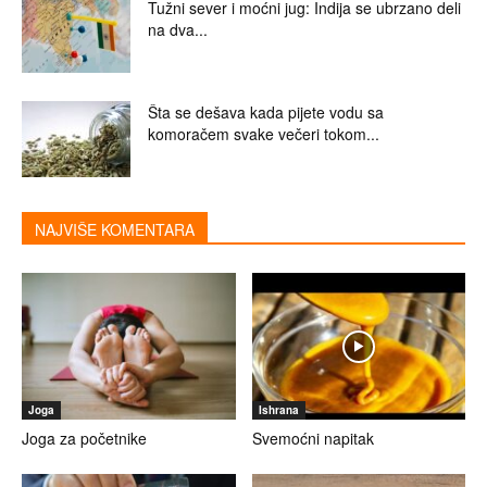
Tužni sever i moćni jug: Indija se ubrzano deli
na dva...
Šta se dešava kada pijete vodu sa
komoračem svake večeri tokom...
NAJVIŠE KOMENTARA
Joga
Ishrana
Joga za početnike
Svemoćni napitak