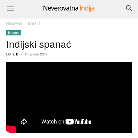
Naslovna
Ishrana
Ishrana
Indijski spanać
Od
-
11. januar 2019.
V. B.