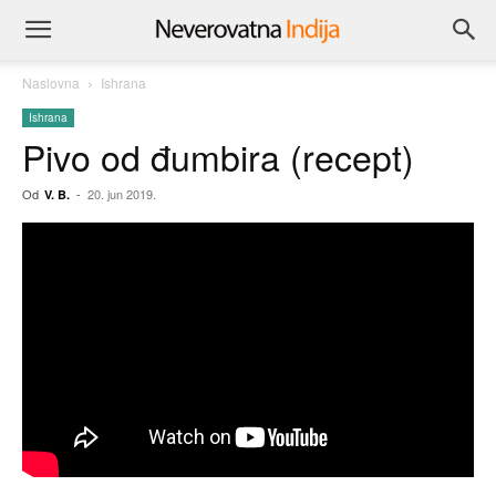
Naslovna
Ishrana
Ishrana
Pivo od đumbira (recept)
Od
-
20. jun 2019.
V. B.