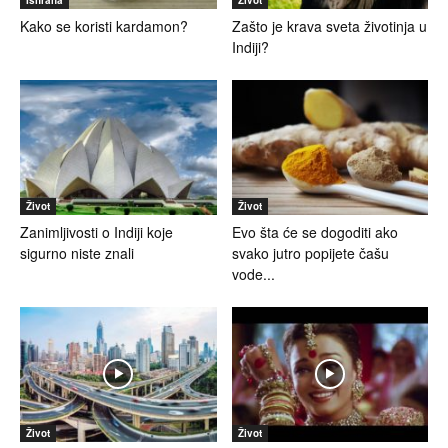
Kako se koristi kardamon?
Zašto je krava sveta životinja u
Indiji?
Život
Život
Zanimljivosti o Indiji koje
Evo šta će se dogoditi ako
sigurno niste znali
svako jutro popijete čašu
vode...
Život
Život