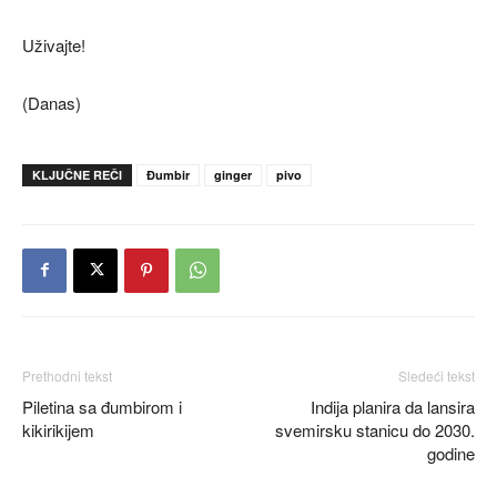
Uživajte!
(Danas)
KLJUČNE REČI
Đumbir
ginger
pivo
Prethodni tekst
Sledeći tekst
Piletina sa đumbirom i
Indija planira da lansira
kikirikijem
svemirsku stanicu do 2030.
godine