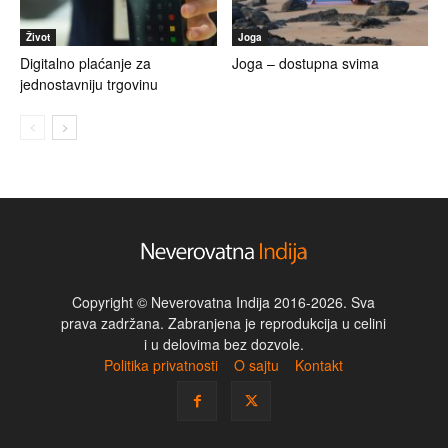
Život
Joga
Digitalno plaćanje za
Joga – dostupna svima
jednostavniju trgovinu
Copyright © Neverovatna Indija 2016-2026. Sva
prava zadržana. Zabranjena je reprodukcija u celini
i u delovima bez dozvole.
Politika privatnosti
O sajtu
Kontakt