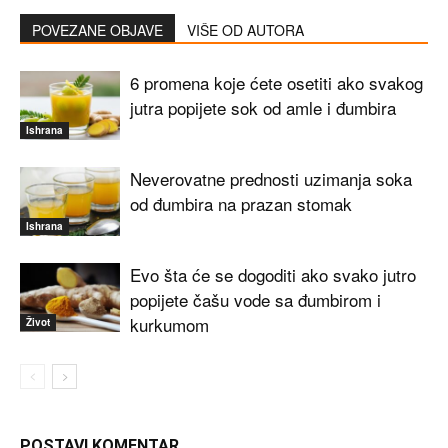
POVEZANE OBJAVE
VIŠE OD AUTORA
6 promena koje ćete osetiti ako svakog
jutra popijete sok od amle i đumbira
Ishrana
Neverovatne prednosti uzimanja soka
od đumbira na prazan stomak
Ishrana
Evo šta će se dogoditi ako svako jutro
popijete čašu vode sa đumbirom i
kurkumom
Život
POSTAVI KOMENTAR