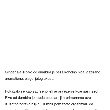
Ginger ale ili pivo od đumbira je bezalkoholno piće, gazirano,
aromatično, blago ljutog ukusa.
Pokazalo se kao savršeno letnje osveženje koje gasi žeđ.
Pivo od đumbira je među popularnijim primenama ove
izuzetno zdrave biljke. Đumbir pomažete organizmu da