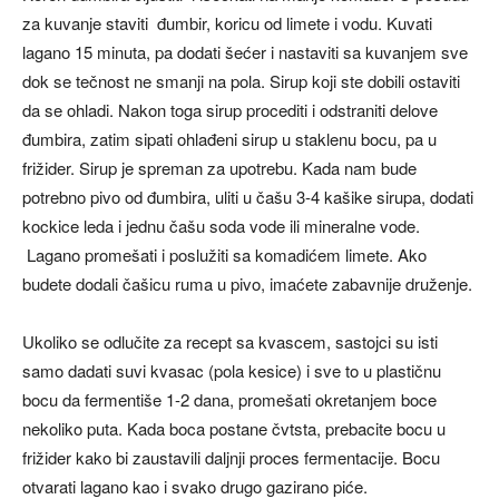
za kuvanje staviti đumbir, koricu od limete i vodu. Kuvati
lagano 15 minuta, pa dodati šećer i nastaviti sa kuvanjem sve
dok se tečnost ne smanji na pola. Sirup koji ste dobili ostaviti
da se ohladi. Nakon toga sirup procediti i odstraniti delove
đumbira, zatim sipati ohlađeni sirup u staklenu bocu, pa u
frižider. Sirup je spreman za upotrebu. Kada nam bude
potrebno pivo od đumbira, uliti u čašu 3-4 kašike sirupa, dodati
kockice leda i jednu čašu soda vode ili mineralne vode.
Lagano promešati i poslužiti sa komadićem limete. Ako
budete dodali čašicu ruma u pivo, imaćete zabavnije druženje.
Ukoliko se odlučite za recept sa kvascem, sastojci su isti
samo dadati suvi kvasac (pola kesice) i sve to u plastičnu
bocu da fermentiše 1-2 dana, promešati okretanjem boce
nekoliko puta. Kada boca postane čvtsta, prebacite bocu u
frižider kako bi zaustavili daljnji proces fermentacije. Bocu
otvarati lagano kao i svako drugo gazirano piće.