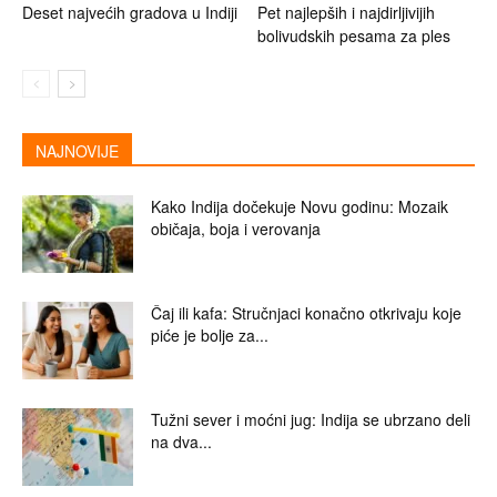
Deset najvećih gradova u Indiji
Pet najlepših i najdirljivijih
bolivudskih pesama za ples
NAJNOVIJE
Kako Indija dočekuje Novu godinu: Mozaik
običaja, boja i verovanja
Čaj ili kafa: Stručnjaci konačno otkrivaju koje
piće je bolje za...
Tužni sever i moćni jug: Indija se ubrzano deli
na dva...