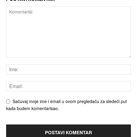
Sačuvaj moje ime i email u ovom pregledaču za sledeći put
kada budem komentarisao.