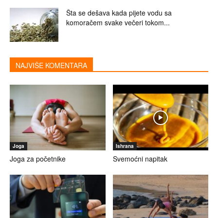
Šta se dešava kada pijete vodu sa
komoračem svake večeri tokom...
NAJVIŠE KOMENTARA
Joga
Ishrana
Joga za početnike
Svemoćni napitak