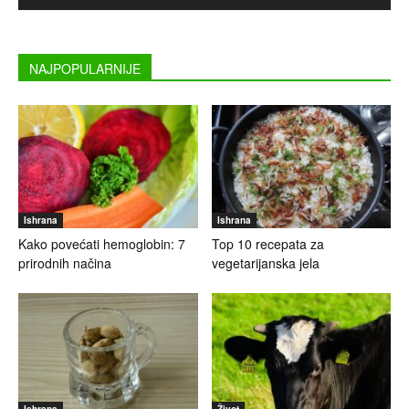
NAJPOPULARNIJE
Ishrana
Ishrana
Kako povećati hemoglobin: 7
Top 10 recepata za
prirodnih načina
vegetarijanska jela
Ishrana
Život