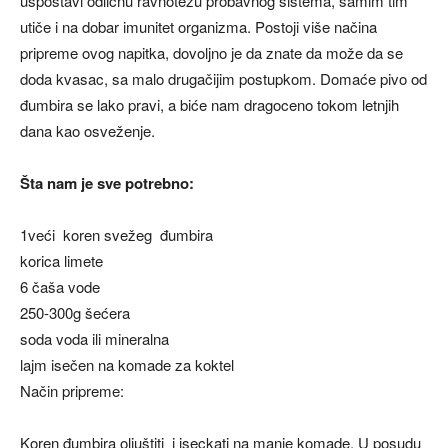
uspostavi odličnu ravnotežu probavnog sistema, samim tim
utiče i na dobar imunitet organizma. Postoji više načina
pripreme ovog napitka, dovoljno je da znate da može da se
doda kvasac, sa malo drugačijim postupkom. Domaće pivo od
đumbira se lako pravi, a biće nam dragoceno tokom letnjih
dana kao osveženje.
Šta nam je sve potrebno:
1veći koren svežeg đumbira
korica limete
6 čaša vode
250-300g šećera
soda voda ili mineralna
lajm isečen na komade za koktel
Način pripreme:
Koren đumbira oljuštiti i iseckati na manje komade. U posudu