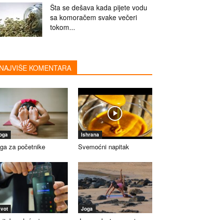
Šta se dešava kada pijete vodu
sa komoračem svake večeri
tokom...
NAJVIŠE KOMENTARA
oga
Ishrana
ga za početnike
Svemoćni napitak
ivot
Joga