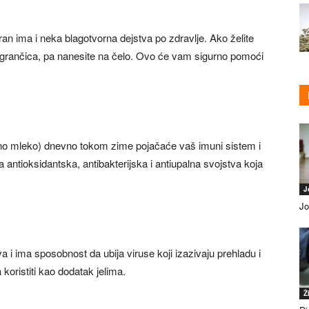
n ima i neka blagotvorna dejstva po zdravlje. Ako želite
o grančica, pa nanesite na čelo. Ovo će vam sigurno pomoći
o mleko) dnevno tokom zime pojačaće vaš imuni sistem i
antioksidantska, antibakterijska i antiupalna svojstva koja
J
Jo
a i ima sposobnost da ubija viruse koji izazivaju prehladu i
 koristiti kao dodatak jelima.
Ž