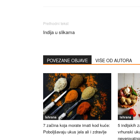
Prethodni tekst
Indija u slikama
POVEZANE OBJAVE
VIŠE OD AUTORA
Ishrana
Ishrana
7 začina koja morate imati kod kuće:
5 indijskih z
Poboljšavaju ukus jela ali i zdravlje
vrhunski uku
neverovatno