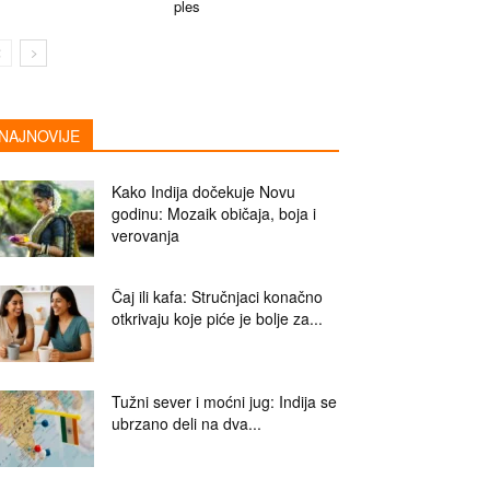
ples
NAJNOVIJE
Kako Indija dočekuje Novu
godinu: Mozaik običaja, boja i
verovanja
Čaj ili kafa: Stručnjaci konačno
otkrivaju koje piće je bolje za...
Tužni sever i moćni jug: Indija se
ubrzano deli na dva...