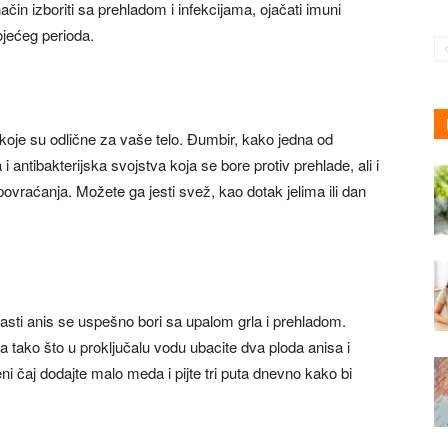
čin izboriti sa prehladom i infekcijama, ojačati imuni
ojećeg perioda.
i koje su odlične za vaše telo. Đumbir, kako jedna od
 i antibakterijska svojstva koja se bore protiv prehlade, ali i
povraćanja. Možete ga jesti svež, kao dotak jelima ili dan
asti anis se uspešno bori sa upalom grla i prehladom.
 ga tako što u proključalu vodu ubacite dva ploda anisa i
ni čaj dodajte malo meda i pijte tri puta dnevno kako bi