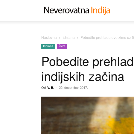
Neverovat
Indija
Naslovna
Ishrana
Pobedite prehladu ove zime uz 5 
Ishrana
Život
Pobedite prehlad
indijskih začina
Od
-
22. decembar 2017.
V. B.