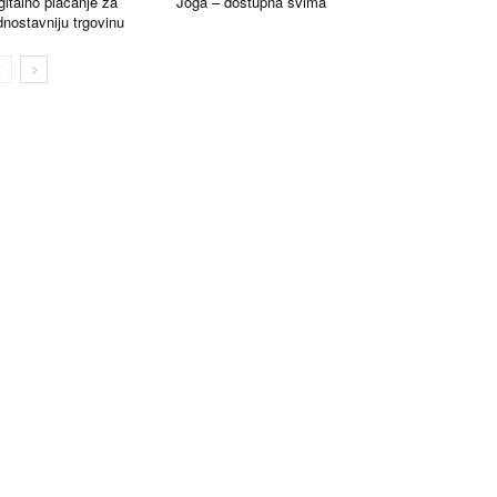
gitalno plaćanje za
Joga – dostupna svima
dnostavniju trgovinu