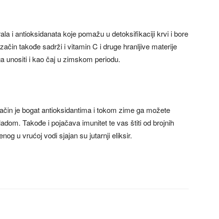
a i antioksidanata koje pomažu u detoksifikaciji krvi i bore
ačin takođe sadrži i vitamin C i druge hranljive materije
a unositi i kao čaj u zimskom periodu.
začin je bogat antioksidantima i tokom zime ga možete
adom. Takođe i pojačava imunitet te vas štiti od brojnih
og u vrućoj vodi sjajan su jutarnji eliksir.