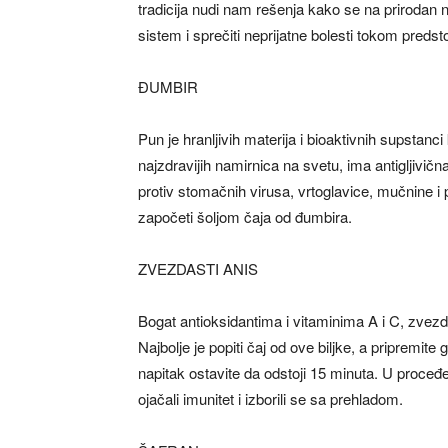
tradicija nudi nam rešenja kako se na prirodan na
sistem i sprečiti neprijatne bolesti tokom predst
ĐUMBIR
Pun je hranljivih materija i bioaktivnih supstanc
najzdravijih namirnica na svetu, ima antigljivična
protiv stomačnih virusa, vrtoglavice, mučnine i 
započeti šoljom čaja od đumbira.
ZVEZDASTI ANIS
Bogat antioksidantima i vitaminima A i C, zvezd
Najbolje je popiti čaj od ove biljke, a pripremite
napitak ostavite da odstoji 15 minuta. U proceđe
ojačali imunitet i izborili se sa prehladom.