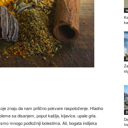
I
Ka
k
Ž
Za
si
koje znaju da nam prilično pokvare raspoloženje. Hladno
Ž
bleme sa disanjem, poput kašlja, kijavice, upale grla.
De
smo mnogo podložniji bolestima. Ali, bogata indijska
Ind