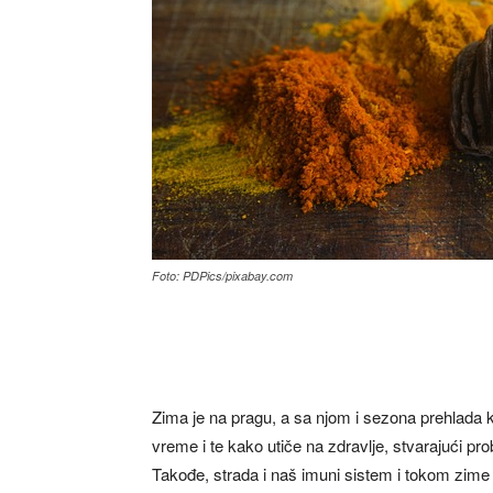
Foto: PDPics/pixabay.com
Zima je na pragu, a sa njom i sezona prehlada 
vreme i te kako utiče na zdravlje, stvarajući pro
Takođe, strada i naš imuni sistem i tokom zime 