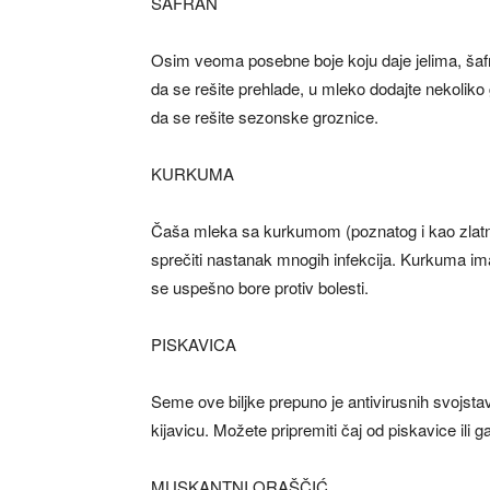
ŠAFRAN
Osim veoma posebne boje koju daje jelima, šafra
da se rešite prehlade, u mleko dodajte nekolik
da se rešite sezonske groznice.
KURKUMA
Čaša mleka sa kurkumom (poznatog i kao zlatn
sprečiti nastanak mnogih infekcija. Kurkuma ima 
se uspešno bore protiv bolesti.
PISKAVICA
Seme ove biljke prepuno je antivirusnih svojstav
kijavicu. Možete pripremiti čaj od piskavice ili ga
MUSKANTNI ORAŠČIĆ