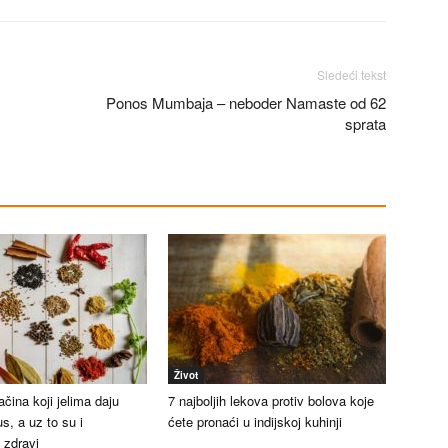
Sledeći tekst
Ponos Mumbaja – neboder Namaste od 62
sprata
Život
ačina koji jelima daju
7 najboljih lekova protiv bolova koje
s, a uz to su i
ćete pronaći u indijskoj kuhinji
 zdravi