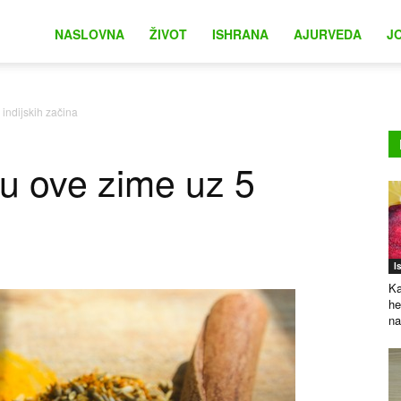
na
NASLOVNA
ŽIVOT
ISHRANA
AJURVEDA
J
indijskih začina
u ove zime uz 5
I
Ka
he
na