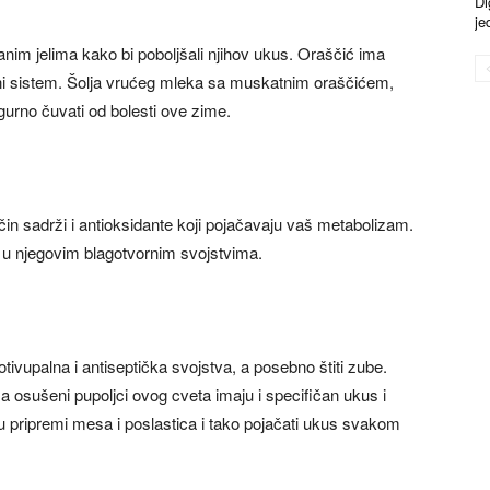
Di
je
anim jelima kako bi poboljšali njihov ukus. Oraščić ima
muni sistem. Šolja vrućeg mleka sa muskatnim oraščićem,
no čuvati od bolesti ove zime.
in sadrži i antioksidante koji pojačavaju vaš metabolizam.
ti u njegovim blagotvornim svojstvima.
tivupalna i antiseptička svojstva, a posebno štiti zube.
 a osušeni pupoljci ovog cveta imaju i specifičan ukus i
 u pripremi mesa i poslastica i tako pojačati ukus svakom