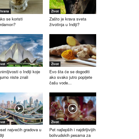
shrana
Život
ko se koristi
Zašto je krava sveta
ardamon?
životinja u Indiji?
ivot
Život
nimljivosti o Indiji koje
Evo šta će se dogoditi
gurno niste znali
ako svako jutro popijete
čašu vode...
ivot
Život
set najvećih gradova u
Pet najlepših i najdirljivijih
iji
bolivudskih pesama za