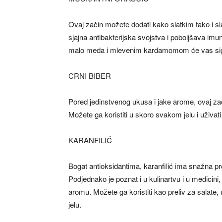
Ovaj začin možete dodati kako slatkim tako i sl
sjajna antibakterijska svojstva i poboljšava i
malo meda i mlevenim kardamomom će vas sigur
CRNI BIBER
Pored jedinstvenog ukusa i jake arome, ovaj zač
Možete ga koristiti u skoro svakom jelu i uživa
KARANFILIĆ
Bogat antioksidantima, karanfilić ima snažna pro
Podjednako je poznat i u kulinartvu i u medicini,
aromu. Možete ga koristiti kao preliv za salate,
jelu.