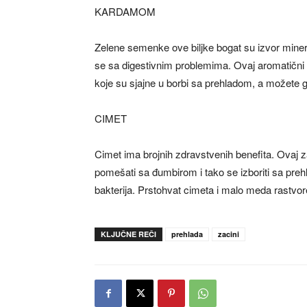
KARDAMOM
Zelene semenke ove biljke bogat su izvor mineral
se sa digestivnim problemima. Ovaj aromatični z
koje su sjajne u borbi sa prehladom, a možete g
CIMET
Cimet ima brojnih zdravstvenih benefita. Ovaj 
pomešati sa đumbirom i tako se izboriti sa prehl
bakterija. Prstohvat cimeta i malo meda rastvoren
KLJUČNE REČI
prehlada
zacini