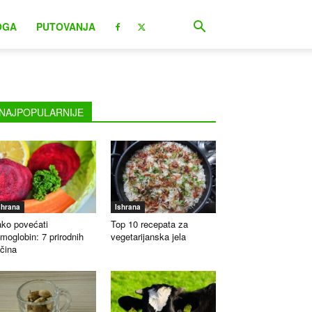
OGA
PUTOVANJA
NAJPOPULARNIJE
shrana
Ishrana
ko povećati
Top 10 recepata za
moglobin: 7 prirodnih
vegetarijanska jela
čina