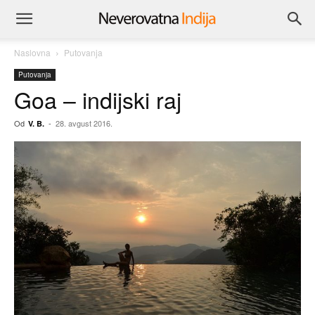
Naslovna
Putovanja
Putovanja
Goa – indijski raj
Od
-
28. avgust 2016.
V. B.