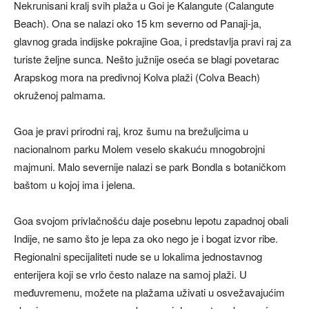
Nekrunisani kralj svih plaža u Goi je Kalangute (Calangute
Beach). Ona se nalazi oko 15 km severno od Panaji-ja,
glavnog grada indijske pokrajine Goa, i predstavlja pravi raj za
turiste željne sunca. Nešto južnije oseća se blagi povetarac
Arapskog mora na predivnoj Kolva plaži (Colva Beach)
okruženoj palmama.
Goa je pravi prirodni raj, kroz šumu na brežuljcima u
nacionalnom parku Molem veselo skakuću mnogobrojni
majmuni. Malo severnije nalazi se park Bondla s botaničkom
baštom u kojoj ima i jelena.
Goa svojom privlačnošću daje posebnu lepotu zapadnoj obali
Indije, ne samo što je lepa za oko nego je i bogat izvor ribe.
Regionalni specijaliteti nude se u lokalima jednostavnog
enterijera koji se vrlo često nalaze na samoj plaži. U
međuvremenu, možete na plažama uživati u osvežavajućim