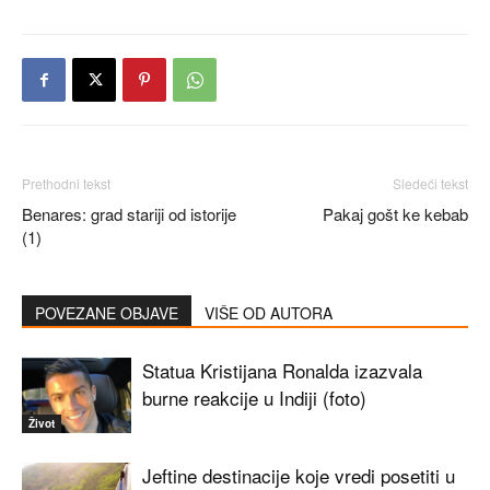
Prethodni tekst
Sledeći tekst
Benares: grad stariji od istorije
Pakaj gošt ke kebab
(1)
POVEZANE OBJAVE
VIŠE OD AUTORA
Statua Kristijana Ronalda izazvala
burne reakcije u Indiji (foto)
Život
Jeftine destinacije koje vredi posetiti u