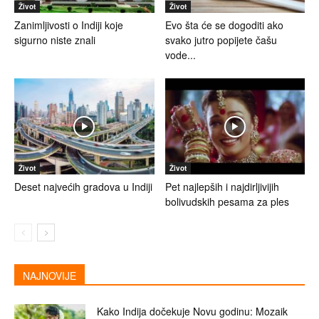
Život
Život
Zanimljivosti o Indiji koje
Evo šta će se dogoditi ako
sigurno niste znali
svako jutro popijete čašu
vode...
Život
Život
Deset najvećih gradova u Indiji
Pet najlepših i najdirljivijih
bolivudskih pesama za ples
NAJNOVIJE
Kako Indija dočekuje Novu godinu: Mozaik