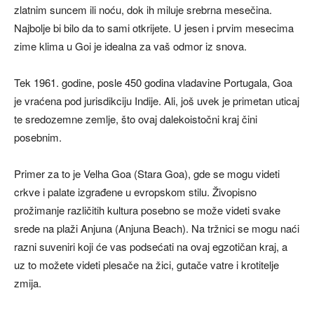
zlatnim suncem ili noću, dok ih miluje srebrna mesečina.
Najbolje bi bilo da to sami otkrijete. U jesen i prvim mesecima
zime klima u Goi je idealna za vaš odmor iz snova.
Tek 1961. godine, posle 450 godina vladavine Portugala, Goa
je vraćena pod jurisdikciju Indije. Ali, još uvek je primetan uticaj
te sredozemne zemlje, što ovaj dalekoistočni kraj čini
posebnim.
Primer za to je Velha Goa (Stara Goa), gde se mogu videti
crkve i palate izgrađene u evropskom stilu. Živopisno
prožimanje različitih kultura posebno se može videti svake
srede na plaži Anjuna (Anjuna Beach). Na tržnici se mogu naći
razni suveniri koji će vas podsećati na ovaj egzotičan kraj, a
uz to možete videti plesače na žici, gutače vatre i krotitelje
zmija.