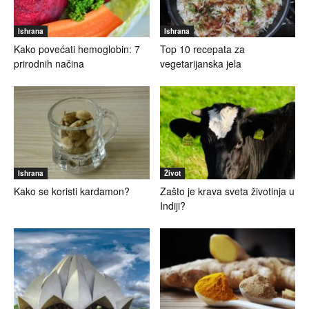
Ishrana
Ishrana
Kako povećati hemoglobin: 7
Top 10 recepata za
prirodnih načina
vegetarijanska jela
Ishrana
Život
Kako se koristi kardamon?
Zašto je krava sveta životinja u
Indiji?