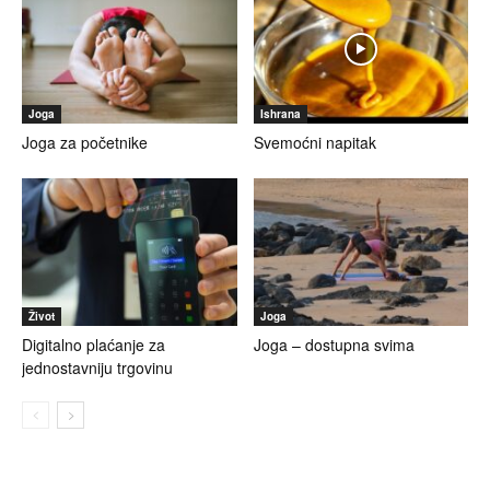
Joga
Ishrana
Joga za početnike
Svemoćni napitak
Život
Joga
Digitalno plaćanje za
Joga – dostupna svima
jednostavniju trgovinu