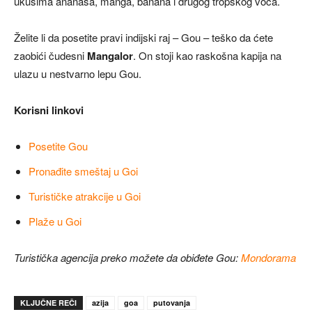
ukusima ananasa, manga, banana i drugog tropskog voća.
Želite li da posetite pravi indijski raj – Gou – teško da ćete
zaobići čudesni
Mangalor
. On stoji kao raskošna kapija na
ulazu u nestvarno lepu Gou.
Korisni linkovi
Posetite Gou
Pronađite smeštaj u Goi
Turističke atrakcije u Goi
Plaže u Goi
Turistička agencija preko možete da obiđete Gou:
Mondorama
KLJUČNE REČI
azija
goa
putovanja