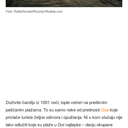
Foto: PublicDomainPictures/Pixabay.com
Doživite čaroliju iz 1001 noći, tople večeri na predivnim
peščanim plažama. To su samo neke od prednosti
Goe
koje
privlače turiste željne odmora i opuštanja. Ni u kom slučaju nije
lako odlučiti koje su plaže u Goi najlepše – danju okupane