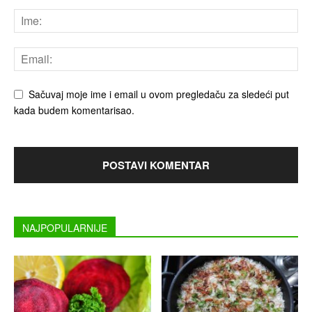
Sačuvaj moje ime i email u ovom pregledaču za sledeći put
kada budem komentarisao.
NAJPOPULARNIJE