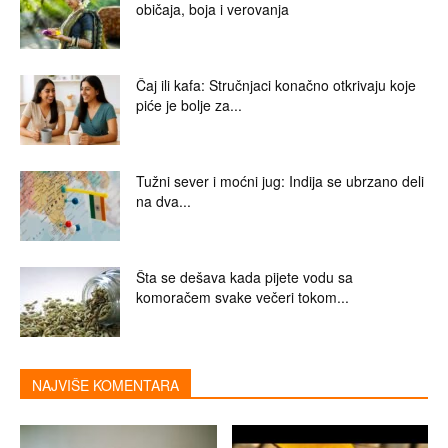
običaja, boja i verovanja
Čaj ili kafa: Stručnjaci konačno otkrivaju koje
piće je bolje za...
Tužni sever i moćni jug: Indija se ubrzano deli
na dva...
Šta se dešava kada pijete vodu sa
komoračem svake večeri tokom...
NAJVIŠE KOMENTARA