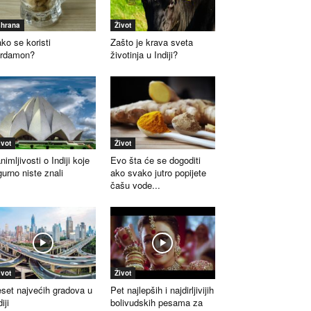
shrana
Život
ko se koristi
Zašto je krava sveta
ardamon?
životinja u Indiji?
ivot
Život
nimljivosti o Indiji koje
Evo šta će se dogoditi
gurno niste znali
ako svako jutro popijete
čašu vode...
ivot
Život
set najvećih gradova u
Pet najlepših i najdirljivijih
iji
bolivudskih pesama za