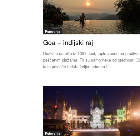
Putovanja
Goa – indijski raj
Doživite čaroliju iz 1001 noći, tople večeri na predivn
peščanim plažama. To su samo neke od prednosti G
koje privlače turiste željne odmora i...
Putovanja