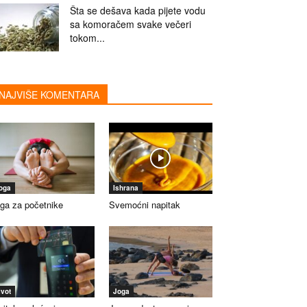
Šta se dešava kada pijete vodu
sa komoračem svake večeri
tokom...
NAJVIŠE KOMENTARA
oga
Ishrana
ga za početnike
Svemoćni napitak
ivot
Joga