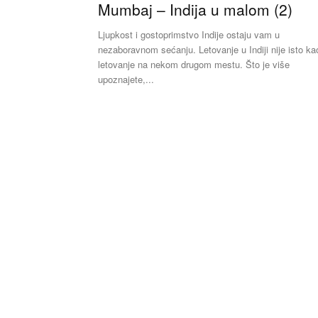
Mumbaj – Indija u malom (2)
Ljupkost i gostoprimstvo Indije ostaju vam u
nezaboravnom sećanju. Letovanje u Indiji nije isto ka
letovanje na nekom drugom mestu. Što je više
upoznajete,...