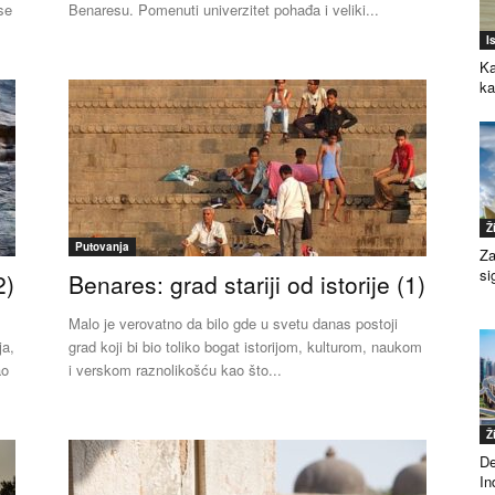
se
Benaresu. Pomenuti univerzitet pohađa i veliki...
I
Ka
k
Ž
Putovanja
Za
si
2)
Benares: grad stariji od istorije (1)
Malo je verovatno da bilo gde u svetu danas postoji
ja,
grad koji bi bio toliko bogat istorijom, kulturom, naukom
ao
i verskom raznolikošću kao što...
Ž
De
Ind