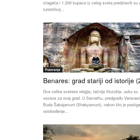
izlagača i 1.200 kupaca iz celog sveta predstavili su 
turističkoj...
Putovanja
Benares: grad stariji od istorije (
Dve velike svetske religije, tačnije filozofije, usko su
vezane za ovaj grad. U Sarnathu, predgrađu Varanasi
Buda Šakajamuni (Shakyamuni), nakon što je postig
oslobođenje...