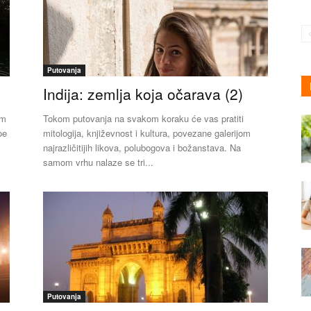
Putovanja
Indija: zemlja koja očarava (2)
im
Tokom putovanja na svakom koraku će vas pratiti
oe
mitologija, književnost i kultura, povezane galerijom
najrazličitijih likova, polubogova i božanstava. Na
samom vrhu nalaze se tri...
Putovanja