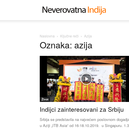
Neverovat
Indija
Naslovna
Ključne reči
Azija
Oznaka: azija
Život
Indijci zainteresovani za Srbiju
Srbija se predstavila na najvećem poslovnom dogadja
u Aziji „ITB Asia“ od 16-18.10.2019. u Singapuru. 1.