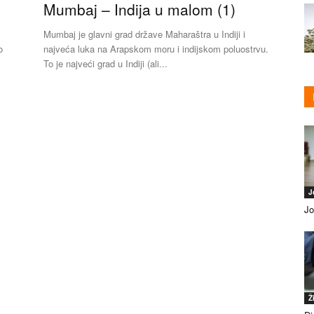
Mumbaj – Indija u malom (1)
Mumbaj je glavni grad države Maharaštra u Indiji i
o
najveća luka na Arapskom moru i indijskom poluostrvu.
To je najveći grad u Indiji (ali...
J
Jo
Ž