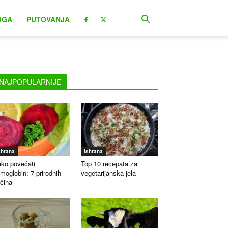
OGA
PUTOVANJA
NAJPOPULARNIJE
shrana
Ishrana
ko povećati
Top 10 recepata za
moglobin: 7 prirodnih
vegetarijanska jela
čina