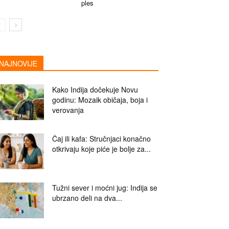
ples
NAJNOVIJE
Kako Indija dočekuje Novu
godinu: Mozaik običaja, boja i
verovanja
Čaj ili kafa: Stručnjaci konačno
otkrivaju koje piće je bolje za...
Tužni sever i moćni jug: Indija se
ubrzano deli na dva...