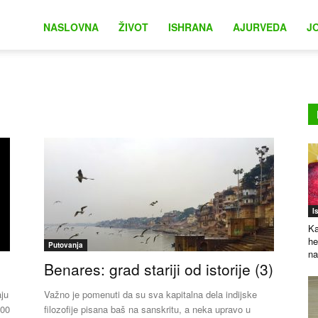
na
NASLOVNA
ŽIVOT
ISHRANA
AJURVEDA
J
I
Ka
he
Putovanja
na
Benares: grad stariji od istorije (3)
ju
Važno je pomenuti da su sva kapitalna dela indijske
300
filozofije pisana baš na sanskritu, a neka upravo u