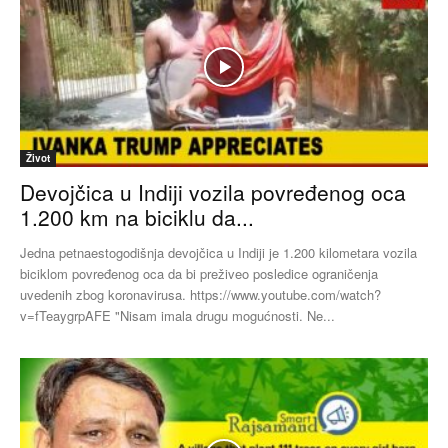
Život
Devojčica u Indiji vozila povređenog oca
1.200 km na biciklu da...
Jedna petnaestogodišnja devojčica u Indiji je 1.200 kilometara vozila
biciklom povređenog oca da bi preživeo posledice ograničenja
uvedenih zbog koronavirusa. https://www.youtube.com/watch?
v=fTeaygrpAFE "Nisam imala drugu mogućnosti. Ne...