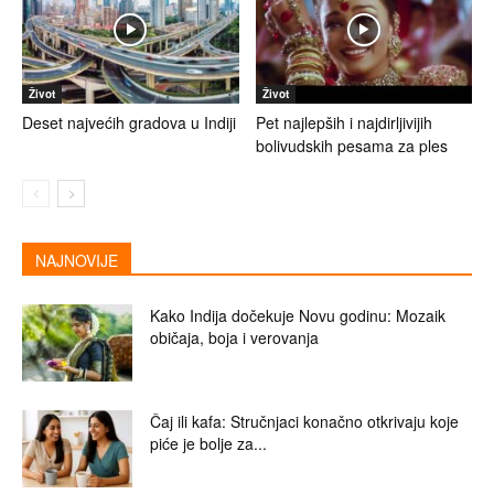
Život
Život
Deset najvećih gradova u Indiji
Pet najlepših i najdirljivijih
bolivudskih pesama za ples
NAJNOVIJE
Kako Indija dočekuje Novu godinu: Mozaik
običaja, boja i verovanja
Čaj ili kafa: Stručnjaci konačno otkrivaju koje
piće je bolje za...