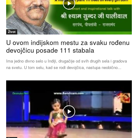
Život
U ovom indijskom mestu za svaku rođenu
devojčicu posade 111 stabala
Ima jedno divno selo u Indiji, drugačije od svih drugih sela i gradova
na svetu. U tom selu, kad se rodi devojčica, nastupa neobično...