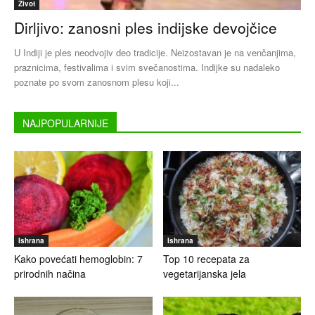
Život
Dirljivo: zanosni ples indijske devojčice
U Indiji je ples neodvojiv deo tradicije. Neizostavan je na venčanjima,
praznicima, festivalima i svim svečanostima. Indijke su nadaleko
poznate po svom zanosnom plesu koji...
NAJPOPULARNIJE
Ishrana
Ishrana
Kako povećati hemoglobin: 7
Top 10 recepata za
prirodnih načina
vegetarijanska jela