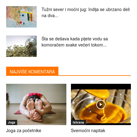
Tužni sever i moćni jug: Indija se ubrzano deli
na dva...
Šta se dešava kada pijete vodu sa
komoračem svake večeri tokom...
NAJVIŠE KOMENTARA
Joga
Ishrana
Joga za početnike
Svemoćni napitak