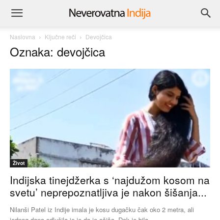
Naslovna
Ključne reči
Devojčica
Oznaka: devojčica
Život
Indijska tinejdžerka s ‘najdužom kosom na
svetu’ neprepoznatljiva je nakon šišanja...
Nilanši Patel iz Indije imala je kosu dugačku čak oko 2 metra, ali
jednog dana odlučila je je da je ošiša. Dok je bila...