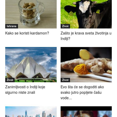
Ishrana
Život
Kako se koristi kardamon?
Zašto je krava sveta životinja u
Indiji?
Život
Život
Zanimljivosti o Indiji koje
Evo šta će se dogoditi ako
sigurno niste znali
svako jutro popijete čašu
vode...