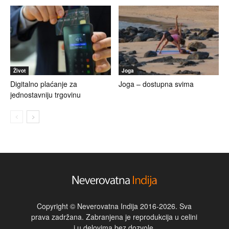
Život
Joga
Digitalno plaćanje za
Joga – dostupna svima
jednostavniju trgovinu
Copyright © Neverovatna Indija 2016-2026. Sva
prava zadržana. Zabranjena je reprodukcija u celini
i u delovima bez dozvole.