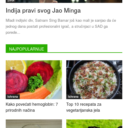
Život
Indija pravi svog Jao Minga
Mladi indijski div, Satnam Sing Bamar još kao mali je sanjao da će
jednog dana postati profesionalni igrač, a stručnjaci u SAD ga
porede...
NAJPOPULARNIJE
Ishrana
Ishrana
Kako povećati hemoglobin: 7
Top 10 recepata za
prirodnih načina
vegetarijanska jela