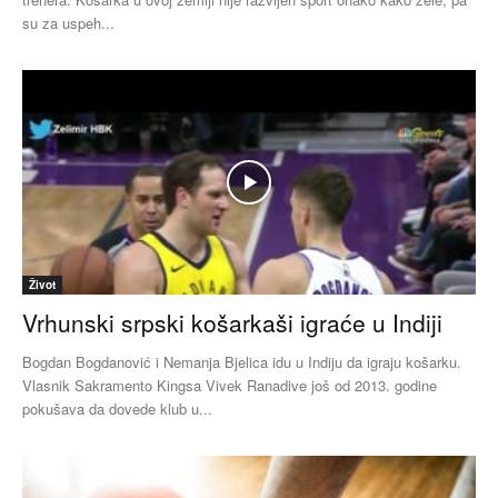
su za uspeh...
Život
Vrhunski srpski košarkaši igraće u Indiji
Bogdan Bogdanović i Nemanja Bjelica idu u Indiju da igraju košarku.
Vlasnik Sakramento Kingsa Vivek Ranadive još od 2013. godine
pokušava da dovede klub u...