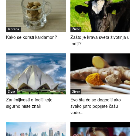
Ishrana
Život
Kako se koristi kardamon?
Zašto je krava sveta životinja u
Indiji?
Život
Život
Zanimljivosti o Indiji koje
Evo šta će se dogoditi ako
sigurno niste znali
svako jutro popijete čašu
vode...