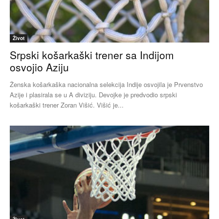
Život
Srpski košarkaški trener sa Indijom
osvojio Aziju
Ženska košarkaška nacionalna selekcija Indije osvojila je Prvenstvo
Azije i plasirala se u A diviziju. Devojke je predvodio srpski
košarkaški trener Zoran Višić. Višić je...