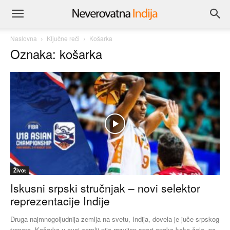
Naslovna
Ključne reči
Košarka
Oznaka: košarka
Život
Iskusni srpski stručnjak – novi selektor
reprezentacije Indije
Druga najmnogoljudnija zemlja na svetu, Indija, dovela je juče srpskog
trenera. Košarka u ovoj zemlji nije razvijen sport onako kako žele, pa