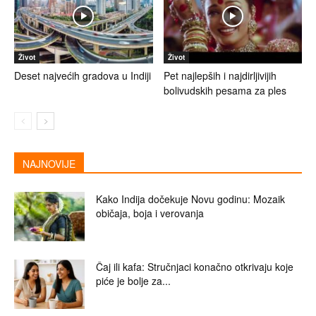
Život
Život
Deset najvećih gradova u Indiji
Pet najlepših i najdirljivijih
bolivudskih pesama za ples
NAJNOVIJE
Kako Indija dočekuje Novu godinu: Mozaik
običaja, boja i verovanja
Čaj ili kafa: Stručnjaci konačno otkrivaju koje
piće je bolje za...