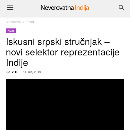
Naslovna
Život
Život
Iskusni srpski stručnjak –
novi selektor reprezentacije
Indije
Od
-
14. maj 2019.
V. B.