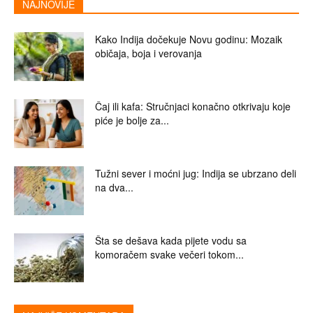
NAJNOVIJE
Kako Indija dočekuje Novu godinu: Mozaik
običaja, boja i verovanja
Čaj ili kafa: Stručnjaci konačno otkrivaju koje
piće je bolje za...
Tužni sever i moćni jug: Indija se ubrzano deli
na dva...
Šta se dešava kada pijete vodu sa
komoračem svake večeri tokom...