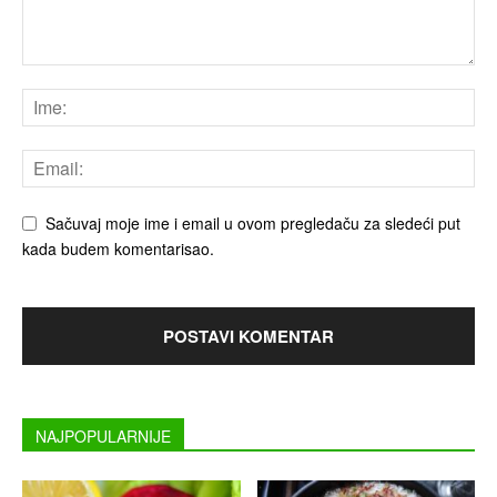
Sačuvaj moje ime i email u ovom pregledaču za sledeći put
kada budem komentarisao.
NAJPOPULARNIJE