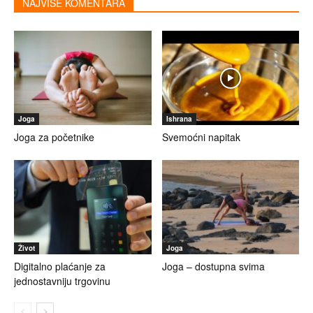
NAJVIŠE KOMENTARA
Joga
Ishrana
Joga za početnike
Svemoćni napitak
Život
Joga
Digitalno plaćanje za
Joga – dostupna svima
jednostavniju trgovinu