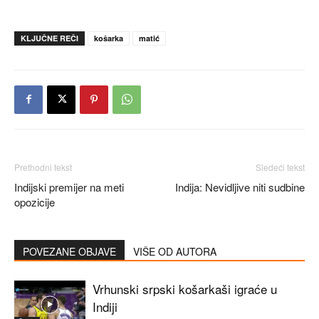
KLJUČNE REČI
košarka
matić
Prethodni tekst
Sledeći tekst
Indijski premijer na meti
Indija: Nevidljive niti sudbine
opozicije
POVEZANE OBJAVE
VIŠE OD AUTORA
Vrhunski srpski košarkaši igraće u
Indiji