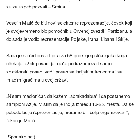
su za uspeh pozvali – Srbina.
Veselin Matić će biti novi selektor te reprezentacije, čovek koji
je svojevremeno bio pomoćnik u Crvenoj zvezdi i Partizanu, a
do sada je vodio reprezentacije Poljske, Irana, Libana i Sirije.
Sada je na red došla Indija za 58-godišnjeg stručnjaka koga
očekuje težak posao, jer neće podrazumevati samo
selektorski posao, već i posao sa indijskim trenerima i sa
mladim igračima u ovoj državi.
„Nisam mađioničar, da kažem „abrakadabra“ i da postanemo
šampioni Azije. Mislim da je Indija između 13-25. mesta. Da se
pobede bolje reprezentacije, moramo biti bolje organizovani“,
rekao je Matić.
(Sportske.net)