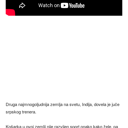
Druga najmnogoljudnija zemlja na svetu, Indija, dovela je juče
srpskog trenera.
Košarka u ovoj zemlji nije razvijen sport onako kako žele, pa