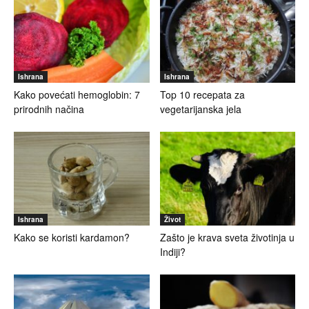
Ishrana
Ishrana
Kako povećati hemoglobin: 7
Top 10 recepata za
prirodnih načina
vegetarijanska jela
Ishrana
Život
Kako se koristi kardamon?
Zašto je krava sveta životinja u
Indiji?