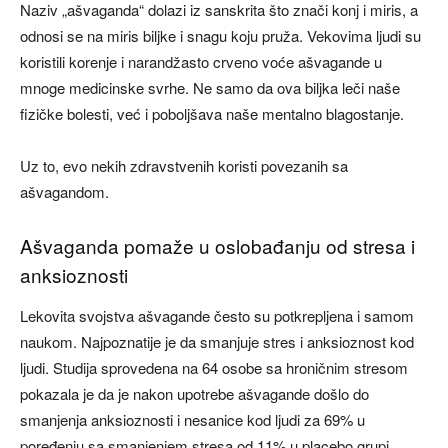
Naziv „ašvaganda“ dolazi iz sanskrita što znači konj i miris, a
odnosi se na miris biljke i snagu koju pruža. Vekovima ljudi su
koristili korenje i narandžasto crveno voće ašvagande u
mnoge medicinske svrhe. Ne samo da ova biljka leči naše
fizičke bolesti, već i poboljšava naše mentalno blagostanje.
Uz to, evo nekih zdravstvenih koristi povezanih sa
ašvagandom.
Ašvaganda pomaže u oslobađanju od stresa i
anksioznosti
Lekovita svojstva ašvagande često su potkrepljena i samom
naukom. Najpoznatije je da smanjuje stres i anksioznost kod
ljudi. Studija sprovedena na 64 osobe sa hroničnim stresom
pokazala je da je nakon upotrebe ašvagande došlo do
smanjenja anksioznosti i nesanice kod ljudi za 69% u
poređenju sa smanjenjem stresa od 11% u placebo grupi.