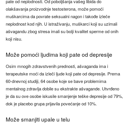
pate od neplodnosti. Od poboljšanja vašeg libida do
olakšavanja proizvodnje testosterona, može pomoći
muškarcima da povrate seksualni nagon i takođe izleče
neplodnost kod njih. U istraživanju, muškarci koji su uzimali
ašvagandu zbog stresa imali su bolji kvalitet sperme od onih
koji nisu.
Može pomoći ljudima koji pate od depresije
Osim mnogih zdravstvenih prednosti, ašvaganda ima i
terapeutske moći da izleči ljude koji pate od depresije. Prema
60-dnevnoj studiji, 64 osobe koje se bave problemima
mentalnog zdravlja dobile su ekstrakte ašvagande. Utvrđeno
je da su ove osobe iskusile smanjenje teške depresije od 79%,
dok je placebo grupa prijavila povećanje od 10%.
Može smanjiti upale u telu