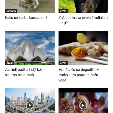
Ishrana
Život
Kako se koristi kardamon?
Zašto je krava sveta životinja u
Indiji?
Život
Život
Zanimljivosti o Indiji koje
Evo šta će se dogoditi ako
sigurno niste znali
svako jutro popijete čašu
vode...