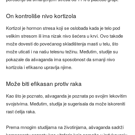
On kontroliše nivo kortizola
Kortizol je hormon stresa koji se oslobađa kada je telo pod
velikim stresom ili ima nizak nivo šećera u krvi. Ovo takođe
može dovesti do povećanog skladištenja masti u telu, što
može uticati i na našu telesnu težinu. Međutim, studije su
pokazale da ašvaganda ima sposobnost da smanji nivo
kortizola i efikasno upravlja njime.
Može biti efikasan protiv raka
Kao što je poznato, ašvaganda je poznata po svojim lekovitim
svojstvima. Međutim, studija je sugerisala da može iskoreniti
rast ćelija raka.
Prema mnogim studijama na životinjama, ašvaganda sadrži
komponentu poznatu kao vitaferin koja pomaže u indukovanju