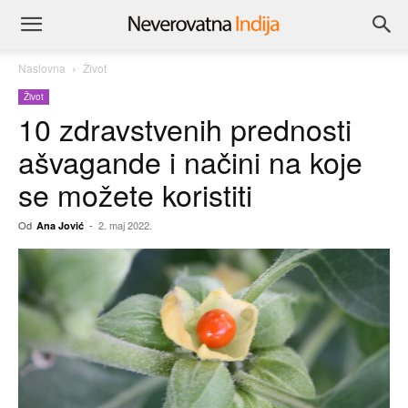
Naslovna
Život
Život
10 zdravstvenih prednosti
ašvagande i načini na koje
se možete koristiti
Od
-
2. maj 2022.
Ana Jović