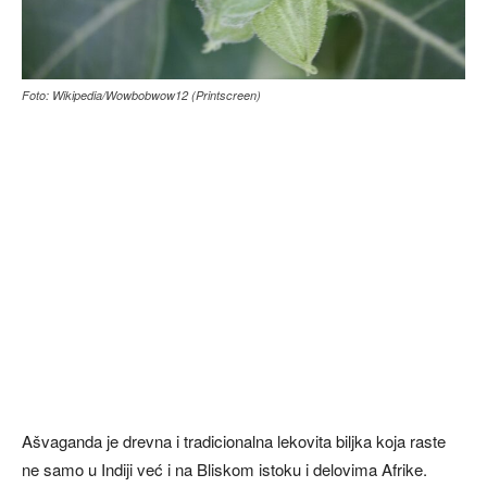
Foto: Wikipedia/Wowbobwow12 (Printscreen)
Ašvaganda je drevna i tradicionalna lekovita biljka koja raste
ne samo u Indiji već i na Bliskom istoku i delovima Afrike.