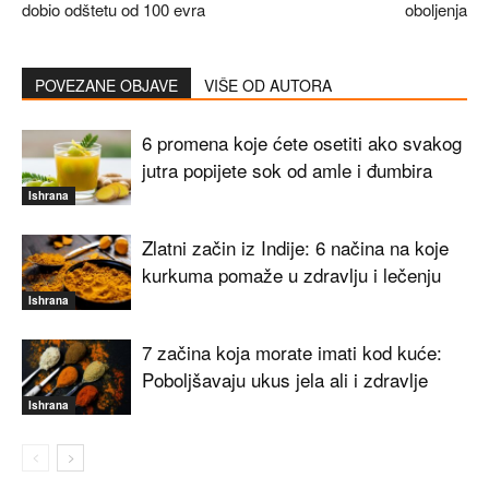
dobio odštetu od 100 evra
oboljenja
POVEZANE OBJAVE
VIŠE OD AUTORA
6 promena koje ćete osetiti ako svakog
jutra popijete sok od amle i đumbira
Ishrana
Zlatni začin iz Indije: 6 načina na koje
kurkuma pomaže u zdravlju i lečenju
Ishrana
7 začina koja morate imati kod kuće:
Poboljšavaju ukus jela ali i zdravlje
Ishrana