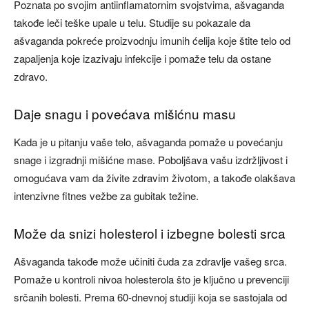
Poznata po svojim antiinflamatornim svojstvima, ašvaganda
takođe leči teške upale u telu. Studije su pokazale da
ašvaganda pokreće proizvodnju imunih ćelija koje štite telo od
zapaljenja koje izazivaju infekcije i pomaže telu da ostane
zdravo.
Daje snagu i povećava mišićnu masu
Kada je u pitanju vaše telo, ašvaganda pomaže u povećanju
snage i izgradnji mišićne mase. Poboljšava vašu izdržljivost i
omogućava vam da živite zdravim životom, a takođe olakšava
intenzivne fitnes vežbe za gubitak težine.
Može da snizi holesterol i izbegne bolesti srca
Ašvaganda takođe može učiniti čuda za zdravlje vašeg srca.
Pomaže u kontroli nivoa holesterola što je ključno u prevenciji
srčanih bolesti. Prema 60-dnevnoj studiji koja se sastojala od