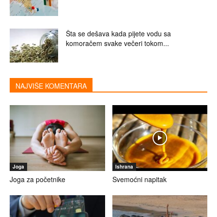
Šta se dešava kada pijete vodu sa
komoračem svake večeri tokom...
NAJVIŠE KOMENTARA
Joga
Ishrana
Joga za početnike
Svemoćni napitak