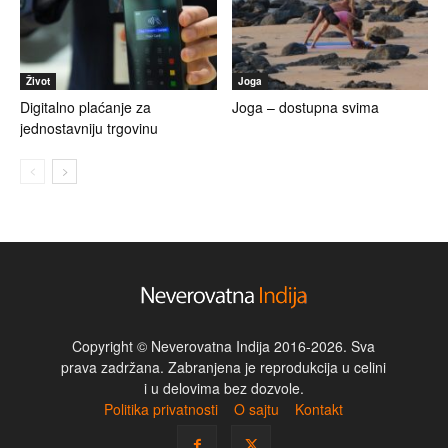
Život
Joga
Digitalno plaćanje za
Joga – dostupna svima
jednostavniju trgovinu
Copyright © Neverovatna Indija 2016-2026. Sva
prava zadržana. Zabranjena je reprodukcija u celini
i u delovima bez dozvole.
Politika privatnosti
O sajtu
Kontakt