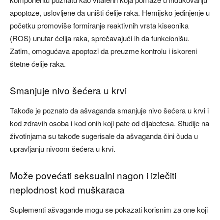
apoptoze, uslovljene da uništi ćelije raka. Hemijsko jedinjenje u
početku promoviše formiranje reaktivnih vrsta kiseonika
(ROS) unutar ćelija raka, sprečavajući ih da funkcionišu.
Zatim, omogućava apoptozi da preuzme kontrolu i iskoreni
štetne ćelije raka.
Smanjuje nivo šećera u krvi
Takođe je poznato da ašvaganda smanjuje nivo šećera u krvi i
kod zdravih osoba i kod onih koji pate od dijabetesa. Studije na
životinjama su takođe sugerisale da ašvaganda čini čuda u
upravljanju nivoom šećera u krvi.
Može povećati seksualni nagon i izlečiti
neplodnost kod muškaraca
Suplementi ašvagande mogu se pokazati korisnim za one koji