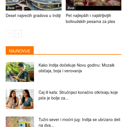
Život
Život
Deset najvećih gradova u Indiji
Pet najlepših i najdirljivijih
bolivudskih pesama za ples
NAJNOVIJE
Kako Indija dočekuje Novu godinu: Mozaik
običaja, boja i verovanja
Čaj ili kafa: Stručnjaci konačno otkrivaju koje
piće je bolje za...
Tužni sever i moćni jug: Indija se ubrzano deli
na dva...