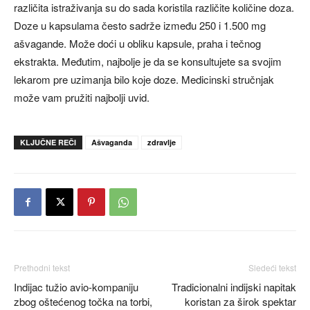
različita istraživanja su do sada koristila različite količine doza.
Doze u kapsulama često sadrže između 250 i 1.500 mg
ašvagande. Može doći u obliku kapsule, praha i tečnog
ekstrakta. Međutim, najbolje je da se konsultujete sa svojim
lekarom pre uzimanja bilo koje doze. Medicinski stručnjak
može vam pružiti najbolji uvid.
KLJUČNE REČI
Ašvaganda
zdravlje
Prethodni tekst
Sledeći tekst
Indijac tužio avio-kompaniju
Tradicionalni indijski napitak
zbog oštećenog točka na torbi,
koristan za širok spektar