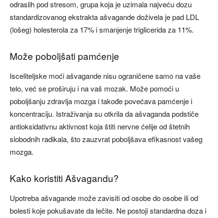
odraslih pod stresom, grupa koja je uzimala najveću dozu
standardizovanog ekstrakta ašvagande doživela je pad LDL
(lošeg) holesterola za 17% i smanjenje triglicerida za 11%.
Može poboljšati pamćenje
Isceliteljske moći ašvagande nisu ograničene samo na vaše
telo, već se proširuju i na vaš mozak. Može pomoći u
poboljšanju zdravlja mozga i takođe povećava pamćenje i
koncentraciju. Istraživanja su otkrila da ašvaganda podstiče
antioksidativnu aktivnost koja štiti nervne ćelije od štetnih
slobodnih radikala, što zauzvrat poboljšava efikasnost vašeg
mozga.
Kako koristiti Ašvagandu?
Upotreba ašvagande može zavisiti od osobe do osobe ili od
bolesti koje pokušavate da lečite. Ne postoji standardna doza i