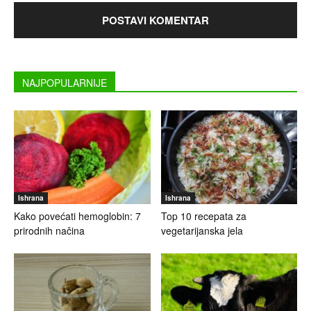
NAJPOPULARNIJE
Ishrana
Ishrana
Kako povećati hemoglobin: 7
Top 10 recepata za
prirodnih načina
vegetarijanska jela