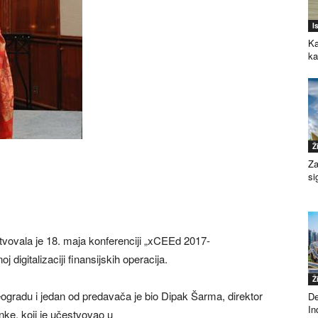
I
Ka
k
Ž
Za
si
vovala je 18. maja konferenciji „xCEEd 2017-
 digitalizaciji finansijskih operacija.
Ž
eogradu i jedan od predavača je bio Dipak Šarma, direktor
De
Ind
nke, koji je učestvovao u