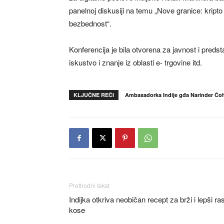
panelnoj diskusiji na temu „Nove granice: kripto va
bezbednost“.
Konferencija je bila otvorena za javnost i predst
iskustvo i znanje iz oblasti e- trgovine itd.
KLJUČNE REČI
Ambasadorka Indije gđa Narinder Čo
Prethodni tekst
Indijka otkriva neobičan recept za brži i lepši ras
kose