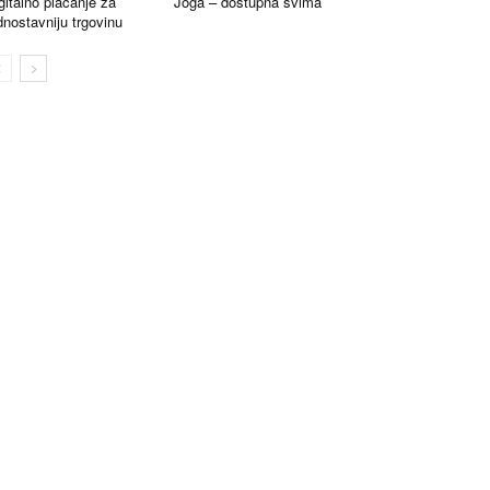
gitalno plaćanje za
Joga – dostupna svima
dnostavniju trgovinu