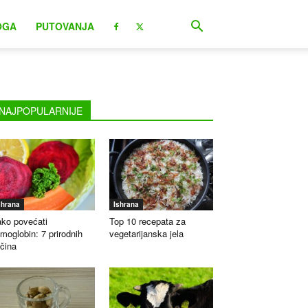
OGA
PUTOVANJA
NAJPOPULARNIJE
shrana
Ishrana
ko povećati
Top 10 recepata za
moglobin: 7 prirodnih
vegetarijanska jela
čina