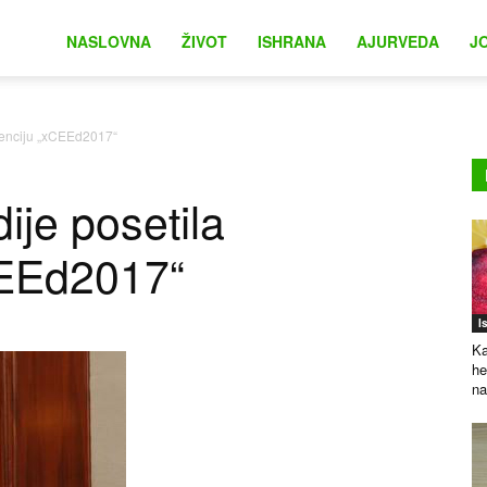
na
NASLOVNA
ŽIVOT
ISHRANA
AJURVEDA
J
renciju „xCEEd2017“
je posetila
CEEd2017“
I
Ka
he
na