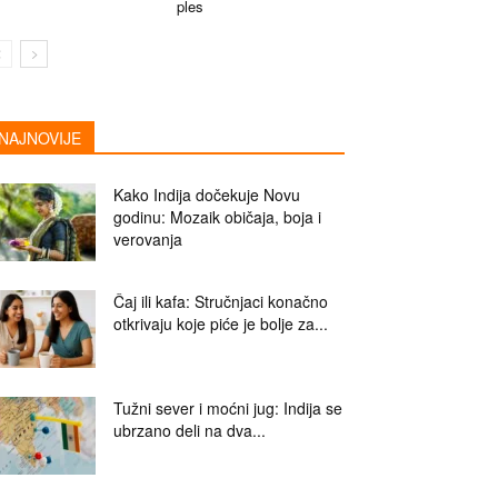
ples
NAJNOVIJE
Kako Indija dočekuje Novu
godinu: Mozaik običaja, boja i
verovanja
Čaj ili kafa: Stručnjaci konačno
otkrivaju koje piće je bolje za...
Tužni sever i moćni jug: Indija se
ubrzano deli na dva...