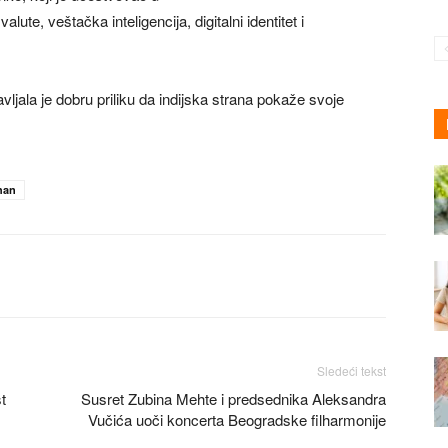
lute, veštačka inteligencija, digitalni identitet i
avljala je dobru priliku da indijska strana pokaže svoje
han
Sledeći tekst
t
Susret Zubina Mehte i predsednika Aleksandra
Vučića uoči koncerta Beogradske filharmonije