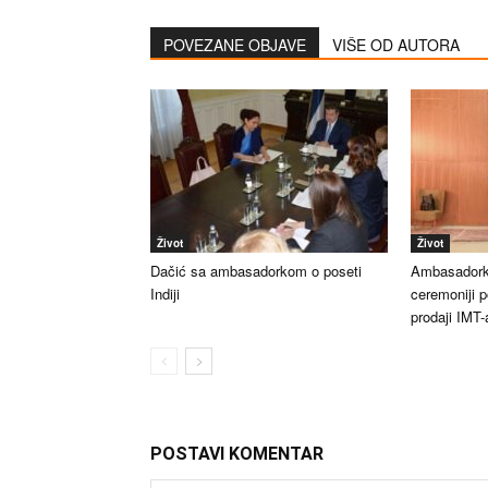
POVEZANE OBJAVE
VIŠE OD AUTORA
Život
Život
Dačić sa ambasadorkom o poseti
Ambasadorka
Indiji
ceremoniji p
prodaji IMT
POSTAVI KOMENTAR