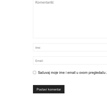
Sačuvaj moje ime i email u ovom pregledaču 