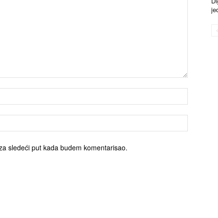
Di
je
za sledeći put kada budem komentarisao.