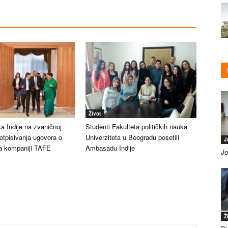
Život
 Indije na zvaničnoj
Studenti Fakulteta političkih nauka
otpisivanja ugovora o
Univerziteta u Beogradu posetili
J
-a kompaniji TAFE
Ambasadu Indije
Jo
Ž