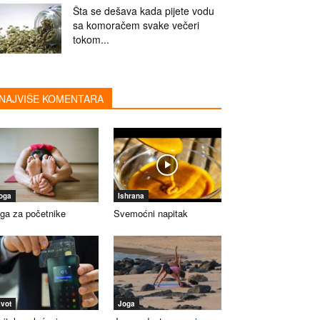
Šta se dešava kada pijete vodu
sa komoračem svake večeri
tokom...
NAJVIŠE KOMENTARA
oga
Ishrana
ga za početnike
Svemoćni napitak
ivot
Joga