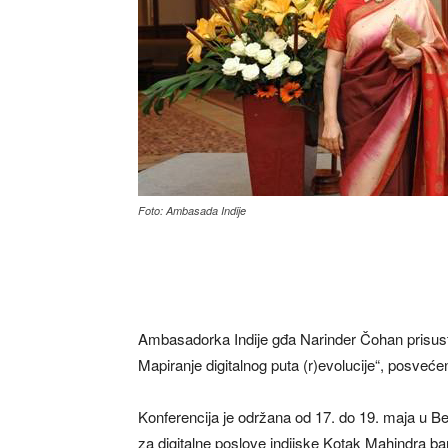
Foto: Ambasada Indije
Ambasadorka Indije gđa Narinder Čohan prisust
Mapiranje digitalnog puta (r)evolucije“, posvećenoj
Konferencija je održana od 17. do 19. maja u B
za digitalne poslove indijske Kotak Mahindra ba