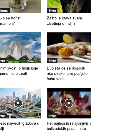
shrana
Život
ko se koristi
Zašto je krava sveta
ardamon?
životinja u Indiji?
ivot
Život
nimljivosti o Indiji koje
Evo šta će se dogoditi
gurno niste znali
ako svako jutro popijete
čašu vode...
ivot
Život
set najvećih gradova u
Pet najlepših i najdirljivijih
iji
bolivudskih pesama za