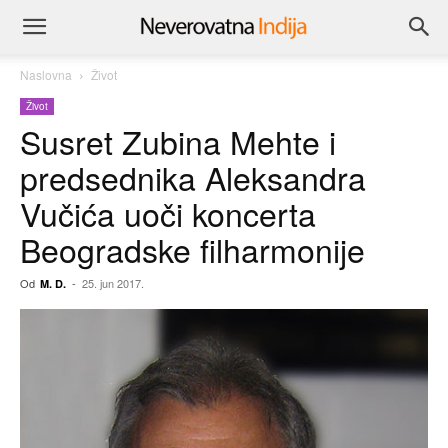
Naslovna
Život
Život
Susret Zubina Mehte i
predsednika Aleksandra
Vučića uoči koncerta
Beogradske filharmonije
Od
-
25. jun 2017.
M. D.