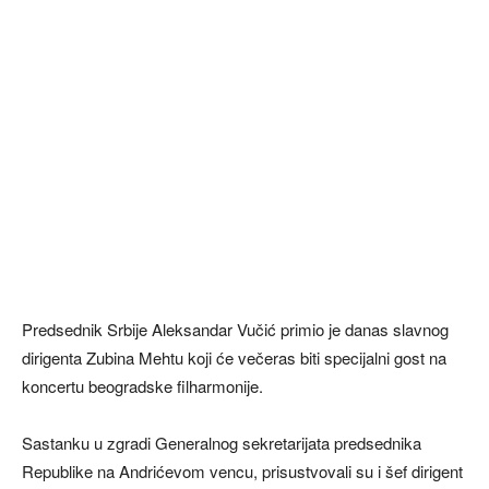
Predsednik Srbije Aleksandar Vučić primio je danas slavnog
dirigenta Zubina Mehtu koji će večeras biti specijalni gost na
koncertu beogradske filharmonije.
Sastanku u zgradi Generalnog sekretarijata predsednika
Republike na Andrićevom vencu, prisustvovali su i šef dirigent