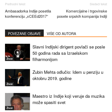
Prethodni tekst
Sledeći tekst
Ambasadorka Indije posetila
Komercijalne i trgovinske
konferenciju „xCEEd2017“
posete srpskih kompanija Indiji
POVEZANE OBJAVE
VIŠE OD AUTORA
Slavni Indijski dirigent povlači se posle
50 godina rada sa Izraelskom
filharmonijom
Život
Zubin Mehta odlučio: Idem u penziju u
oktobru 2019. godine
Život
Maestro iz Indije koji veruje da muzika
može spasiti svet
Život