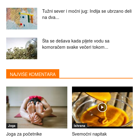
Tužni sever i moćni jug: Indija se ubrzano deli
na dva...
Šta se dešava kada pijete vodu sa
komoračem svake večeri tokom...
NAJVIŠE KOMENTARA
Joga
Ishrana
Joga za početnike
Svemoćni napitak