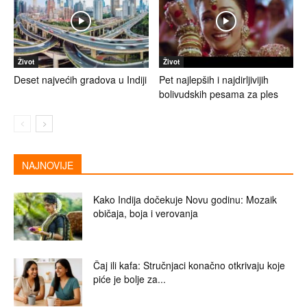
Život
Život
Deset najvećih gradova u Indiji
Pet najlepših i najdirljivijih
bolivudskih pesama za ples
NAJNOVIJE
Kako Indija dočekuje Novu godinu: Mozaik
običaja, boja i verovanja
Čaj ili kafa: Stručnjaci konačno otkrivaju koje
piće je bolje za...