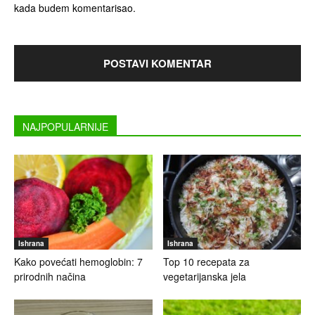
kada budem komentarisao.
NAJPOPULARNIJE
Ishrana
Ishrana
Kako povećati hemoglobin: 7
Top 10 recepata za
prirodnih načina
vegetarijanska jela