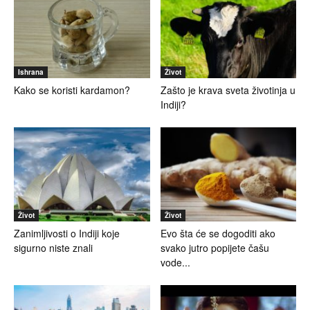
Ishrana
Život
Kako se koristi kardamon?
Zašto je krava sveta životinja u
Indiji?
Život
Život
Zanimljivosti o Indiji koje
Evo šta će se dogoditi ako
sigurno niste znali
svako jutro popijete čašu
vode...