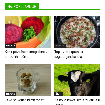
NAJPOPULARNIJE
Ishrana
Ishrana
Kako povećati hemoglobin: 7
Top 10 recepata za
prirodnih načina
vegetarijanska jela
Ishrana
Život
Kako se koristi kardamon?
Zašto je krava sveta životinja u
Indiji?