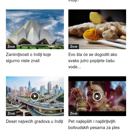
Život
Život
Zanimljivosti o Indiji koje
Evo šta će se dogoditi ako
sigurno niste znali
svako jutro popijete čašu
vode...
Život
Život
Deset najvećih gradova u Indiji
Pet najlepših i najdirljivijih
bolivudskih pesama za ples