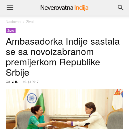
Naslovna
Život
Život
Ambasadorka Indije sastala
se sa novoizabranom
premijerkom Republike
Srbije
Od
-
19. jul 2017.
V. B.