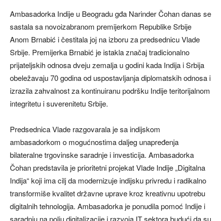
Ambasadorka Indije u Beogradu gđa Narinder Čohan danas se
sastala sa novoizabranom premijerkom Republike Srbije
Anom Brnabić i čestitala joj na izboru za predsednicu Vlade
Srbije. Premijerka Brnabić je istakla značaj tradicionalno
prijateljskih odnosa dveju zemalja u godini kada Indija i Srbija
obeležavaju 70 godina od uspostavljanja diplomatskih odnosa i
izrazila zahvalnost za kontinuiranu podršku Indije teritorijalnom
integritetu i suverenitetu Srbije.
Predsednica Vlade razgovarala je sa indijskom
ambasadorkom o mogućnostima daljeg unapređenja
bilateralne trgovinske saradnje i investicija. Ambasadorka
Čohan predstavila je prioritetni projekat Vlade Indije „Digitalna
Indija“ koji ima cilj da modernizuje indijsku privredu i radikalno
transformiše kvalitet državne uprave kroz kreativnu upotrebu
digitalnih tehnologija. Ambasadorka je ponudila pomoć Indije i
saradnju na polju digitalizacije i razvoja IT sektora budući da su