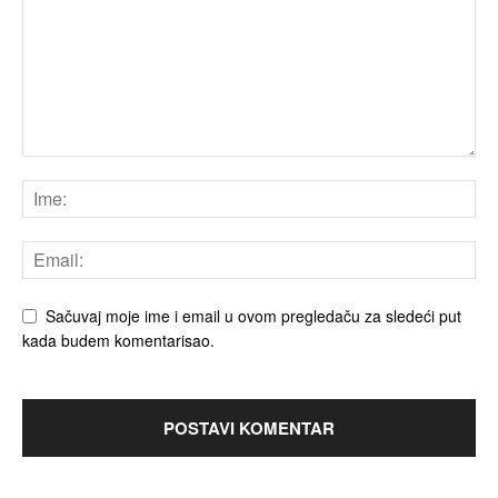
Sačuvaj moje ime i email u ovom pregledaču za sledeći put
kada budem komentarisao.