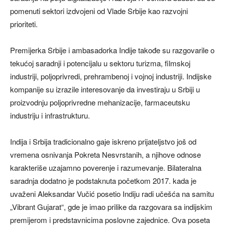
pomenuti sektori izdvojeni od Vlade Srbije kao razvojni
prioriteti.
Premijerka Srbije i ambasadorka Indije takođe su razgovarile o
tekućoj saradnji i potencijalu u sektoru turizma, filmskoj
industriji, poljoprivredi, prehrambenoj i vojnoj industriji. Indijske
kompanije su izrazile interesovanje da investiraju u Srbiji u
proizvodnju poljoprivredne mehanizacije, farmaceutsku
industriju i infrastrukturu.
Indija i Srbija tradicionalno gaje iskreno prijateljstvo još od
vremena osnivanja Pokreta Nesvrstanih, a njihove odnose
karakteriše uzajamno poverenje i razumevanje. Bilateralna
saradnja dodatno je podstaknuta početkom 2017. kada je
uvaženi Aleksandar Vučić posetio Indiju radi učešća na samitu
„Vibrant Gujarat“, gde je imao prilike da razgovara sa indijskim
premijerom i predstavnicima poslovne zajednice. Ova poseta