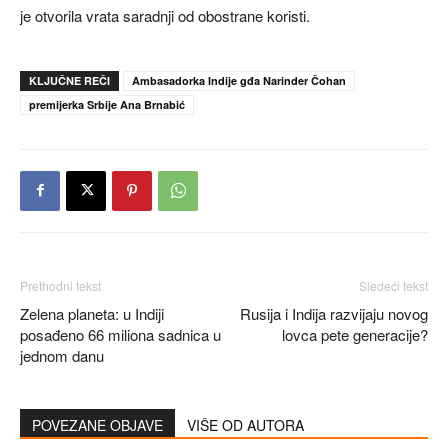
je otvorila vrata saradnji od obostrane koristi.
KLJUČNE REČI
Ambasadorka Indije gđa Narinder Čohan
premijerka Srbije Ana Brnabić
Prethodni tekst
Sledeći tekst
Zelena planeta: u Indiji
Rusija i Indija razvijaju novog
posađeno 66 miliona sadnica u
lovca pete generacije?
jednom danu
POVEZANE OBJAVE
VIŠE OD AUTORA