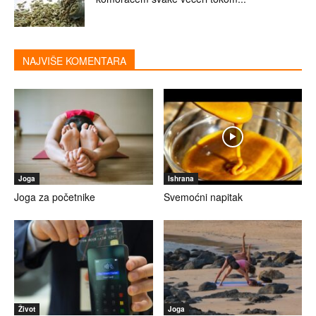
NAJVIŠE KOMENTARA
Joga
Ishrana
Joga za početnike
Svemoćni napitak
Život
Joga