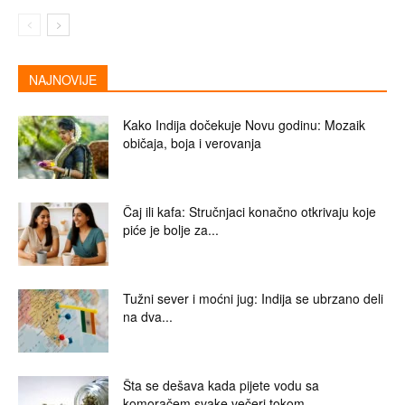
NAJNOVIJE
Kako Indija dočekuje Novu godinu: Mozaik
običaja, boja i verovanja
Čaj ili kafa: Stručnjaci konačno otkrivaju koje
piće je bolje za...
Tužni sever i moćni jug: Indija se ubrzano deli
na dva...
Šta se dešava kada pijete vodu sa
komoračem svake večeri tokom...