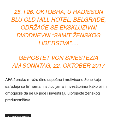
25. I 26. OKTOBRA, U RADISSON
BLU OLD MILL HOTEL, BELGRADE,​
ODRŽAĆE SE EKSKLUZIVNI
DVODNEVNI “SAMIT ŽENSKOG
LIDERSTVA”….
GEPOSTET VON
SINESTEZIA
AM
SONNTAG, 22. OKTOBER 2017
AFA žensku mrežu čine uspešne i motivisane žene koje
sarađuju sa firmama, institucijama i investitorima kako bi im
omogučile da se uključe i investiraju u projekte ženskog
preduzetništva.
KLJUČNE REČI