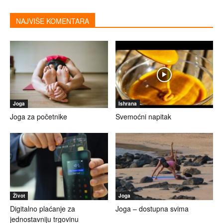
NAJVIŠE KOMENTARA
Joga
Ishrana
Joga za početnike
Svemoćni napitak
Život
Joga
Digitalno plaćanje za
Joga – dostupna svima
jednostavniju trgovinu