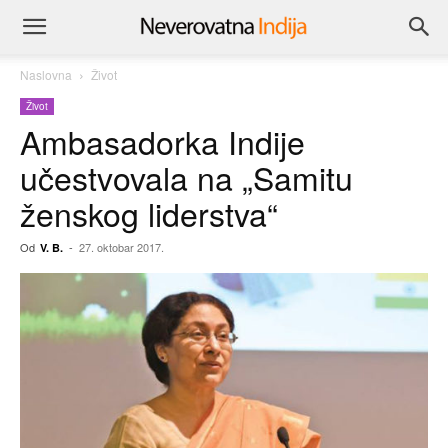
Naslovna
Život
Život
Ambasadorka Indije
učestvovala na „Samitu
ženskog liderstva“
Od
-
27. oktobar 2017.
V. B.