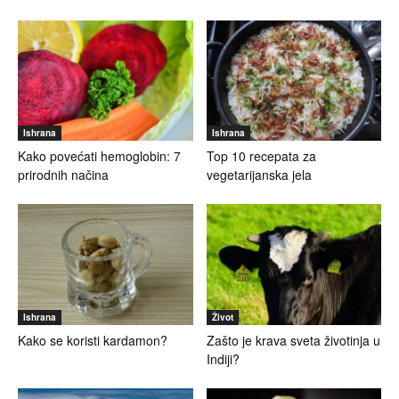
Ishrana
Ishrana
Kako povećati hemoglobin: 7
Top 10 recepata za
prirodnih načina
vegetarijanska jela
Ishrana
Život
Kako se koristi kardamon?
Zašto je krava sveta životinja u
Indiji?