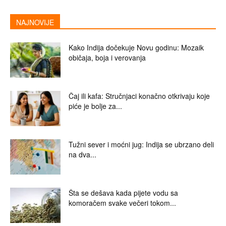
NAJNOVIJE
Kako Indija dočekuje Novu godinu: Mozaik
običaja, boja i verovanja
Čaj ili kafa: Stručnjaci konačno otkrivaju koje
piće je bolje za...
Tužni sever i moćni jug: Indija se ubrzano deli
na dva...
Šta se dešava kada pijete vodu sa
komoračem svake večeri tokom...