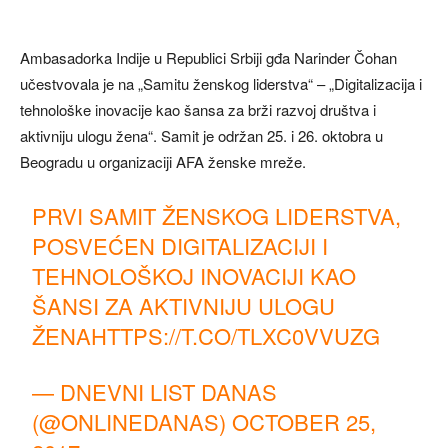
Ambasadorka Indije u Republici Srbiji gđa Narinder Čohan
učestvovala je na „Samitu ženskog liderstva“ – „Digitalizacija i
tehnološke inovacije kao šansa za brži razvoj društva i
aktivniju ulogu žena“. Samit je održan 25. i 26. oktobra u
Beogradu u organizaciji AFA ženske mreže.
PRVI SAMIT ŽENSKOG LIDERSTVA,
POSVEĆEN DIGITALIZACIJI I
TEHNOLOŠKOJ INOVACIJI KAO
ŠANSI ZA AKTIVNIJU ULOGU
ŽENA
HTTPS://T.CO/TLXC0VVUZG
— DNEVNI LIST DANAS
(@ONLINEDANAS)
OCTOBER 25,