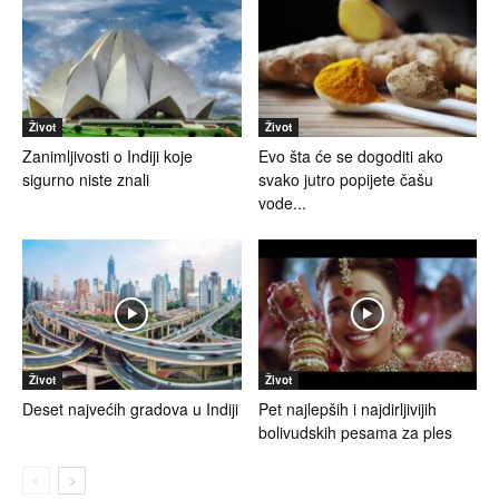
Život
Život
Zanimljivosti o Indiji koje
Evo šta će se dogoditi ako
sigurno niste znali
svako jutro popijete čašu
vode...
Život
Život
Deset najvećih gradova u Indiji
Pet najlepših i najdirljivijih
bolivudskih pesama za ples