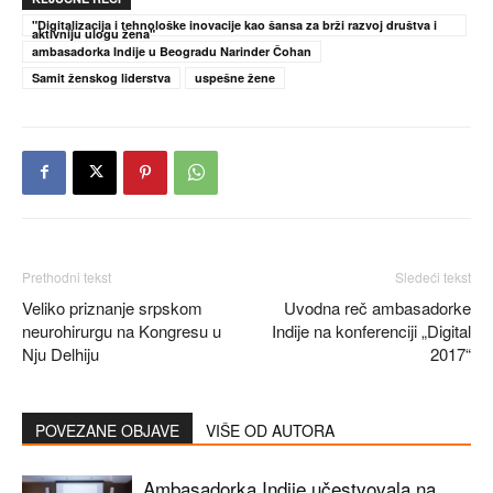
"Digitalizacija i tehnološke inovacije kao šansa za brži razvoj društva i
aktivniju ulogu žena"
ambasadorka Indije u Beogradu Narinder Čohan
Samit ženskog liderstva
uspešne žene
Prethodni tekst
Sledeći tekst
Veliko priznanje srpskom
Uvodna reč ambasadorke
neurohirurgu na Kongresu u
Indije na konferenciji „Digital
Nju Delhiju
2017“
POVEZANE OBJAVE
VIŠE OD AUTORA
Ambasadorka Indije učestvovala na