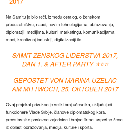
2017
Na Samitu je bilo reči, između ostalog, o ženskom
preduzetništvu, nauci, novim tehnologijama, obrazovanju,
diplomatiji, medijima, kulturi, marketingu, komunikacijama,
modi, kreativnoj industriji, digitalizaciji itd.
SAMIT ZENSKOG LIDERSTVA 2017,
DAN 1. & AFTER PARTY ⭐️⭐️⭐️
GEPOSTET VON
MARINA UZELAC
AM
MITTWOCH, 25. OKTOBER 2017
Ovaj projekat privukao je veliki broj učesnika, uključujući
funkcionere Vlade Srbije, članove diplomatskog kora,
predstavnike poslovne zajednice i brojne firme, uspešne žene
iz oblasti obrazovanja, medija, kulture i sporta.