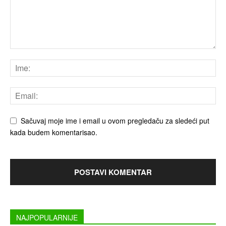
Sačuvaj moje ime i email u ovom pregledaču za sledeći put
kada budem komentarisao.
NAJPOPULARNIJE