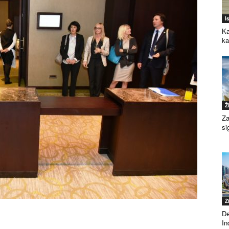
I
Ka
k
Ž
Za
si
Ž
De
Ind