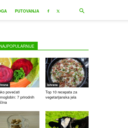
OGA
PUTOVANJA
NAJPOPULARNIJE
shrana
Ishrana
ko povećati
Top 10 recepata za
moglobin: 7 prirodnih
vegetarijanska jela
čina