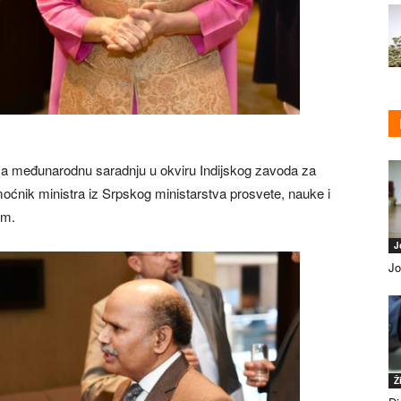
za međunarodnu saradnju u okviru Indijskog zavoda za
omoćnik ministra iz Srpskog ministarstva prosvete, nauke i
om.
J
Jo
Ž