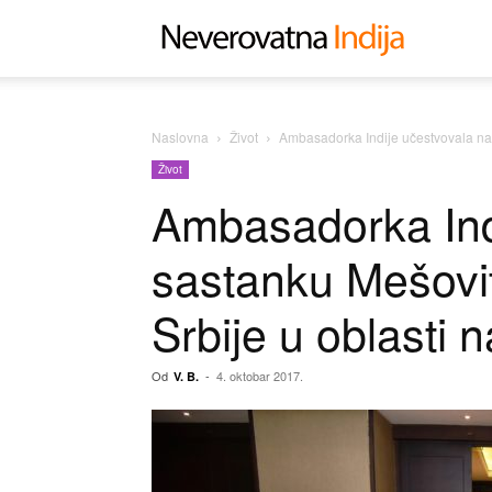
Neverovat
Indija
Naslovna
Život
Ambasadorka Indije učestvovala na s
Život
Ambasadorka Ind
sastanku Mešovit
Srbije u oblasti 
Od
-
4. oktobar 2017.
V. B.