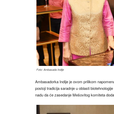
Foto: Ambasada Indije
Ambasadorka Indije je ovom prilikom napomenula da
postoji tradicija saradnje u oblasti biotehnologi
nadu da će zasedanje Mešovitog komiteta dodatn