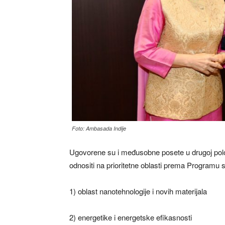
Foto: Ambasada Indije
Ugovorene su i međusobne posete u drugoj polo
odnositi na prioritetne oblasti prema Programu s
1) oblast nanotehnologije i novih materijala
2) energetike i energetske efikasnosti