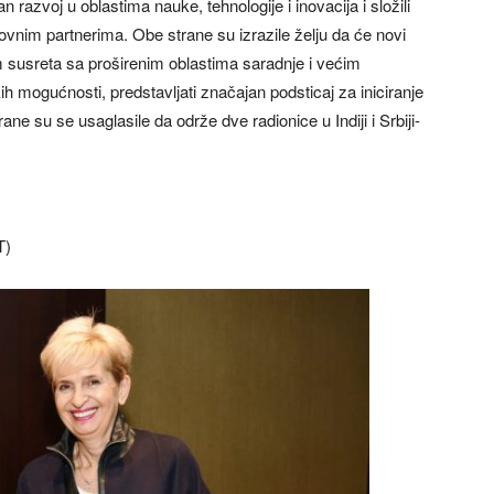
razvoj u oblastima nauke, tehnologije i inovacija i složili
vnim partnerima. Obe strane su izrazile želju da će novi
 susreta sa proširenim oblastima saradnje i većim
mogućnosti, predstavljati značajan podsticaj za iniciranje
ne su se usaglasile da održe dve radionice u Indiji i Srbiji-
T)