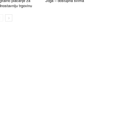
gitalno plaćanje za
Joga – dostupna svima
dnostavniju trgovinu