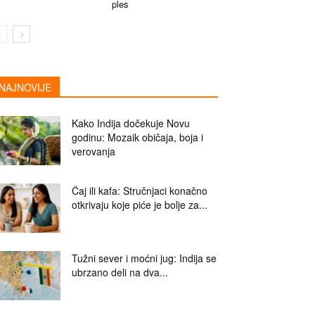
ples
NAJNOVIJE
Kako Indija dočekuje Novu
godinu: Mozaik običaja, boja i
verovanja
Čaj ili kafa: Stručnjaci konačno
otkrivaju koje piće je bolje za...
Tužni sever i moćni jug: Indija se
ubrzano deli na dva...