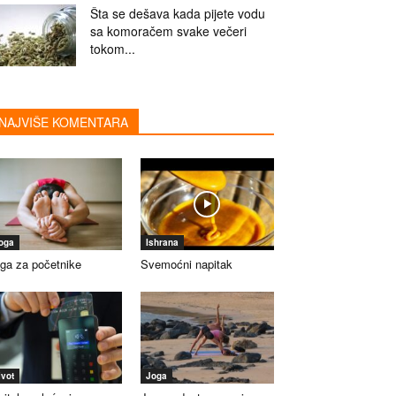
Šta se dešava kada pijete vodu
sa komoračem svake večeri
tokom...
NAJVIŠE KOMENTARA
oga
Ishrana
ga za početnike
Svemoćni napitak
ivot
Joga