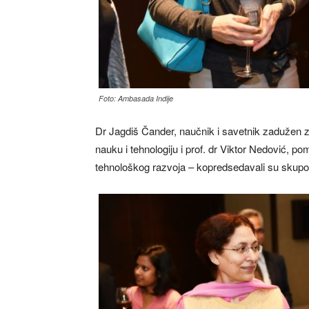
Foto: Ambasada Indije
Dr Jagdiš Čander, naučnik i savetnik zadužen 
nauku i tehnologiju i prof. dr Viktor Nedović, p
tehnološkog razvoja – kopredsedavali su skup