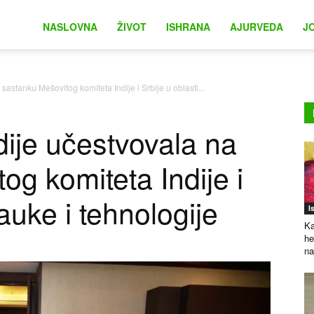
na
NASLOVNA
ŽIVOT
ISHRANA
AJURVEDA
J
astanku Mešovitog komiteta Indije i Srbije u oblasti...
ije učestvovala na
og komiteta Indije i
nauke i tehnologije
I
Ka
he
na