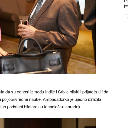
Di
je
 su odnosi između Indije i Srbije bliski i prijateljski i da
je i poljoprivredne nauke. Ambasadorka je ujedno izrazila
o podstaći bilateralnu tehnološku saradnju.