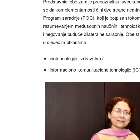
Predstavnici obe zemlje prepoznali su sveukupan 
se da komplementarnosti čini dve strane nemino
Program saradnje (POC), koji je potpisan tokom
razumevanjem međusobnih naučnih i tehnoloških 
i negovanje buduće bilateralne saradnje. Obe stra
u sledećim oblastima:
biotehnologija i zdravstvo (
informaciono-komunikacione tehnologije (IC