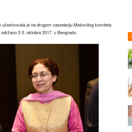
n učestvovala je na drugom zasedanju Mešovitog komiteta
e je održano 2-3. oktobra 2017. u Beogradu.