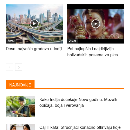
Život
Život
Deset najvećih gradova u Indiji
Pet najlepših i najdirljivijih
bolivudskih pesama za ples
NAJNOVIJE
Kako Indija dočekuje Novu godinu: Mozaik
običaja, boja i verovanja
Čaj ili kafa: Stručnjaci konačno otkrivaju koje