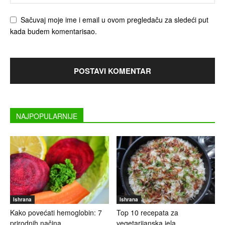
Sačuvaj moje ime i email u ovom pregledaču za sledeći put
kada budem komentarisao.
NAJPOPULARNIJE
Ishrana
Ishrana
Kako povećati hemoglobin: 7
Top 10 recepata za
prirodnih načina
vegetarijanska jela