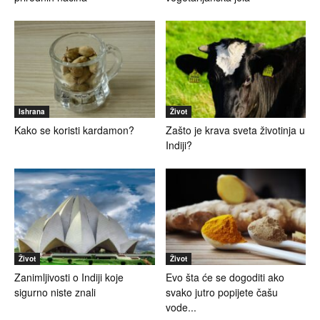
Ishrana
Život
Kako se koristi kardamon?
Zašto je krava sveta životinja u
Indiji?
Život
Život
Zanimljivosti o Indiji koje
Evo šta će se dogoditi ako
sigurno niste znali
svako jutro popijete čašu
vode...