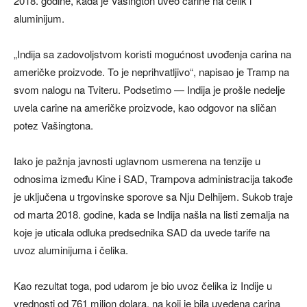
2018. godine, kada je Vašington uveo carine na čelik i
aluminijum.
„Indija sa zadovoljstvom koristi mogućnost uvođenja carina na
američke proizvode. To je neprihvatljivo“, napisao je Tramp na
svom nalogu na Tviteru. Podsetimo — Indija je prošle nedelje
uvela carine na američke proizvode, kao odgovor na sličan
potez Vašingtona.
Iako je pažnja javnosti uglavnom usmerena na tenzije u
odnosima između Kine i SAD, Trampova administracija takođe
je uključena u trgovinske sporove sa Nju Delhijem. Sukob traje
od marta 2018. godine, kada se Indija našla na listi zemalja na
koje je uticala odluka predsednika SAD da uvede tarife na
uvoz aluminijuma i čelika.
Kao rezultat toga, pod udarom je bio uvoz čelika iz Indije u
vrednosti od 761 milion dolara, na koji je bila uvedena carina