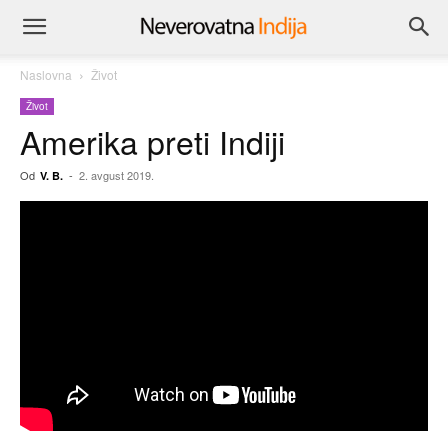
Naslovna
Život
Život
Amerika preti Indiji
Od
-
2. avgust 2019.
V. B.