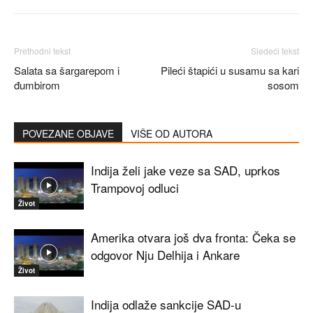
Prethodni tekst
Sledeći tekst
Salata sa šargarepom i
Pileći štapići u susamu sa kari
đumbirom
sosom
POVEZANE OBJAVE
VIŠE OD AUTORA
Indija želi jake veze sa SAD, uprkos
Trampovoj odluci
Život
Amerika otvara još dva fronta: Čeka se
odgovor Nju Delhija i Ankare
Život
Indija odlaže sankcije SAD-u