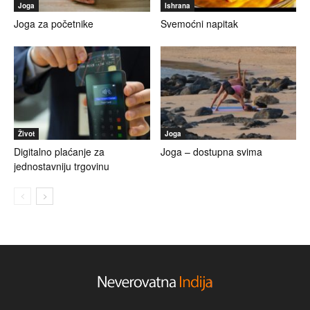
Joga
Ishrana
Joga za početnike
Svemoćni napitak
Život
Joga
Digitalno plaćanje za
Joga – dostupna svima
jednostavniju trgovinu