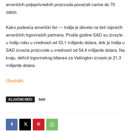
američkih poljoprivrednih proizvoda povećati carine do 70
odsto.
Kako podseća američki list — Indija je deveta na listi najvećih
američkih trgovinskih partnera. Prošle godine SAD su izvezle
u Indiju robu u vrednosti od 33,1 milijardu dolara, dok je Indija u
SAD izvezla proizvode u vrednosti od 54,4 milijarde dolara. Na
kraju, deficit trgovinskog bilansa za Vašington iznosio je 21,3
milijarde dolara.
(Sputnjik)
KLJUČNE REČI
SAD