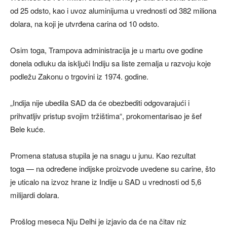
od 25 odsto, kao i uvoz aluminijuma u vrednosti od 382 miliona
dolara, na koji je utvrđena carina od 10 odsto.
Osim toga, Trampova administracija je u martu ove godine
donela odluku da isključi Indiju sa liste zemalja u razvoju koje
podležu Zakonu o trgovini iz 1974. godine.
„Indija nije ubedila SAD da će obezbediti odgovarajući i
prihvatljiv pristup svojim tržištima“, prokomentarisao je šef
Bele kuće.
Promena statusa stupila je na snagu u junu. Kao rezultat
toga — na određene indijske proizvode uvedene su carine, što
je uticalo na izvoz hrane iz Indije u SAD u vrednosti od 5,6
milijardi dolara.
Prošlog meseca Nju Delhi je izjavio da će na čitav niz