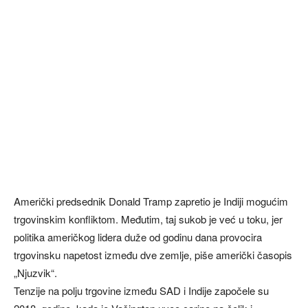
Američki predsednik Donald Tramp zapretio je Indiji mogućim
trgovinskim konfliktom. Međutim, taj sukob je već u toku, jer
politika američkog lidera duže od godinu dana provocira
trgovinsku napetost između dve zemlje, piše američki časopis
„Njuzvik“.
Tenzije na polju trgovine između SAD i Indije započele su