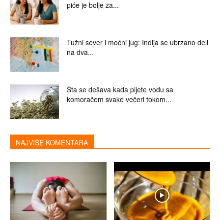
piće je bolje za...
Tužni sever i moćni jug: Indija se ubrzano deli
na dva...
Šta se dešava kada pijete vodu sa
komoračem svake večeri tokom...
NAJVIŠE KOMENTARA