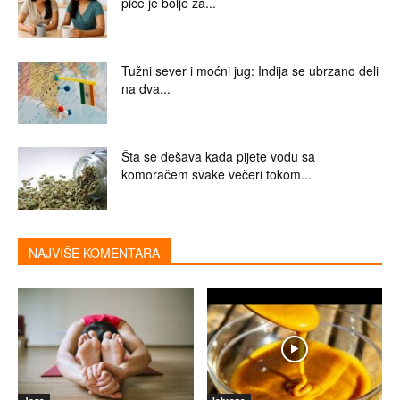
piće je bolje za...
Tužni sever i moćni jug: Indija se ubrzano deli
na dva...
Šta se dešava kada pijete vodu sa
komoračem svake večeri tokom...
NAJVIŠE KOMENTARA