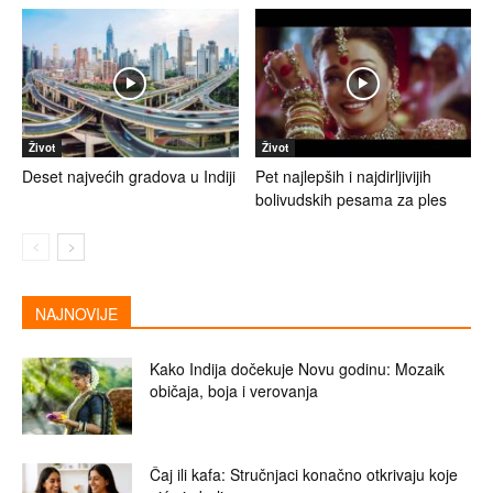
Život
Život
Deset najvećih gradova u Indiji
Pet najlepših i najdirljivijih
bolivudskih pesama za ples
NAJNOVIJE
Kako Indija dočekuje Novu godinu: Mozaik
običaja, boja i verovanja
Čaj ili kafa: Stručnjaci konačno otkrivaju koje