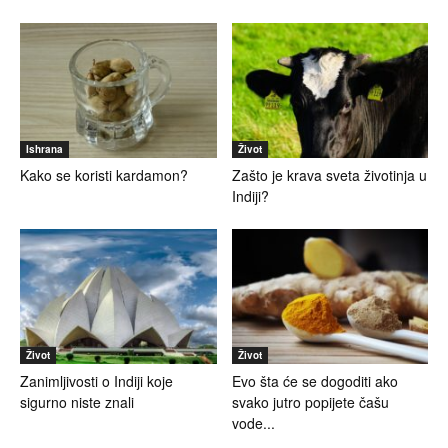
Ishrana
Život
Kako se koristi kardamon?
Zašto je krava sveta životinja u
Indiji?
Život
Život
Zanimljivosti o Indiji koje
Evo šta će se dogoditi ako
sigurno niste znali
svako jutro popijete čašu
vode...