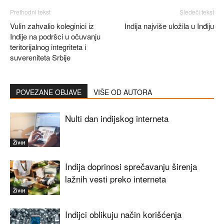
Prethodni tekst
Sledeći tekst
Vulin zahvalio koleginici iz
Indija najviše uložila u Inđiju
Indije na podršci u očuvanju
teritorijalnog integriteta i
suvereniteta Srbije
POVEZANE OBJAVE
VIŠE OD AUTORA
Nulti dan indijskog interneta
Život
Indija doprinosi sprečavanju širenja
lažnih vesti preko interneta
Život
Indijci oblikuju način korišćenja