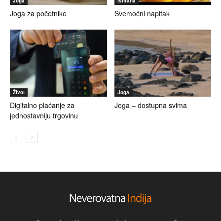
Joga
Ishrana
Joga za početnike
Svemoćni napitak
Život
Joga
Digitalno plaćanje za
Joga – dostupna svima
jednostavniju trgovinu