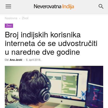
Naslovna
Život
Život
Broj indijskih korisnika
interneta će se udvostručiti
u naredne dve godine
Od
-
6. april 2018.
Ana Jović