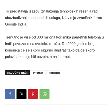
To predstavlja izazov iznalaženja tehnoloških rešenja radi
obezbeđivanja neophodnih usluga, izjavio je zvaničnik firme
Google Indija.
Trenutno je više od 300 miliona korisnika pametnih telefona u
Indiji povezano na svetsku mrežu. Do 2020.godine broj
korisnika će se skoro sigurno duplirati tako da će skoro
polovina zemlje biti povetaza na internet.
KLJUČNE REČI
internet
korisnici