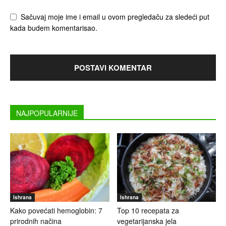
Sačuvaj moje ime i email u ovom pregledaču za sledeći put
kada budem komentarisao.
NAJPOPULARNIJE
Ishrana
Ishrana
Kako povećati hemoglobin: 7
Top 10 recepata za
prirodnih načina
vegetarijanska jela