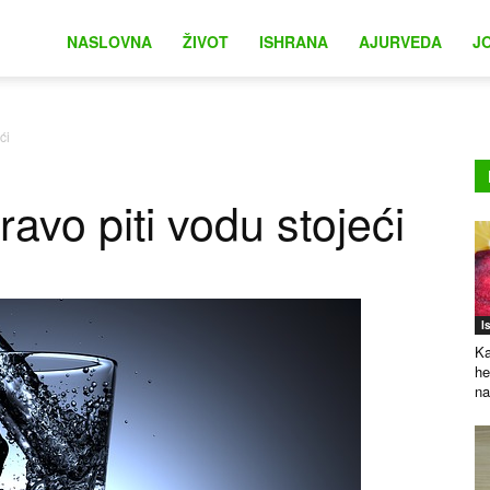
na
NASLOVNA
ŽIVOT
ISHRANA
AJURVEDA
J
ći
ravo piti vodu stojeći
I
Ka
he
na