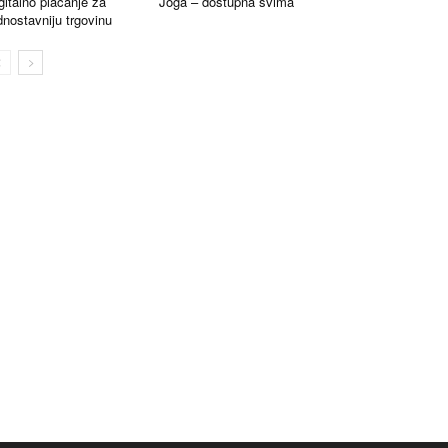
gitalno plaćanje za
Joga – dostupna svima
dnostavniju trgovinu