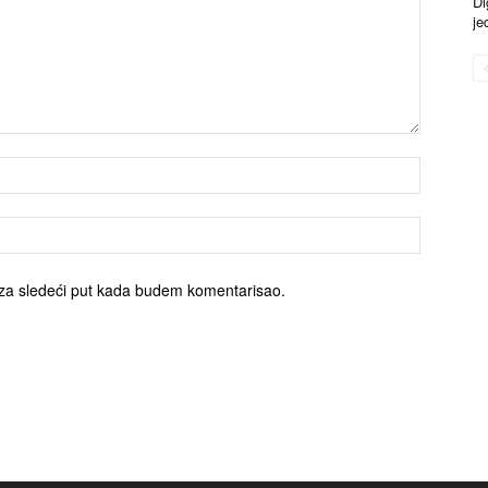
Di
je
za sledeći put kada budem komentarisao.