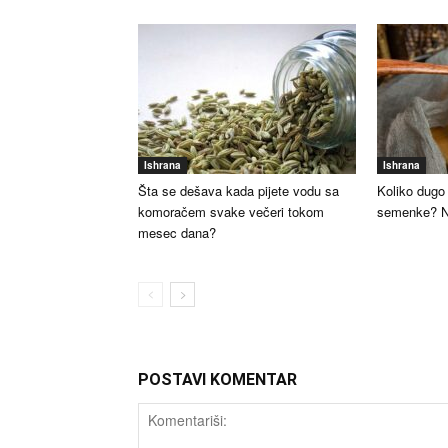
Ishrana
Ishrana
Šta se dešava kada pijete vodu sa
Koliko dugo 
komoračem svake večeri tokom
semenke? Ne
mesec dana?
POSTAVI KOMENTAR