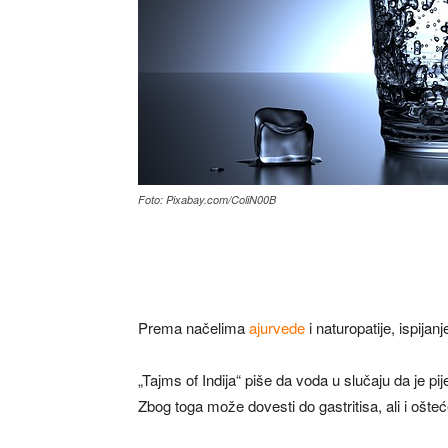
Foto: Pixabay.com/ColiN00B
Prema načelima
ajurvede
i naturopatije, ispija
„Tajms of Indija“ piše da voda u slučaju da je pi
Zbog toga može dovesti do gastritisa, ali i ošte