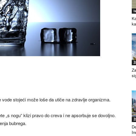
I
Ka
k
Ž
Za
si
nje vode stojeći može loše da utiče na zdravlje organizma.
jete „s nogu“ klizi pravo do creva i ne apsorbuje se dovoljno.
Ž
ćenja bubrega.
De
Ind