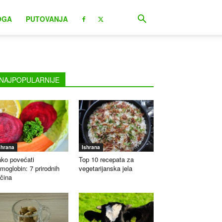
OGA
PUTOVANJA
NAJPOPULARNIJE
shrana
Ishrana
ko povećati
Top 10 recepata za
moglobin: 7 prirodnih
vegetarijanska jela
čina