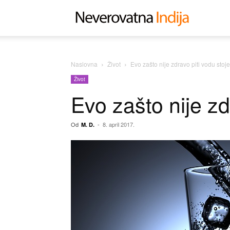
Neverovat
Indija
Naslovna
Život
Evo zašto nije zdravo piti vodu stoje
Život
Evo zašto nije zd
Od
-
8. april 2017.
M. D.