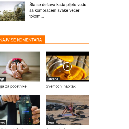
Šta se dešava kada pijete vodu
sa komoračem svake večeri
tokom...
NAJVIŠE KOMENTARA
oga
Ishrana
ga za početnike
Svemoćni napitak
ivot
Joga