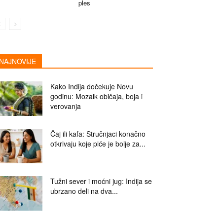
ples
NAJNOVIJE
Kako Indija dočekuje Novu
godinu: Mozaik običaja, boja i
verovanja
Čaj ili kafa: Stručnjaci konačno
otkrivaju koje piće je bolje za...
Tužni sever i moćni jug: Indija se
ubrzano deli na dva...