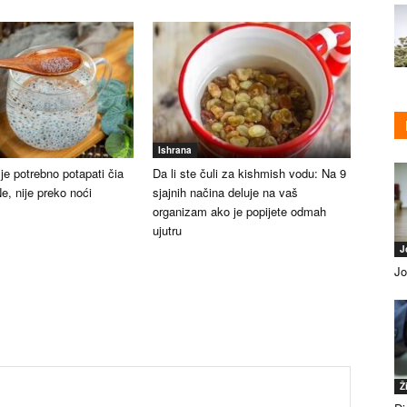
Ishrana
je potrebno potapati čia
Da li ste čuli za kishmish vodu: Na 9
, nije preko noći
sjajnih načina deluje na vaš
organizam ako je popijete odmah
ujutru
J
Jo
Ž