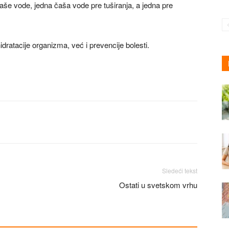
čaše vode, jedna čaša vode pre tuširanja, a jedna pre
idratacije organizma, već i prevencije bolesti.
Sledeći tekst
Ostati u svetskom vrhu