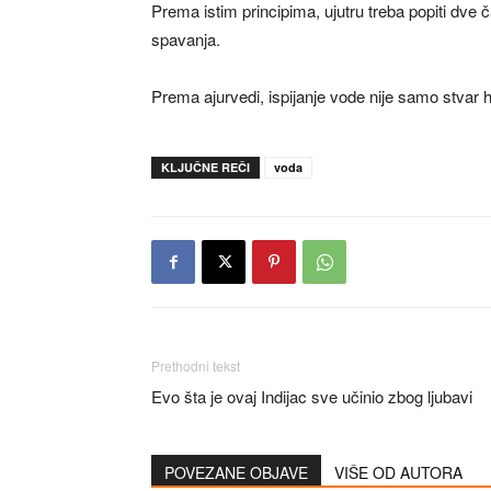
Prema istim principima, ujutru treba popiti dve 
spavanja.
Prema ajurvedi, ispijanje vode nije samo stvar h
KLJUČNE REČI
voda
Prethodni tekst
Evo šta je ovaj Indijac sve učinio zbog ljubavi
POVEZANE OBJAVE
VIŠE OD AUTORA