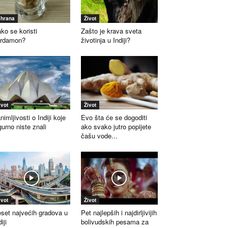
shrana
Život
ko se koristi
Zašto je krava sveta
ardamon?
životinja u Indiji?
ivot
Život
nimljivosti o Indiji koje
Evo šta će se dogoditi
gurno niste znali
ako svako jutro popijete
čašu vode...
ivot
Život
set najvećih gradova u
Pet najlepših i najdirljivijih
iji
bolivudskih pesama za