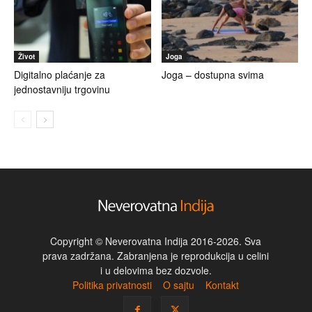
Život
Joga
Digitalno plaćanje za
Joga – dostupna svima
jednostavniju trgovinu
Copyright © Neverovatna Indija 2016-2026. Sva
prava zadržana. Zabranjena je reprodukcija u celini
i u delovima bez dozvole.
Politika privatnosti
O sajtu
Kontakt