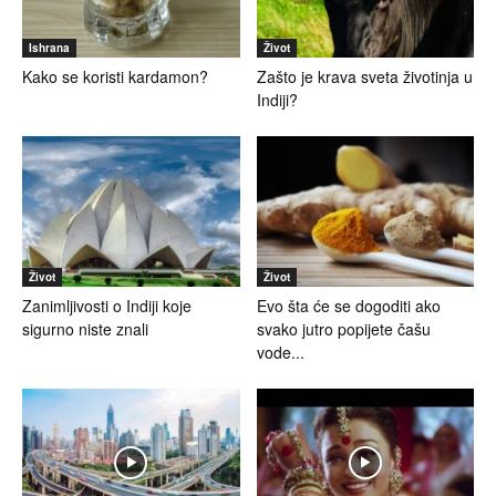
Ishrana
Život
Kako se koristi kardamon?
Zašto je krava sveta životinja u
Indiji?
Život
Život
Zanimljivosti o Indiji koje
Evo šta će se dogoditi ako
sigurno niste znali
svako jutro popijete čašu
vode...