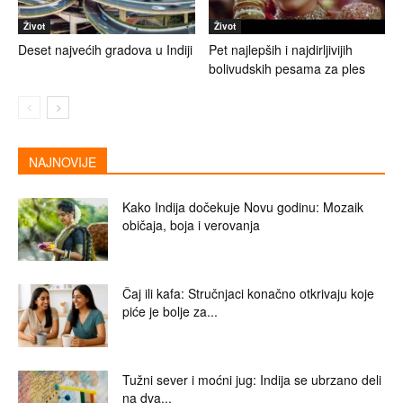
Život
Život
Deset najvećih gradova u Indiji
Pet najlepših i najdirljivijih
bolivudskih pesama za ples
NAJNOVIJE
Kako Indija dočekuje Novu godinu: Mozaik
običaja, boja i verovanja
Čaj ili kafa: Stručnjaci konačno otkrivaju koje
piće je bolje za...
Tužni sever i moćni jug: Indija se ubrzano deli
na dva...