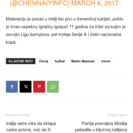
(@CHENNAIYINFC)
MARCH 6, 2017
Materaciju je posao u Indiji bio prvi u trenerskoj karijeri, pošto
je imao uspešnu igračku igrajući 11 godina za Inter sa kojim je
osvojio Ligu šampiona, pet trofeja Serije A i četiri nacionalna
kupa.
KLJUČNE REČI
Čenaj
fudbal
Marko Materaci
trener
Prethodni tekst
Sledeći tekst
Indija neće više da sklapa
Partija premijera Modija
ruske avione, već da ih
pobedila u ključnoj indijskoj