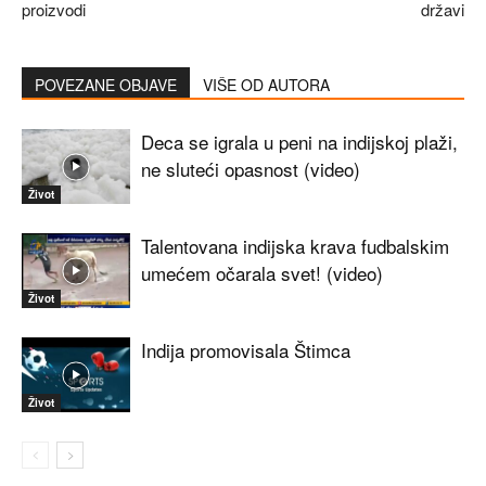
proizvodi
državi
POVEZANE OBJAVE
VIŠE OD AUTORA
Deca se igrala u peni na indijskoj plaži,
ne sluteći opasnost (video)
Život
Talentovana indijska krava fudbalskim
umećem očarala svet! (video)
Život
Indija promovisala Štimca
Život