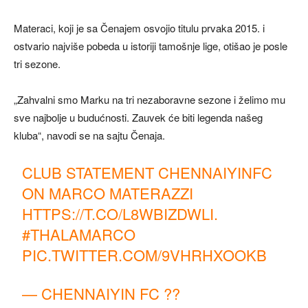
Materaci, koji je sa Čenajem osvojio titulu prvaka 2015. i
ostvario najviše pobeda u istoriji tamošnje lige, otišao je posle
tri sezone.
„Zahvalni smo Marku na tri nezaboravne sezone i želimo mu
sve najbolje u budućnosti. Zauvek će biti legenda našeg
kluba“, navodi se na sajtu Čenaja.
CLUB STATEMENT CHENNAIYINFC
ON MARCO MATERAZZI
HTTPS://T.CO/L8WBIZDWLI
.
#THALAMARCO
PIC.TWITTER.COM/9VHRHXOOKB
— CHENNAIYIN FC ??