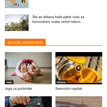
Šta se dešava kada pijete vodu sa
komoračem svake večeri tokom...
NAJVIŠE KOMENTARA
Joga
Ishrana
Joga za početnike
Svemoćni napitak