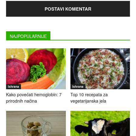
NAJPOPULARNIJE
Ishrana
Ishrana
Kako povećati hemoglobin: 7
Top 10 recepata za
prirodnih načina
vegetarijanska jela