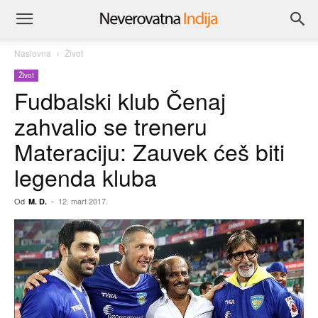
Naslovna
Život
Život
Fudbalski klub Čenaj
zahvalio se treneru
Materaciju: Zauvek ćeš biti
legenda kluba
Od
-
12. mart 2017.
M. D.