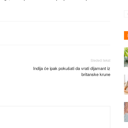
Sledeći tekst
Indija će ipak pokušati da vrati dijamant iz
britanske krune