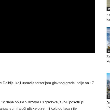
I
Ka
k
Ž
Za
si
Delhija, koji upravlja teritorijom glavnog grada Indije sa 17
Ž
 12 dana obišla 5 država i 8 gradova, svoju posetu je
De
Ind
nga, sumirajući utiske o zemlji koju do tada nije