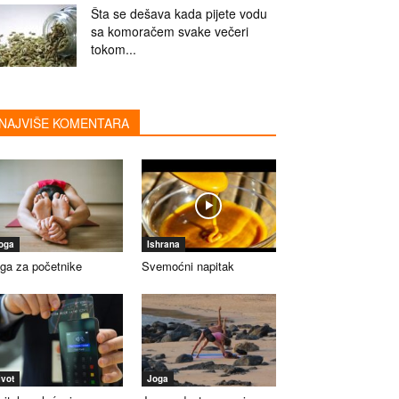
Šta se dešava kada pijete vodu
sa komoračem svake večeri
tokom...
NAJVIŠE KOMENTARA
oga
Ishrana
ga za početnike
Svemoćni napitak
ivot
Joga