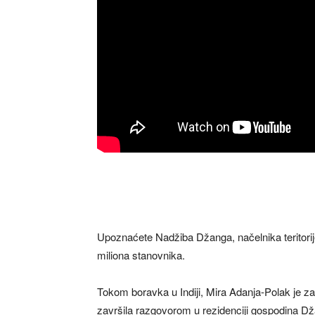
Upoznaćete Nadžiba Džanga, načelnika teritorije 
miliona stanovnika.
Tokom boravka u Indiji, Mira Adanja-Polak je za
završila razgovorom u rezidenciji gospodina Dža