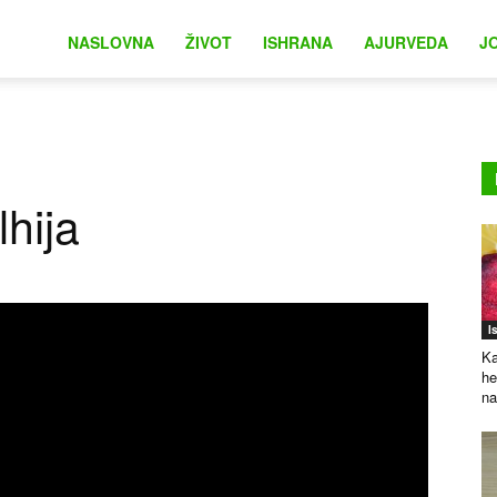
na
NASLOVNA
ŽIVOT
ISHRANA
AJURVEDA
J
hija
I
Ka
he
na