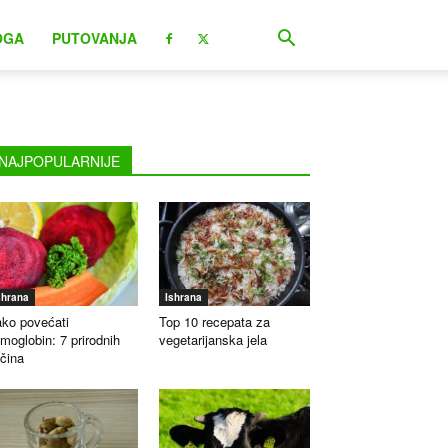
OGA
PUTOVANJA
NAJPOPULARNIJE
shrana
Ishrana
ko povećati
Top 10 recepata za
moglobin: 7 prirodnih
vegetarijanska jela
čina