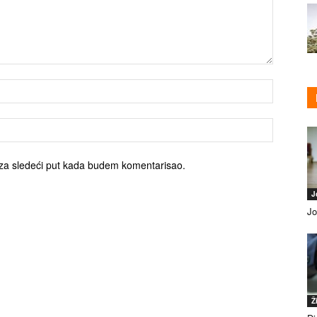
za sledeći put kada budem komentarisao.
J
Jo
Ž