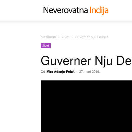
Neverovat
Indija
Naslovna
Život
Guverner Nju Delhija
Život
Guverner Nju Del
Od
-
27. mart 2016.
Mira Adanja-Polak