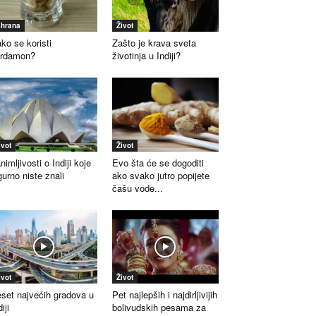
shrana
Život
ko se koristi
Zašto je krava sveta
ardamon?
životinja u Indiji?
ivot
Život
nimljivosti o Indiji koje
Evo šta će se dogoditi
gurno niste znali
ako svako jutro popijete
čašu vode...
ivot
Život
set najvećih gradova u
Pet najlepših i najdirljivijih
iji
bolivudskih pesama za