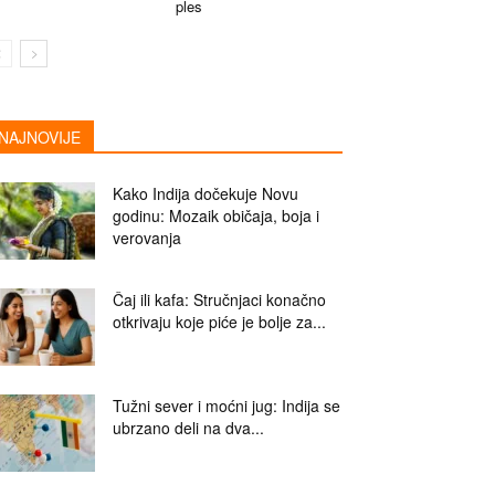
ples
NAJNOVIJE
Kako Indija dočekuje Novu
godinu: Mozaik običaja, boja i
verovanja
Čaj ili kafa: Stručnjaci konačno
otkrivaju koje piće je bolje za...
Tužni sever i moćni jug: Indija se
ubrzano deli na dva...