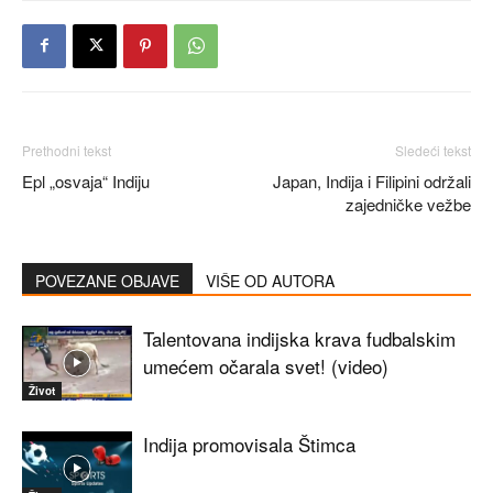
Prethodni tekst
Sledeći tekst
Epl „osvaja“ Indiju
Japan, Indija i Filipini održali
zajedničke vežbe
POVEZANE OBJAVE
VIŠE OD AUTORA
Talentovana indijska krava fudbalskim
umećem očarala svet! (video)
Život
Indija promovisala Štimca