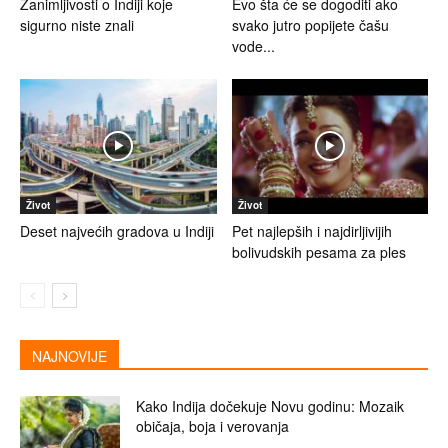
Zanimljivosti o Indiji koje
Evo šta će se dogoditi ako
sigurno niste znali
svako jutro popijete čašu
vode...
Život
Život
Deset najvećih gradova u Indiji
Pet najlepših i najdirljivijih
bolivudskih pesama za ples
NAJNOVIJE
Kako Indija dočekuje Novu godinu: Mozaik
običaja, boja i verovanja