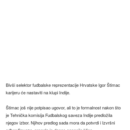
Bivši selektor fudbalske reprezentacije Hrvatske Igor Štimac
karijeru će nastaviti na klupi Indije.
Štimac još nije potpisao ugovor, ali to je formalnost nakon što
je Tehnička komisija Fudbalskog saveza Indije predložila
njegov izbor. Njihov predlog sada mora da potvrdi i Izvršni