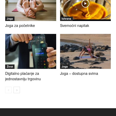
Joga
Ishrana
Joga za početnike
Svemoćni napitak
Život
Joga
Digitalno plaćanje za
Joga – dostupna svima
jednostavniju trgovinu