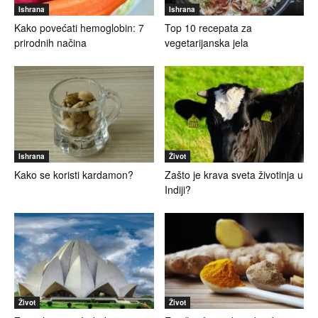
Ishrana
Ishrana
Kako povećati hemoglobin: 7
Top 10 recepata za
prirodnih načina
vegetarijanska jela
Ishrana
Život
Kako se koristi kardamon?
Zašto je krava sveta životinja u
Indiji?
Život
Život