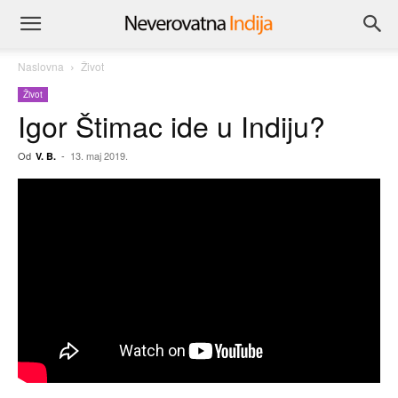
Naslovna
Život
Život
Igor Štimac ide u Indiju?
Od
-
13. maj 2019.
V. B.