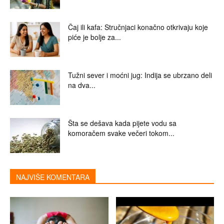
Čaj ili kafa: Stručnjaci konačno otkrivaju koje
piće je bolje za...
Tužni sever i moćni jug: Indija se ubrzano deli
na dva...
Šta se dešava kada pijete vodu sa
komoračem svake večeri tokom...
NAJVIŠE KOMENTARA