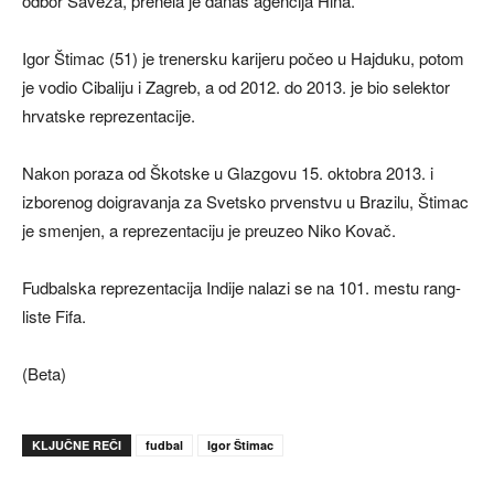
odbor Saveza, prenela je danas agencija Hina.
Igor Štimac (51) je trenersku karijeru počeo u Hajduku, potom
je vodio Cibaliju i Zagreb, a od 2012. do 2013. je bio selektor
hrvatske reprezentacije.
Nakon poraza od Škotske u Glazgovu 15. oktobra 2013. i
izborenog doigravanja za Svetsko prvenstvu u Brazilu, Štimac
je smenjen, a reprezentaciju je preuzeo Niko Kovač.
Fudbalska reprezentacija Indije nalazi se na 101. mestu rang-
liste Fifa.
(Beta)
KLJUČNE REČI
fudbal
Igor Štimac