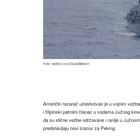
Foto: twitter.com/DavidAWelch
Američki razarač učestvovao je u vojnim vežba
i filipinski patrolni članac u vodama Južnog kin
da su slične vežbe održavane i ranije u Južnom
predstavljaju novi izazov za Peking.