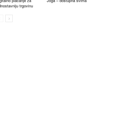
gitalno plaćanje za
Joga – dostupna svima
dnostavniju trgovinu