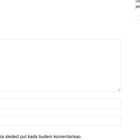
Di
je
za sledeći put kada budem komentarisao.