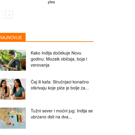
ples
NAJNOVIJE
Kako Indija dočekuje Novu
godinu: Mozaik običaja, boja i
verovanja
Čaj ili kafa: Stručnjaci konačno
otkrivaju koje piće je bolje za...
Tužni sever i moćni jug: Indija se
ubrzano deli na dva...