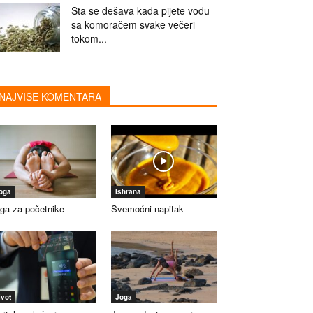
Šta se dešava kada pijete vodu
sa komoračem svake večeri
tokom...
NAJVIŠE KOMENTARA
oga
Ishrana
ga za početnike
Svemoćni napitak
ivot
Joga