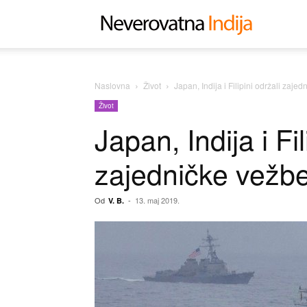
Neverovat
Indija
Naslovna
Život
Japan, Indija i Filipini održali zaje
Život
Japan, Indija i Fil
zajedničke vežb
Od
-
13. maj 2019.
V. B.