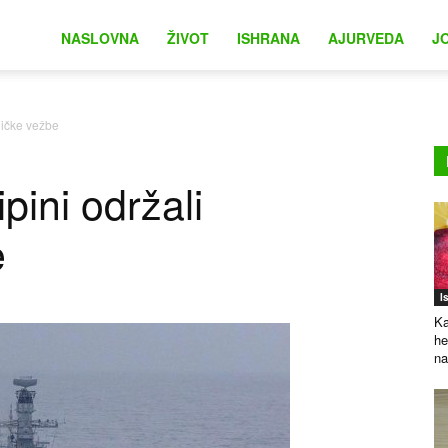
na
NASLOVNA
ŽIVOT
ISHRANA
AJURVEDA
J
dničke vežbe
ipini održali
e
I
Ka
he
na