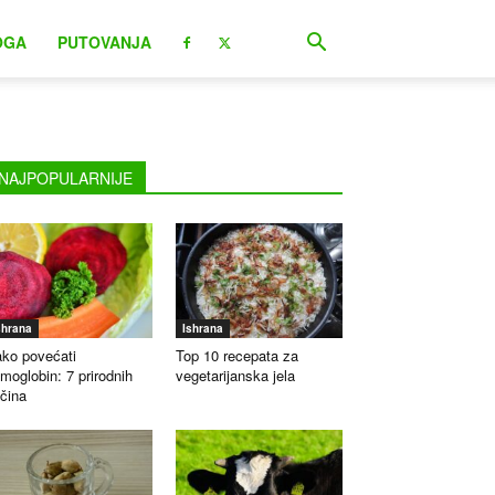
OGA
PUTOVANJA
NAJPOPULARNIJE
shrana
Ishrana
ko povećati
Top 10 recepata za
moglobin: 7 prirodnih
vegetarijanska jela
čina