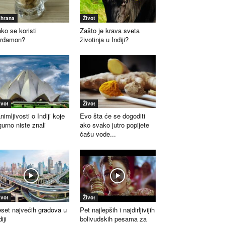
shrana
Život
ko se koristi
Zašto je krava sveta
ardamon?
životinja u Indiji?
ivot
Život
nimljivosti o Indiji koje
Evo šta će se dogoditi
gurno niste znali
ako svako jutro popijete
čašu vode...
ivot
Život
set najvećih gradova u
Pet najlepših i najdirljivijih
iji
bolivudskih pesama za