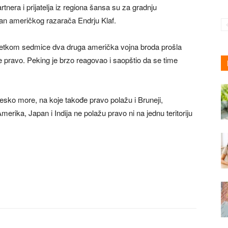
tnera i prijatelja iz regiona šansa su za gradnju
an američkog razarača Endrju Klaf.
etkom sedmice dva druga američka vojna broda prošla
e pravo. Peking je brzo reagovao i saopštio da se time
esko more, na koje takođe pravo polažu i Bruneji,
 Amerika, Japan i Indija ne polažu pravo ni na jednu teritoriju