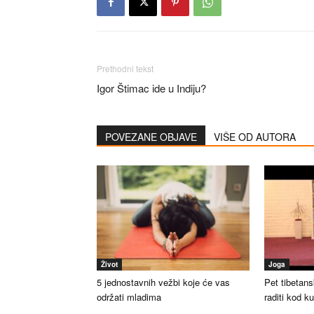
Prethodni tekst
Igor Štimac ide u Indiju?
POVEZANE OBJAVE
VIŠE OD AUTORA
Život
Joga
5 jednostavnih vežbi koje će vas
Pet tibetan
održati mladima
raditi kod 