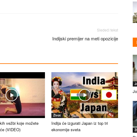
Sledeći tekst
Indijski premijer na meti opozicije
J
Jo
Život
skih vežbi koje možete
Indija će izgurati Japan iz top tri
kuće (VIDEO)
ekonomije sveta
Ž