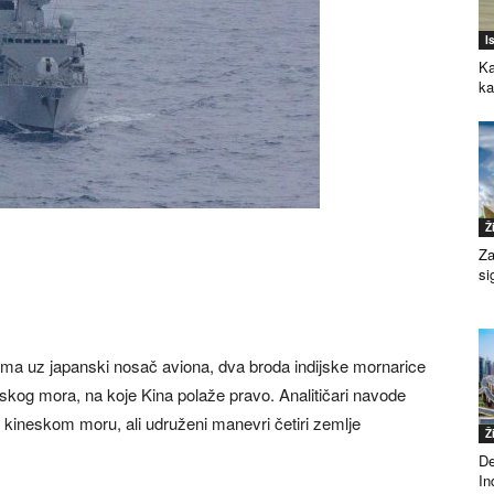
I
Ka
k
Ž
Za
si
ma uz japanski nosač aviona, dva broda indijske mornarice
eskog mora, na koje Kina polaže pravo. Analitičari navode
 kineskom moru, ali udruženi manevri četiri zemlje
Ž
De
Ind