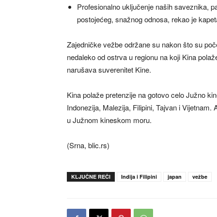
Profesionalno uključenje naših saveznika, par
postojećeg, snažnog odnosa, rekao je kapet
Zajedničke vežbe održane su nakon što su poč
nedaleko od ostrva u regionu na koji Kina polaž
narušava suverenitet Kine.
Kina polaže pretenzije na gotovo celo Južno kin
Indonezija, Malezija, Filipini, Tajvan i Vijetnam.
u Južnom kineskom moru.
(Srna, blic.rs)
KLJUČNE REČI
Indija i Filipini
japan
vežbe