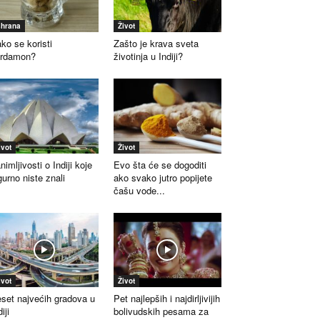
shrana
Život
ko se koristi
Zašto je krava sveta
ardamon?
životinja u Indiji?
ivot
Život
nimljivosti o Indiji koje
Evo šta će se dogoditi
gurno niste znali
ako svako jutro popijete
čašu vode...
ivot
Život
set najvećih gradova u
Pet najlepših i najdirljivijih
iji
bolivudskih pesama za