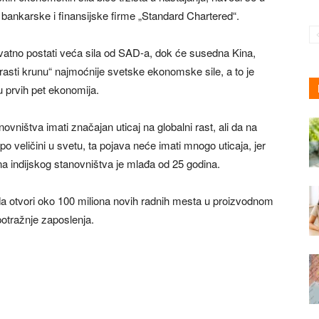
bankarske i finansijske firme „Standard Chartered“.
vatno postati veća sila od SAD-a, dok će susedna Kina,
rasti krunu“ najmoćnije svetske ekonomske sile, a to je
 prvih pet ekonomija.
ovništva imati značajan uticaj na globalni rast, ali da na
o veličini u svetu, ta pojava neće imati mnogo uticaja, jer
na indijskog stanovništva je mlađa od 25 godina.
 da otvori oko 100 miliona novih radnih mesta u proizvodnom
potražnje zaposlenja.