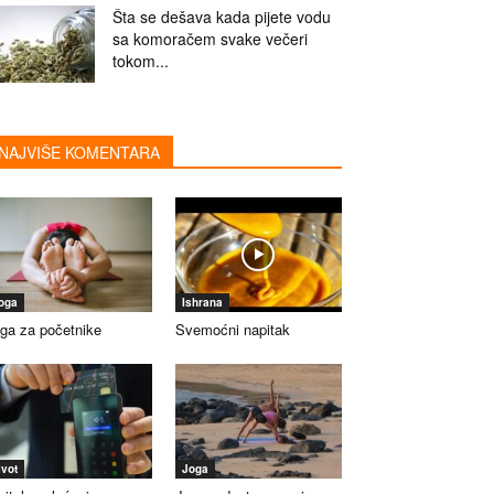
Šta se dešava kada pijete vodu
sa komoračem svake večeri
tokom...
NAJVIŠE KOMENTARA
oga
Ishrana
ga za početnike
Svemoćni napitak
ivot
Joga