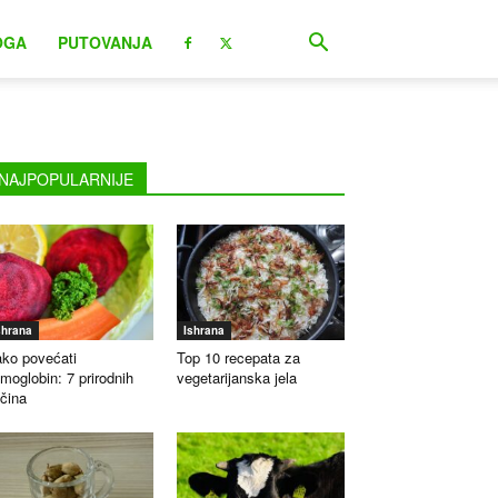
OGA
PUTOVANJA
NAJPOPULARNIJE
shrana
Ishrana
ko povećati
Top 10 recepata za
moglobin: 7 prirodnih
vegetarijanska jela
čina