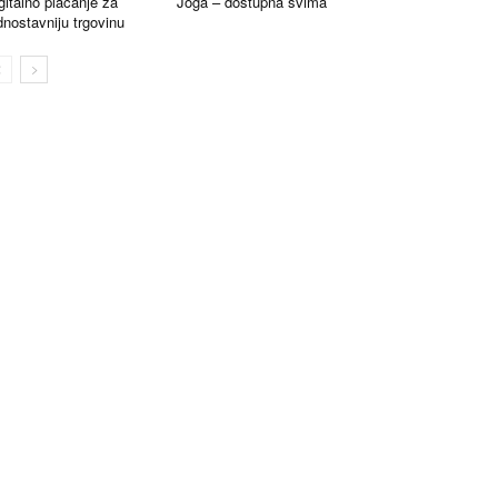
gitalno plaćanje za
Joga – dostupna svima
dnostavniju trgovinu