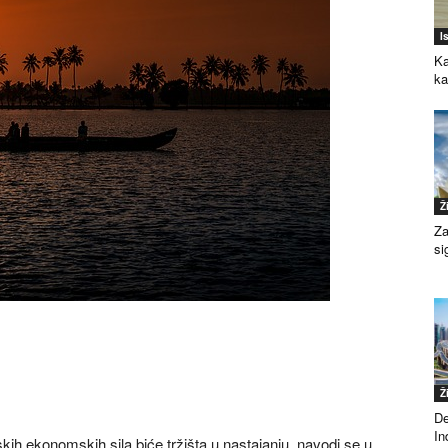
I
Ka
k
Ž
Za
si
Ž
De
Ind
ih ekonomskih sila biće tržišta u nastajanju, navodi se u