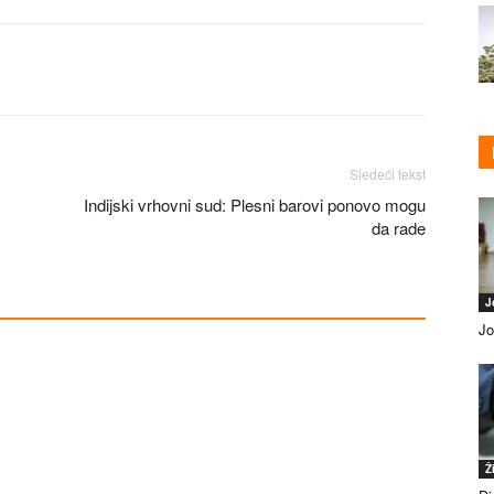
Sledeći tekst
Indijski vrhovni sud: Plesni barovi ponovo mogu
da rade
J
Jo
Ž