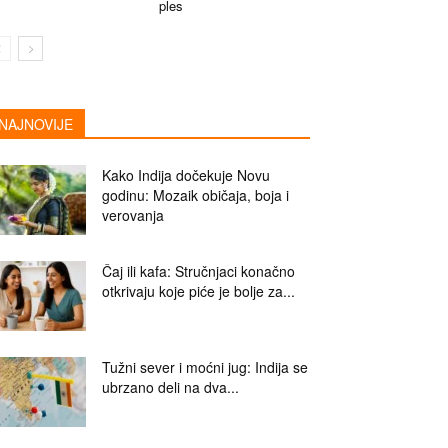
ples
NAJNOVIJE
Kako Indija dočekuje Novu
godinu: Mozaik običaja, boja i
verovanja
Čaj ili kafa: Stručnjaci konačno
otkrivaju koje piće je bolje za...
Tužni sever i moćni jug: Indija se
ubrzano deli na dva...