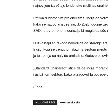
najnovijem izveštaju londonske multinacionalne 
Prema dugoročnim projekcijama, Indija će vero
kako se navodi u izveštaju, do 2020. godine „uk
SAD. Istovremeno, Indonezija bi mogla da uđe u
U izveštaju se takođe navodi da će starenje stan
Indiju, koja se trenutno nalazi na šestom mestu p
je to zemlja sa najviše omladine. Gotovo polovi
„Standard Chartered“ ističe da će Indija morati
i uslužnom sektoru kako bi zadovoljila potrebe 
(Fena)
KLJUČNE REČI
ekonomska sila