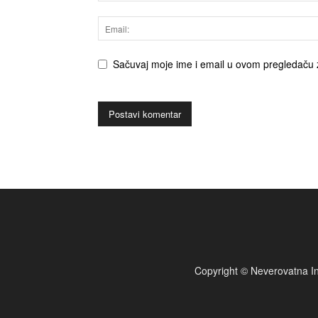
Sačuvaj moje ime i email u ovom pregledaču 
Copyright © Neverovatna In