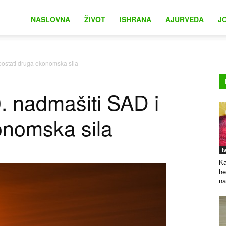
na
NASLOVNA
ŽIVOT
ISHRANA
AJURVEDA
J
postati druga ekonomska sila
0. nadmašiti SAD i
onomska sila
I
Ka
he
na