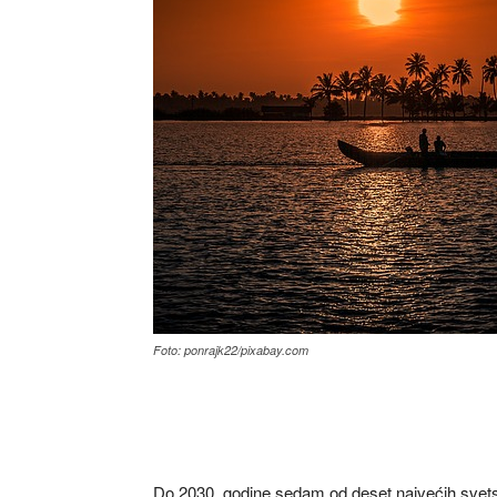
Foto: ponrajk22/pixabay.com
Do 2030. godine sedam od deset najvećih svetsk