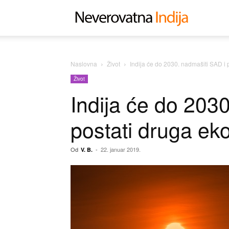
Neverovat
Indija
Naslovna
Život
Indija će do 2030. nadmašiti SAD i 
Život
Indija će do 203
postati druga ek
Od
-
22. januar 2019.
V. B.