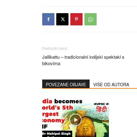
Prethodni tekst
Jallikattu – tradicionalni indijski spektakl s
bikovima
POVEZANE OBJAVE
VIŠE OD AUTORA