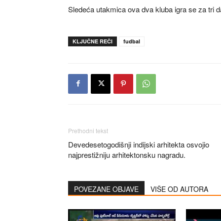
Sledeća utakmica ova dva kluba igra se za tri d
KLJUČNE REČI
fudbal
Prethodni tekst
Devedesetogodišnji indijski arhitekta osvojio
najprestižniju arhitektonsku nagradu.
POVEZANE OBJAVE
VIŠE OD AUTORA