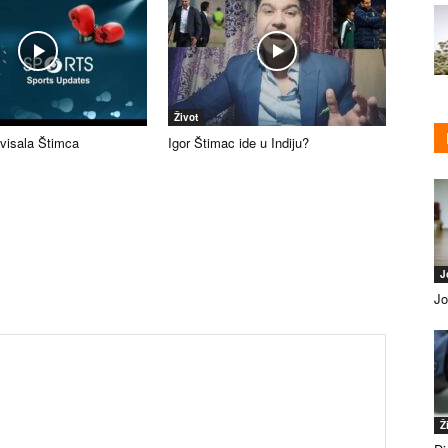
Život
ovisala Štimca
Igor Štimac ide u Indiju?
J
Jo
Ž