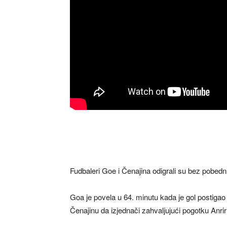
Fudbaleri Goe i Čenajina odigrali su bez pobedni
Goa je povela u 64. minutu kada je gol postig
Čenajinu da izjednači zahvaljujući pogotku Anri