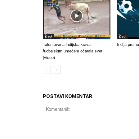
Život
Život
Talentovana indijska krava
Indija prom
fudbalskim umećem očarala svet!
(video)
POSTAVI KOMENTAR