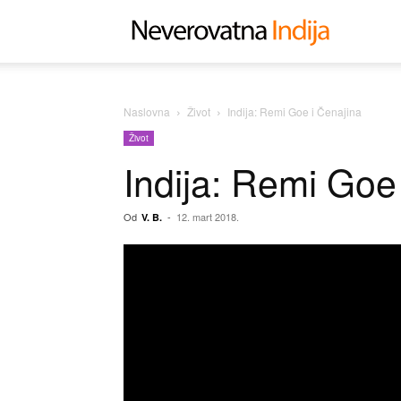
Neverovat
Indija
Naslovna
Život
Indija: Remi Goe i Čenajina
Život
Indija: Remi Goe
Od
-
12. mart 2018.
V. B.