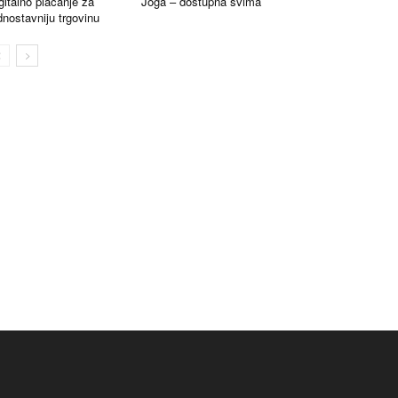
gitalno plaćanje za
Joga – dostupna svima
dnostavniju trgovinu