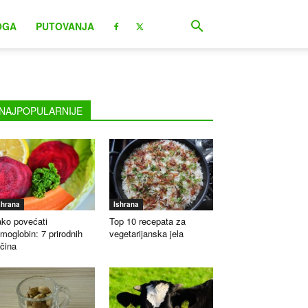
OGA
PUTOVANJA
NAJPOPULARNIJE
shrana
Ishrana
ko povećati
Top 10 recepata za
moglobin: 7 prirodnih
vegetarijanska jela
čina