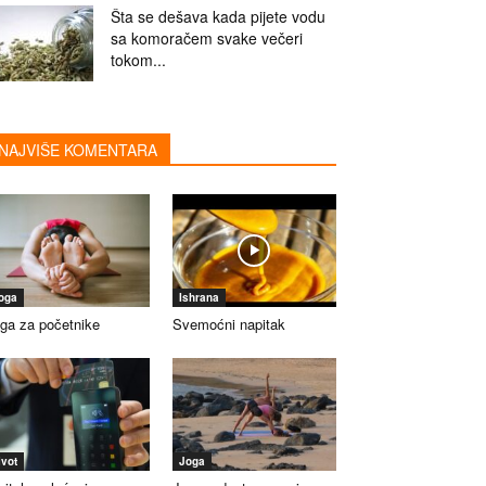
Šta se dešava kada pijete vodu
sa komoračem svake večeri
tokom...
NAJVIŠE KOMENTARA
oga
Ishrana
ga za početnike
Svemoćni napitak
ivot
Joga