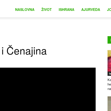
na
NASLOVNA
ŽIVOT
ISHRANA
AJURVEDA
J
 i Čenajina
I
Ka
he
na