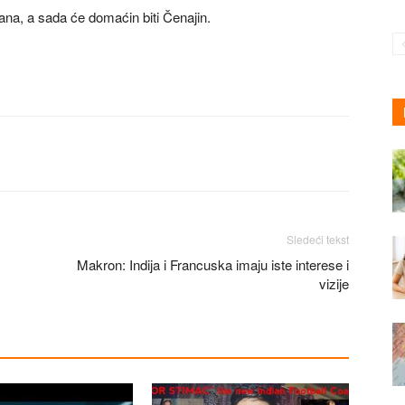
ana, a sada će domaćin biti Čenajin.
Sledeći tekst
Makron: Indija i Francuska imaju iste interese i
vizije