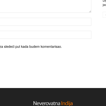
Di
je
za sledeći put kada budem komentarisao.