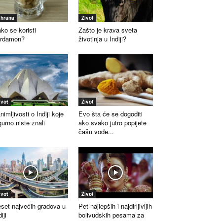
shrana
Život
ko se koristi
Zašto je krava sveta
ardamon?
životinja u Indiji?
ivot
Život
nimljivosti o Indiji koje
Evo šta će se dogoditi
gurno niste znali
ako svako jutro popijete
čašu vode...
ivot
Život
set najvećih gradova u
Pet najlepših i najdirljivijih
iji
bolivudskih pesama za