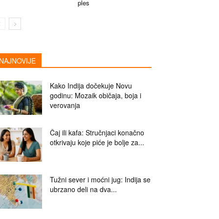
ples
NAJNOVIJE
Kako Indija dočekuje Novu
godinu: Mozaik običaja, boja i
verovanja
Čaj ili kafa: Stručnjaci konačno
otkrivaju koje piće je bolje za...
Tužni sever i moćni jug: Indija se
ubrzano deli na dva...