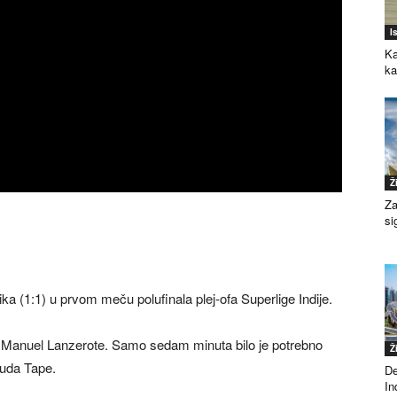
I
Ka
k
Ž
Za
si
ka (1:1) u prvom meču polufinala plej-ofa Superlige Indije.
ao Manuel Lanzerote. Samo sedam minuta bilo je potrebno
Ž
ruda Tape.
De
Ind