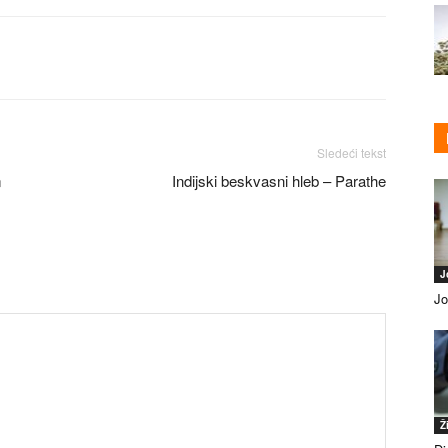
Sledeći tekst
m
Indijski beskvasni hleb – Parathe
J
Jo
Ž