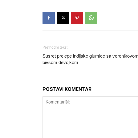
Prethodni tekst
Susret prelepe indijske glumice sa verenikovo
bivšom devojkom
POSTAVI KOMENTAR