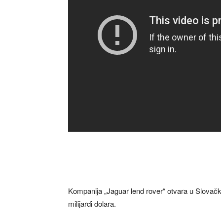
Kompanija „Jaguar lend rover“ otvara u Slovačk
milijardi dolara.