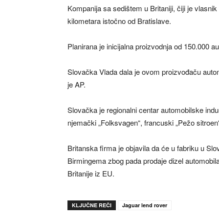
Kompanija sa sedištem u Britaniji, čiji je vlasnik
kilometara istočno od Bratislave.
Planirana je inicijalna proizvodnja od 150.000 a
Slovačka Vlada dala je ovom proizvođaču automo
je AP.
Slovačka je regionalni centar automobilske indus
njemački „Folksvagen“, francuski „Pežo sitroen“
Britanska firma je objavila da će u fabriku u Sl
Birmingema zbog pada prodaje dizel automobila,
Britanije iz EU.
KLJUČNE REČI
Jaguar lend rover