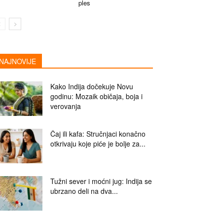
ples
NAJNOVIJE
Kako Indija dočekuje Novu
godinu: Mozaik običaja, boja i
verovanja
Čaj ili kafa: Stručnjaci konačno
otkrivaju koje piće je bolje za...
Tužni sever i moćni jug: Indija se
ubrzano deli na dva...