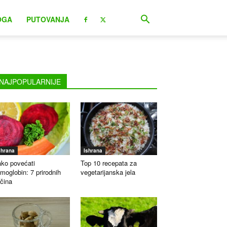
OGA
PUTOVANJA
NAJPOPULARNIJE
shrana
Ishrana
ko povećati
Top 10 recepata za
moglobin: 7 prirodnih
vegetarijanska jela
čina