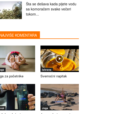
Šta se dešava kada pijete vodu
sa komoračem svake večeri
tokom...
NAJVIŠE KOMENTARA
oga
Ishrana
ga za početnike
Svemoćni napitak
ivot
Joga