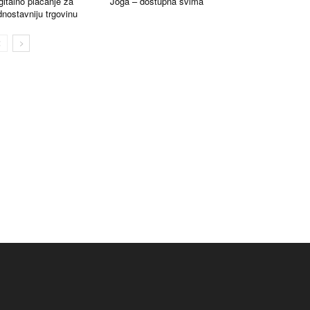
gitalno plaćanje za
Joga – dostupna svima
dnostavniju trgovinu