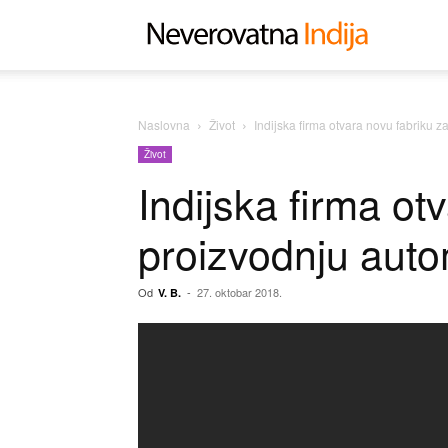
Neverovat
Indija
Naslovna
Život
Indijska firma otvara novu fabriku 
Život
Indijska firma ot
proizvodnju auto
Od
-
27. oktobar 2018.
V. B.