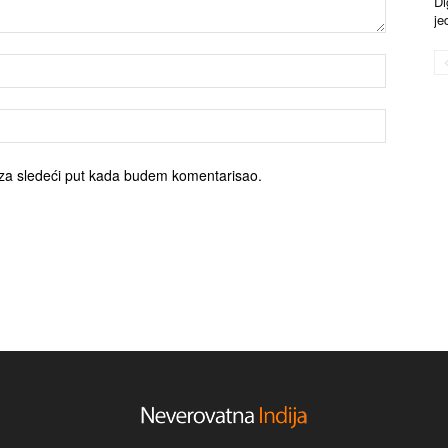
Di
je
za sledeći put kada budem komentarisao.