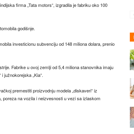
 indijska firma „Tata motors“, izgradila je fabriku oko 100
utomobila godišnje.
bila investicionu subvenciju od 148 miliona dolara, prenio
trije. Fabrike u ovoj zemlji od 5,4 miliona stanovnika imaju
 i južnokorejska „Kia“.
ovačkoj premestiti proizvodnju modela „diskaveri“ iz
 poreza na vozila i neizvesnosti u vezi sa izlaskom