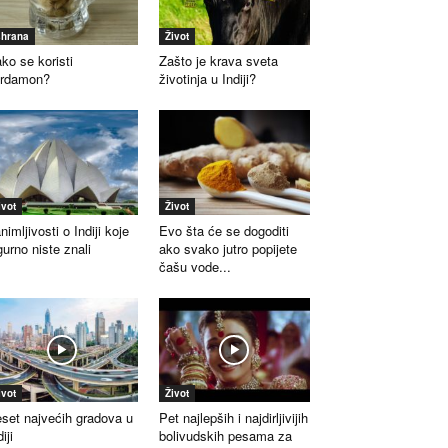
shrana
Život
ko se koristi
Zašto je krava sveta
ardamon?
životinja u Indiji?
ivot
Život
nimljivosti o Indiji koje
Evo šta će se dogoditi
gurno niste znali
ako svako jutro popijete
čašu vode...
ivot
Život
set najvećih gradova u
Pet najlepših i najdirljivijih
iji
bolivudskih pesama za