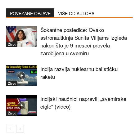
POVEZANE OBJAVE
VIŠE OD AUTORA
Šokantne posledice: Ovako
astronautkinja Sunita Vilijams izgleda
nakon što je 9 meseci provela
Život
zarobljena u svemiru
Indija razvija nuklearnu balističku
raketu
Život
Indijski naučnici napravili „svemirske
cigle“ (video)
Život