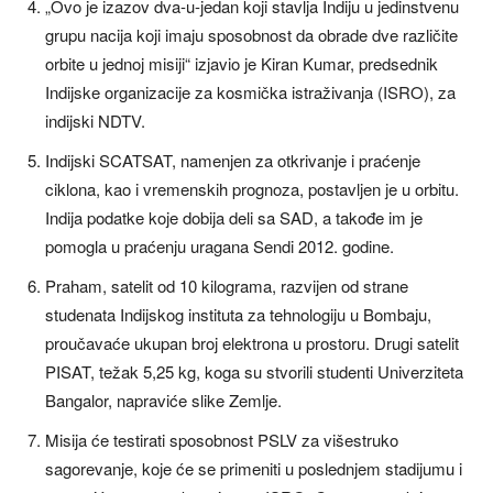
„Ovo je izazov dva-u-jedan koji stavlja Indiju u jedinstvenu
grupu nacija koji imaju sposobnost da obrade dve različite
orbite u jednoj misiji“ izjavio je Kiran Kumar, predsednik
Indijske organizacije za kosmička istraživanja (ISRO), za
indijski NDTV.
Indijski SCATSAT, namenjen za otkrivanje i praćenje
ciklona, kao i vremenskih prognoza, postavljen je u orbitu.
Indija podatke koje dobija deli sa SAD, a takođe im je
pomogla u praćenju uragana Sendi 2012. godine.
Praham, satelit od 10 kilograma, razvijen od strane
studenata Indijskog instituta za tehnologiju u Bombaju,
proučavaće ukupan broj elektrona u prostoru. Drugi satelit
PISAT, težak 5,25 kg, koga su stvorili studenti Univerziteta
Bangalor, napraviće slike Zemlje.
Misija će testirati sposobnost PSLV za višestruko
sagorevanje, koje će se primeniti u poslednjem stadijumu i