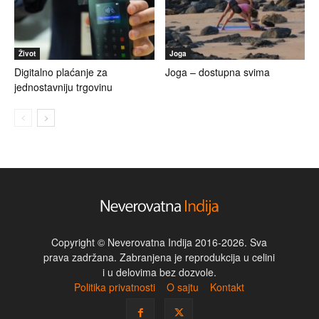
Život
Joga
Digitalno plaćanje za
Joga – dostupna svima
jednostavniju trgovinu
Copyright © Neverovatna Indija 2016-2026. Sva
prava zadržana. Zabranjena je reprodukcija u celini
i u delovima bez dozvole.
Politika privatnosti
O sajtu
Kontakt