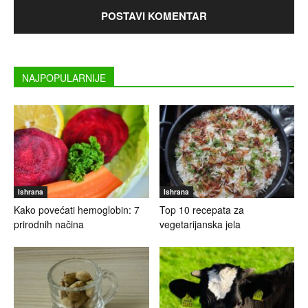
NAJPOPULARNIJE
Ishrana
Ishrana
Kako povećati hemoglobin: 7
Top 10 recepata za
prirodnih načina
vegetarijanska jela