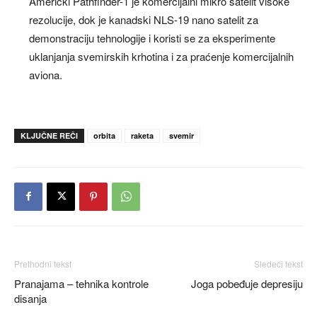
Američki Pathfinder-1 je komercijalni mikro satelit visoke
rezolucije, dok je kanadski NLS-19 nano satelit za
demonstraciju tehnologije i koristi se za eksperimente
uklanjanja svemirskih krhotina i za praćenje komercijalnih
aviona.
KLJUČNE REČI
orbita
raketa
svemir
Prethodni tekst
Sledeći tekst
Pranajama – tehnika kontrole
Joga pobeđuje depresiju
disanja