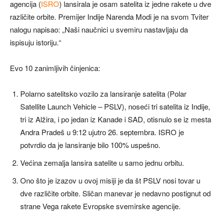
agencija (
ISRO
) lansirala je osam satelita iz jedne rakete u dve
različite orbite. Premijer Indije Narenda Modi je na svom Tviter
nalogu napisao: „Naši naučnici u svemiru nastavljaju da
ispisuju istoriju.“
Evo 10 zanimljivih činjenica:
Polarno satelitsko vozilo za lansiranje satelita (Polar
Satellite Launch Vehicle – PSLV), noseći tri satelita iz Indije,
tri iz Alžira, i po jedan iz Kanade i SAD, otisnulo se iz mesta
Andra Pradeš u 9:12 ujutro 26. septembra. ISRO je
potvrdio da je lansiranje bilo 100% uspešno.
Većina zemalja lansira satelite u samo jednu orbitu.
Ono što je izazov u ovoj misiji je da št PSLV nosi tovar u
dve različite orbite. Sličan manevar je nedavno postignut od
strane Vega rakete Evropske svemirske agencije.