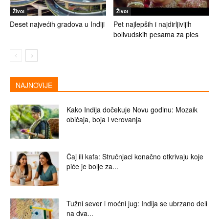
Život
Život
Deset najvećih gradova u Indiji
Pet najlepših i najdirljivijih
bolivudskih pesama za ples
NAJNOVIJE
Kako Indija dočekuje Novu godinu: Mozaik
običaja, boja i verovanja
Čaj ili kafa: Stručnjaci konačno otkrivaju koje
piće je bolje za...
Tužni sever i moćni jug: Indija se ubrzano deli
na dva...