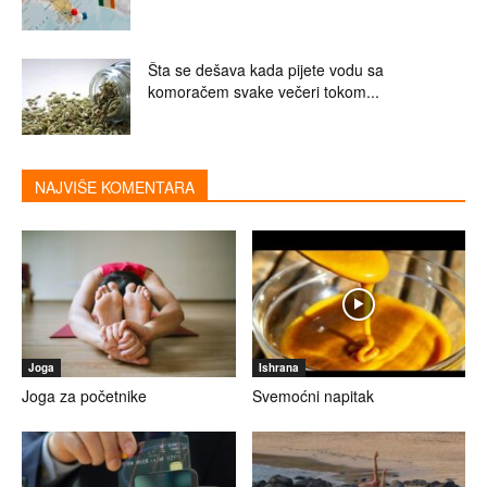
Šta se dešava kada pijete vodu sa
komoračem svake večeri tokom...
NAJVIŠE KOMENTARA
Joga
Ishrana
Joga za početnike
Svemoćni napitak