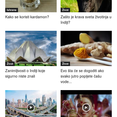
Ishrana
Život
Kako se koristi kardamon?
Zašto je krava sveta životinja u
Indiji?
Život
Život
Zanimljivosti o Indiji koje
Evo šta će se dogoditi ako
sigurno niste znali
svako jutro popijete čašu
vode...