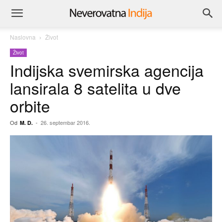
Naslovna
Život
Život
Indijska svemirska agencija
lansirala 8 satelita u dve
orbite
Od
-
26. septembar 2016.
M. D.