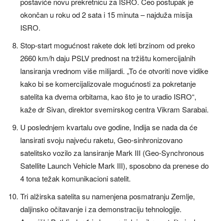
postaviće novu prekretnicu za ISRO. Ceo postupak je
okončan u roku od 2 sata i 15 minuta – najduža misija
ISRO.
Stop-start mogućnost rakete dok leti brzinom od preko
2660 km/h daju PSLV prednost na tržištu komercijalnih
lansiranja vrednom više milijardi. „To će otvoriti nove vidike
kako bi se komercijalizovale mogućnosti za pokretanje
satelita ka dvema orbitama, kao što je to uradio ISRO“,
kaže dr Sivan, direktor svemirskog centra Vikram Sarabai.
U poslednjem kvartalu ove godine, Indija se nada da će
lansirati svoju najveću raketu, Geo-sinhronizovano
satelitsko vozilo za lansiranje Mark III (Geo-Synchronous
Satellite Launch Vehicle Mark III), sposobno da prenese do
4 tona težak komunikacioni satelit.
Tri alžirska satelita su namenjena posmatranju Zemlje,
daljinsko očitavanje i za demonstraciju tehnologije.