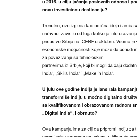
u 2016. u cilju jačanja poslovnih odnosa i p
novu investicionu destinaciju?
Trenutno, ovo izgleda kao odlična ideja i ambasa
naravno, zavisilo od toga koliko je interesovanj
prisustvo Srbije na ICEBF u oktobru. Veoma je v
ekonomske mogućnosti koje može da ponudi indi
za povezivanje sa tehnološkim
partnerima iz Srbije, koji bi mogli da daju doda
India“, „Skills India“ i „Make in India“.
U julu ove godine Indija je lansirala kampanju
transformiše Indiju u moćno digitalno društv
sa kvalifikovanom i obrazovanom radnom s
„Digital India“, i obrnuto?
Ova kampanja ima za cilj da pripremi Indiju za 
upravljanje usmereno na usluge, u čijem će središ