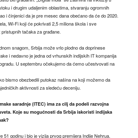
toku i drugim udaljenim oblastima, stvaranju ogromnih
o i činjenici da je pre mesec dana obećano da će do 2020.
ela, Wi-Fi koji će pokrivati 2,5 miliona škola i sve
net pristupnih tačaka za građane.
radnom snagom, Srbija može vrlo plodno da doprinese
rake i nedavno je jedna od vrhunskih indijskih IT kompanija
Beogradu. U septembru očekujemo da ćemo učestvovati na
kako bismo obezbedili putokaz našina na koji možemo da
jedničkih aktivnosti za sledeću deceniju.
omske saradnje (ITEC) ima za cilj da podeli razvojna
sveta. Koje su mogućnosti da Srbija iskoristi indijska
inak?
e 51 godinu i bio je vizija prvog premijera Indije Nehrua.