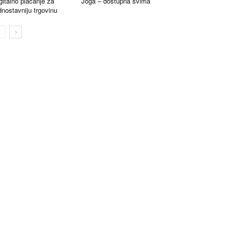
gitalno plaćanje za
Joga – dostupna svima
dnostavniju trgovinu