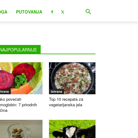
OGA
PUTOVANJA
NAJPOPULARNIJE
shrana
Ishrana
ko povećati
Top 10 recepata za
moglobin: 7 prirodnih
vegetarijanska jela
čina