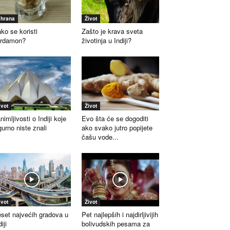
shrana
Život
ko se koristi
Zašto je krava sveta
ardamon?
životinja u Indiji?
ivot
Život
nimljivosti o Indiji koje
Evo šta će se dogoditi
gurno niste znali
ako svako jutro popijete
čašu vode...
ivot
Život
set najvećih gradova u
Pet najlepših i najdirljivijih
iji
bolivudskih pesama za