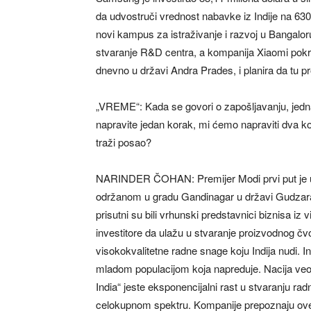
da udvostruči vrednost nabavke iz Indije na 630
novi kampus za istraživanje i razvoj u Bangalo
stvaranje R&D centra, a kompanija Xiaomi pokr
dnevno u državi Andra Prades, i planira da tu p
„VREME“: Kada se govori o zapošljavanju, jedna
napravite jedan korak, mi ćemo napraviti dva ko
traži posao?
NARINDER ČOHAN: Premijer Modi prvi put je up
održanom u gradu Gandinagar u državi Gudzarat
prisutni su bili vrhunski predstavnici biznisa iz
investitore da ulažu u stvaranje proizvodnog čvo
visokokvalitetne radne snage koju Indija nudi. I
mladom populacijom koja napreduje. Nacija veo
India“ jeste eksponencijalni rast u stvaranju ra
celokupnom spektru. Kompanije prepoznaju ove 