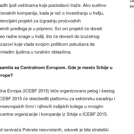
Di
dih ljudi veštinama koje poslodavci traže. Ako sudimo
je
ionalnih kompanija, kada je reč o investiranju u Indiju,
encijalni projekti za izgradnju proizvodnih
nih predloga je u pripremi. Svi ovi projekti će doneti
o radne snage u Indiji, što će dovesti do izuzetnog
izazovi koje vlada svojom politikom pokušava da
 mladim ljudima u ruralnim oblastima.
g samita sa Centralnom Evropom. Gde je mesto Srbije u
vrope?
alna Evropa (ICEBF 2015) biće organizovano petog i šestog
. ICEBF 2015 će obezbediti platformu za sektorsku saradnju i
evropskih firmi i njihovih indijskih kolega u mnogim
evantne organizacije i kompanije iz Srbije o ICEBF 2015,
d osnivača Pokreta nesvrstanih, oduvek je bila strateški