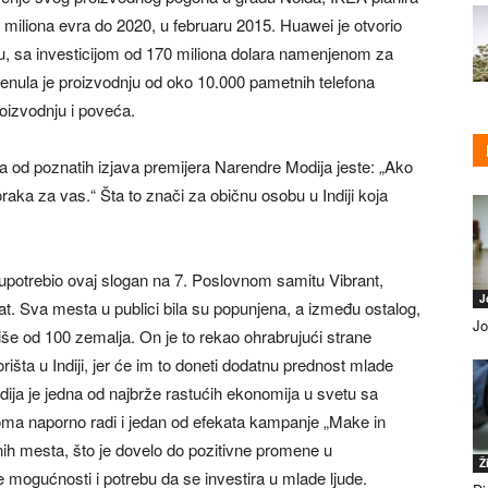
 miliona evra do 2020, u februaru 2015. Huawei je otvorio
ru, sa investicijom od 170 miliona dolara namenjenom za
enula je proizvodnju od oko 10.000 pametnih telefona
roizvodnju i poveća.
 od poznatih izjava premijera Narendre Modija jeste: „Ako
raka za vas.“ Šta to znači za običnu osobu u Indiji koja
otrebio ovaj slogan na 7. Poslovnom samitu Vibrant,
J
. Sva mesta u publici bila su popunjena, a između ostalog,
Jo
 više od 100 zemalja. On je to rekao ohrabrujući strane
rišta u Indiji, jer će im to doneti dodatnu prednost mlade
ndija je jedna od najbrže rastućih ekonomija u svetu sa
ma naporno radi i jedan od efekata kampanje „Make in
dnih mesta, što je dovelo do pozitivne promene u
Ž
mogućnosti i potrebu da se investira u mlade ljude.