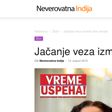
Neverovat
Indija
Naslovna
Život
Jačanje veza između dve zemlje
Život
Jačanje veza iz
Od
-
13. avgust 2015.
Neverovatna Indija