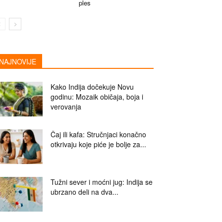
ples
NAJNOVIJE
Kako Indija dočekuje Novu
godinu: Mozaik običaja, boja i
verovanja
Čaj ili kafa: Stručnjaci konačno
otkrivaju koje piće je bolje za...
Tužni sever i moćni jug: Indija se
ubrzano deli na dva...