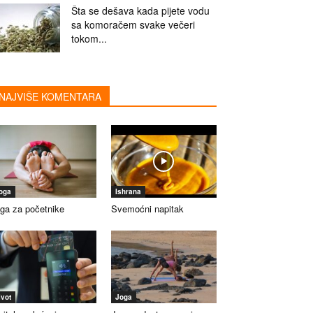
Šta se dešava kada pijete vodu
sa komoračem svake večeri
tokom...
NAJVIŠE KOMENTARA
oga
Ishrana
ga za početnike
Svemoćni napitak
ivot
Joga