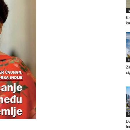
I
Ka
k
Ž
Za
si
Ž
De
Ind