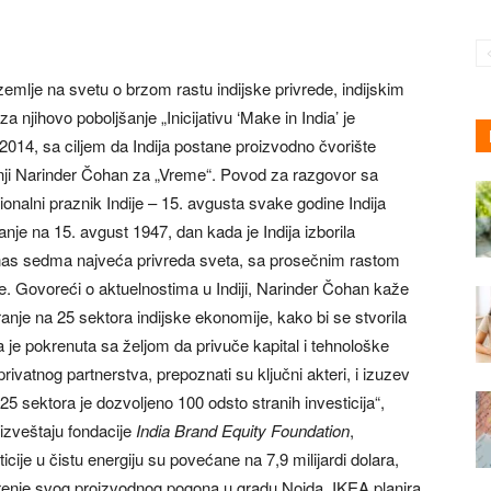
mlje na svetu o brzom rastu indijske privrede, indijskim
jihovo poboljšanje „Inicijativu ‘Make in India’ je
14, sa ciljem da Indija postane proizvodno čvorište
anji Narinder Čohan za „Vreme“. Povod za razgovor sa
nalni praznik Indije – 15. avgusta svake godine Indija
je na 15. avgust 1947, dan kada je Indija izborila
danas sedma najveća privreda sveta, sa prosečnim rastom
. Govoreći o aktuelnostima u Indiji, Narinder Čohan kaže
ranje na 25 sektora indijske ekonomije, kako bi se stvorila
va je pokrenuta sa željom da privuče kapital i tehnološke
rivatnog partnerstva, prepoznati su ključni akteri, i izuzev
5 sektora je dozvoljeno 100 odsto stranih investicija“,
zveštaju fondacije
India Brand Equity Foundation
,
ticije u čistu energiju su povećane na 7,9 milijardi dolara,
irenje svog proizvodnog pogona u gradu Noida, IKEA planira