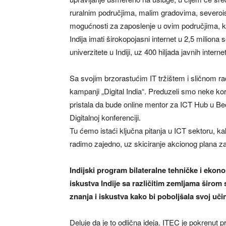
ruralnim područjima, malim gradovima, severois
mogućnosti za zaposlenje u ovim područjima, ka
Indija imati širokopojasni internet u 2,5 miliona s
univerzitete u Indiji, uz 400 hiljada javnih inter
Sa svojim brzorastućim IT tržištem i sličnom 
kampanji „Digital India“. Preduzeli smo neke ko
pristala da bude online mentor za ICT Hub u 
Digitalnoj konferenciji.
Tu ćemo istaći ključna pitanja u ICT sektoru, 
radimo zajedno, uz skiciranje akcionog plana za
Indijski program bilateralne tehničke i ekon
iskustva Indije sa različitim zemljama širom 
znanja i iskustva kako bi poboljšala svoj uč
Deluje da je to odlična ideja. ITEC je pokrenut pr