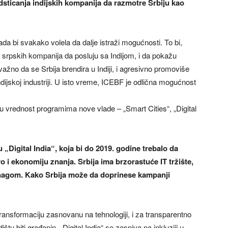
odsticanja indijskih kompanija da razmotre Srbiju kao
da bi svakako volela da dalje istraži mogućnosti. To bi,
e srpskih kompanija da posluju sa Indijom, i da pokažu
ažno da se Srbija brendira u Indiji, i agresivno promoviše
jskoj industriji. U isto vreme, ICEBF je odlična mogućnost
tnu vrednost programima nove vlade – „Smart Cities“, „Digital
 „Digital India“, koja bi do 2019. godine trebalo da
o i ekonomiju znanja. Srbija ima brzorastuće IT tržište,
nagom. Kako Srbija može da doprinese kampanji
transformaciju zasnovanu na tehnologiji, i za transparentno
tu biti građanin. „Digital India“ se zasniva na inkluziji u