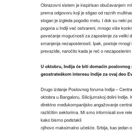
Obrazovni sistem je inspirisan obučavanjem mla
prema odgovoru koji je stigao od raznih multinac
slogan je izgleda pogodio metu. I dok su neki pot
pogona u Indiji već ostvareni, mnogo više konkret
povećanje mogućnosti za zaposlenje za veliki de
smanjenja nezaposlenosti. Ipak, postoje mnogi 
prevaziđe, naročito kada je reč o nezaposlenim
U oktobru, Indija će biti domaćin poslovno
geostrateškom interesu Indije za ovaj deo E
Drugo izdanje Poslovnog foruma Indija – Centr
oktobra u Bangaloru, Silicijumskoj dolini Indije
direktno međukompanijsko angažovanje centralno
različitim sektorima. Mi smo informisali sve rel
kako bismo podstakli
njihovo maksimalno učešće. Srbija, kao jedan o