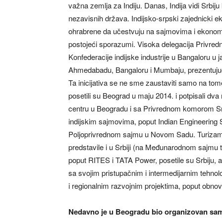
važna zemlja za Indiju. Danas, Indija vidi Srbiju
nezavisnih država. Indijsko-srpski zajednicki e
ohrabrene da učestvuju na sajmovima i ekonom
postojeći sporazumi. Visoka delegacija Privred
Konfederacije indijske industrije u Bangaloru u j
Ahmedabadu, Bangaloru i Mumbaju, prezentujući in
Ta inicijativa se ne sme zaustaviti samo na to
posetili su Beograd u maju 2014. i potpisali
centru u Beogradu i sa Privrednom komorom Srb
indijskim sajmovima, poput Indian Engineering 
Poljoprivrednom sajmu u Novom Sadu. Turizam 
predstavile i u Srbiji (na Međunarodnom sajmu t
poput RITES i TATA Power, posetile su Srbiju, a i 
sa svojim pristupačnim i intermedijarnim tehnol
i regionalnim razvojnim projektima, poput obnovlj
Nedavno je u Beogradu bio organizovan samit 