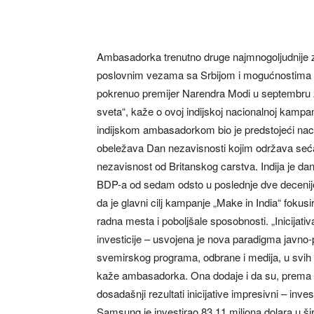
Ambasadorka trenutno druge najmnogoljudnije ze
poslovnim vezama sa Srbijom i mogućnostima za n
pokrenuo premijer Narendra Modi u septembru 20
sveta“, kaže o ovoj indijskoj nacionalnoj kamp
indijskom ambasadorkom bio je predstojeći nacio
obeležava Dan nezavisnosti kojim održava sećan
nezavisnost od Britanskog carstva. Indija je 
BDP-a od sedam odsto u poslednje dve decenije
da je glavni cilj kampanje „Make in India“ fokusi
radna mesta i poboljšale sposobnosti. „Inicijati
investicije – usvojena je nova paradigma javno-p
svemirskog programa, odbrane i medija, u svih 2
kaže ambasadorka. Ona dodaje i da su, prema i
dosadašnji rezultati inicijative impresivni – inves
Samsung je investirao 83,11 miliona dolara u š