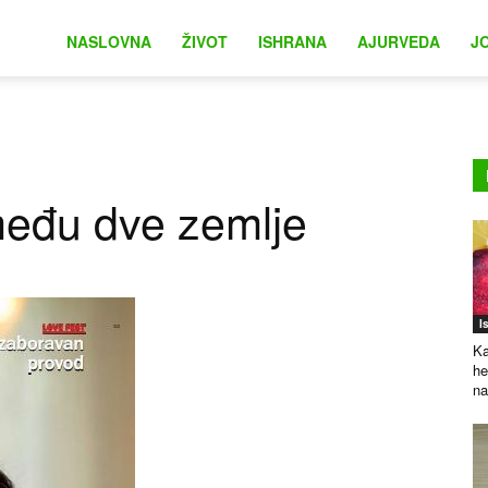
na
NASLOVNA
ŽIVOT
ISHRANA
AJURVEDA
J
među dve zemlje
I
Ka
he
na