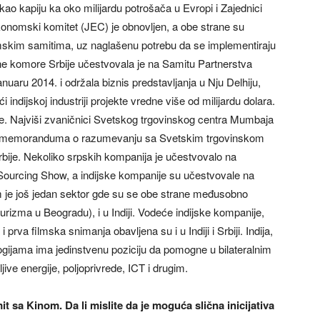
 kao kapiju ka oko milijardu potrošača u Evropi i Zajednici
konomski komitet (JEC) je obnovljen, a obe strane su
skim samitima, uz naglašenu potrebu da se implementiraju
ne komore Srbije učestvovala je na Samitu Partnerstva
anuaru 2014. i održala biznis predstavljanja u Nju Delhiju,
dijskoj industriji projekte vredne više od milijardu dolara.
me. Najviši zvaničnici Svetskog trgovinskog centra Mumbaja
 dva memoranduma o razumevanju sa Svetskim trgovinskom
ije. Nekoliko srpskih kompanija je učestvovalo na
Sourcing Show, a indijske kompanije su učestvovale na
je još jedan sektor gde su se obe strane međusobno
urizma u Beogradu), i u Indiji. Vodeće indijske kompanije,
prva filmska snimanja obavljena su i u Indiji i Srbiji. Indija,
ogijama ima jedinstvenu poziciju da pomogne u bilateralnim
ive energije, poljoprivrede, ICT i drugim.
sa Kinom. Da li mislite da je moguća slična inicijativa