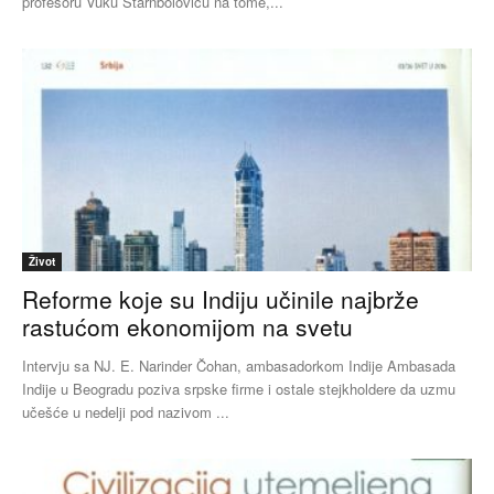
profesoru Vuku Starnboloviću na tome,...
Život
Reforme koje su Indiju učinile najbrže
rastućom ekonomijom na svetu
Intervju sa NJ. E. Narinder Čohan, ambasadorkom Indije Ambasada
Indije u Beogradu poziva srpske firme i ostale stejkholdere da uzmu
učešće u nedelji pod nazivom ...