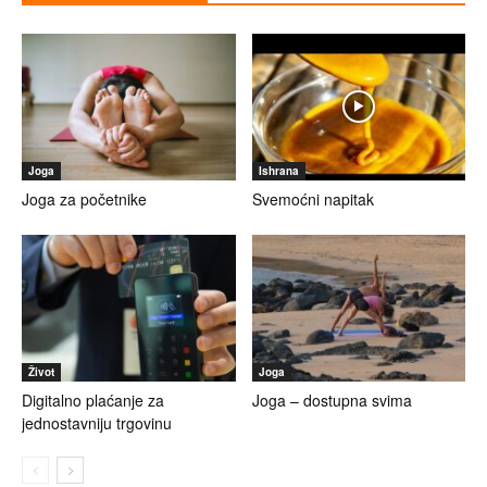
Joga
Ishrana
Joga za početnike
Svemoćni napitak
Život
Joga
Digitalno plaćanje za
Joga – dostupna svima
jednostavniju trgovinu