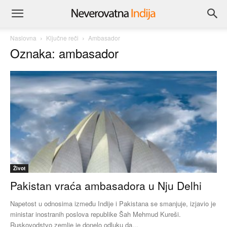
Naslovna
Ključne reči
Ambasador
Oznaka: ambasador
Život
Pakistan vraća ambasadora u Nju Delhi
Napetost u odnosima između Indije i Pakistana se smanjuje, izjavio je
ministar inostranih poslova republike Šah Mehmud Kureši.
Ruskovodstvo zemlje je donelo odluku da...