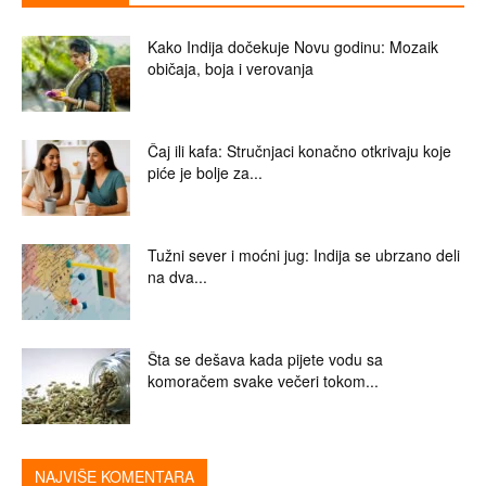
Kako Indija dočekuje Novu godinu: Mozaik
običaja, boja i verovanja
Čaj ili kafa: Stručnjaci konačno otkrivaju koje
piće je bolje za...
Tužni sever i moćni jug: Indija se ubrzano deli
na dva...
Šta se dešava kada pijete vodu sa
komoračem svake večeri tokom...
NAJVIŠE KOMENTARA