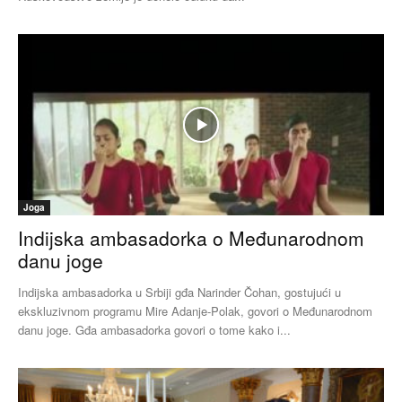
Joga
Indijska ambasadorka o Međunarodnom
danu joge
Indijska ambasadorka u Srbiji gđa Narinder Čohan, gostujući u
ekskluzivnom programu Mire Adanje-Polak, govori o Međunarodnom
danu joge. Gđa ambasadorka govori o tome kako i...