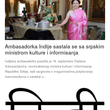
Život
Ambasadorka Indije sastala se sa srpskim
ministrom kulture i informisanja
Indijska ambasadorka posetila je 19. septembra Vladana
Vukosavljevića, novoizabranog ministra kulture i informisanja
Republike Srbije, radi razgovora o mogućnostima potpisivanja
memoranduma o saradnji u...