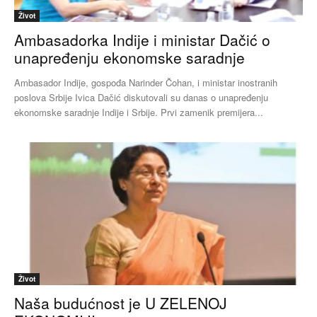
Život
Ambasadorka Indije i ministar Dačić o
unapređenju ekonomske saradnje
Ambasador Indije, gospođa Narinder Čohan, i ministar inostranih
poslova Srbije Ivica Dačić diskutovali su danas o unapređenju
ekonomske saradnje Indije i Srbije. Prvi zamenik premijera...
Život
Naša budućnost je U ZELENOJ