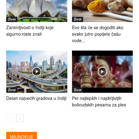
Život
Život
Zanimljivosti o Indiji koje
Evo šta će se dogoditi ako
sigurno niste znali
svako jutro popijete čašu
vode...
Život
Život
Deset najvećih gradova u Indiji
Pet najlepših i najdirljivijih
bolivudskih pesama za ples
NAJNOVIJE