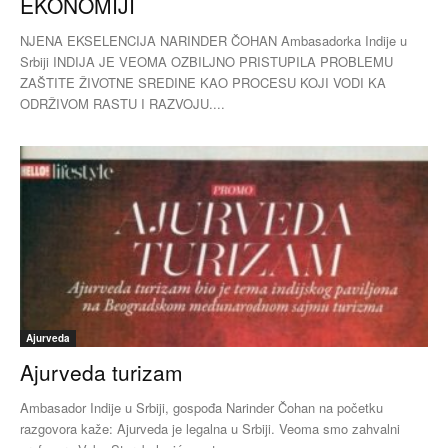
EKONOMIJI
NJENA EKSELENCIJA NARINDER ČOHAN Ambasadorka Indije u
Srbiji INDIJA JE VEOMA OZBILJNO PRISTUPILA PROBLEMU
ZAŠTITE ŽIVOTNE SREDINE KAO PROCESU KOJI VODI KA
ODRŽIVOM RASTU I RAZVOJU....
Ajurveda
Ajurveda turizam
Ambasador Indije u Srbiji, gospođa Narinder Čohan na početku
razgovora kaže: Ajurveda je legalna u Srbiji. Veoma smo zahvalni