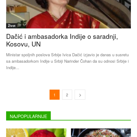
Život
Dačić i ambasadorka Indije o saradnji,
Kosovu, UN
Ministar spoljnih poslova Srbije Ivica Dačić izjavio je danas u susretu
sa ambasadorkom Indije u Srbiji Narinder Čohan da su odnosi Srbije i
Indije...
1
2
NAJPOPULARNIJE