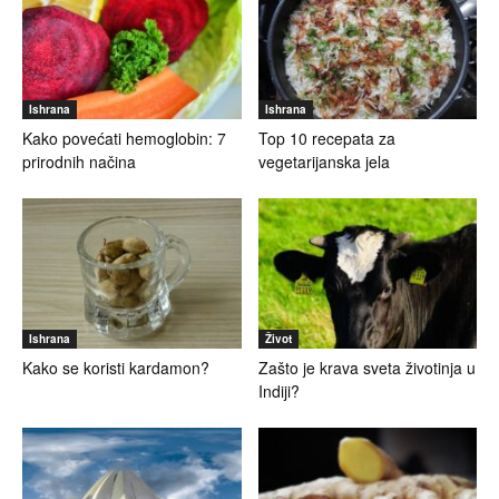
Ishrana
Ishrana
Kako povećati hemoglobin: 7
Top 10 recepata za
prirodnih načina
vegetarijanska jela
Ishrana
Život
Kako se koristi kardamon?
Zašto je krava sveta životinja u
Indiji?