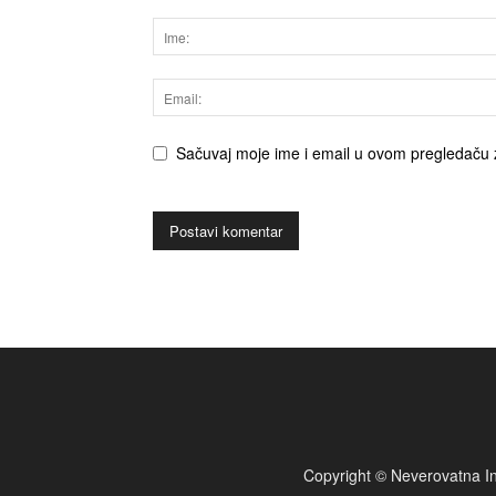
Sačuvaj moje ime i email u ovom pregledaču 
Copyright © Neverovatna In