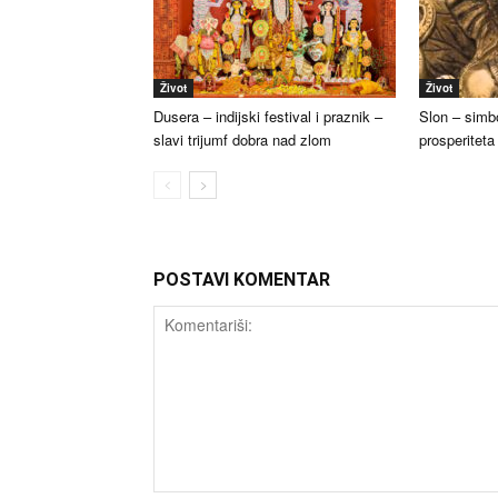
Život
Život
Dusera – indijski festival i praznik –
Slon – simbo
slavi trijumf dobra nad zlom
prosperiteta
POSTAVI KOMENTAR