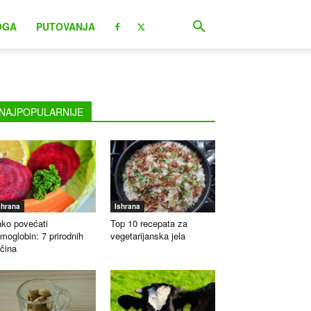
OGA
PUTOVANJA
NAJPOPULARNIJE
shrana
Ishrana
ko povećati
Top 10 recepata za
moglobin: 7 prirodnih
vegetarijanska jela
čina