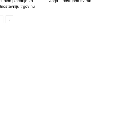
gitalno plaćanje za
Joga – dostupna svima
dnostavniju trgovinu