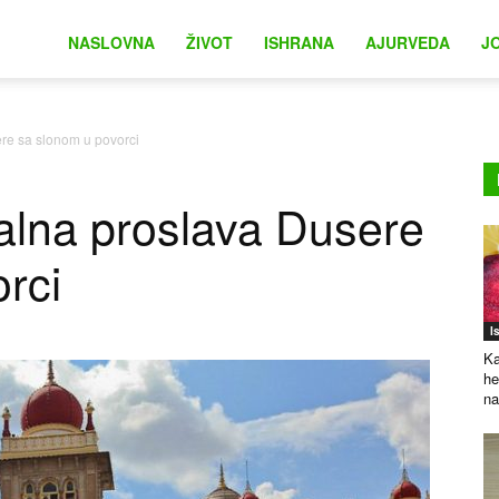
na
NASLOVNA
ŽIVOT
ISHRANA
AJURVEDA
J
ere sa slonom u povorci
nalna proslava Dusere
rci
I
Ka
he
na