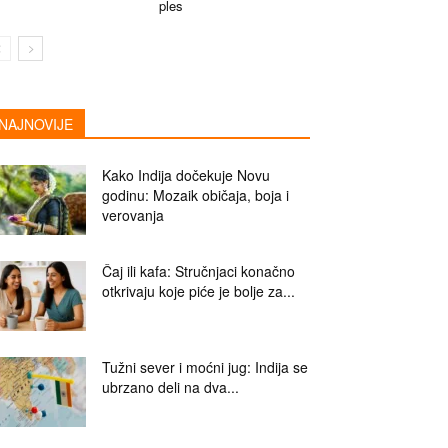
ples
NAJNOVIJE
Kako Indija dočekuje Novu
godinu: Mozaik običaja, boja i
verovanja
Čaj ili kafa: Stručnjaci konačno
otkrivaju koje piće je bolje za...
Tužni sever i moćni jug: Indija se
ubrzano deli na dva...