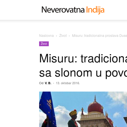
Neverovat
Indija
Naslovna
Život
Misuru: tradicionalna proslava Dus
Život
Misuru: tradicio
sa slonom u povo
Od
-
13. oktobar 2016.
V. B.