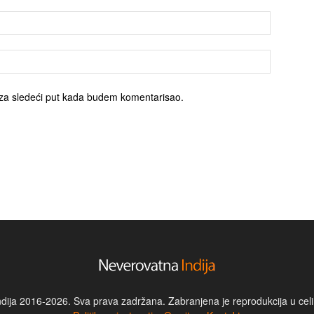
za sledeći put kada budem komentarisao.
dija 2016-2026. Sva prava zadržana. Zabranjena je reprodukcija u celin