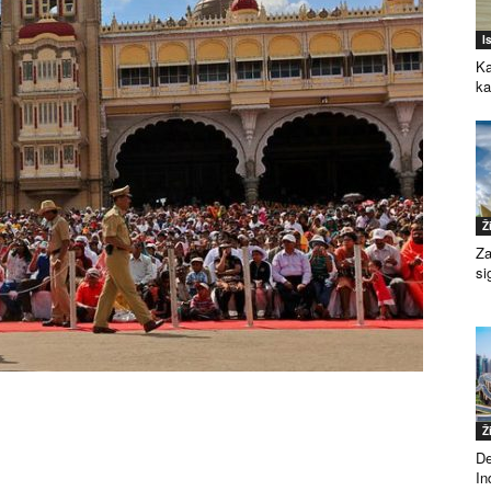
I
Ka
k
Ž
Za
si
Ž
De
Ind