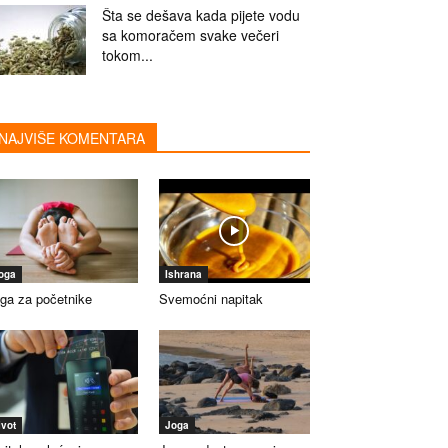
Šta se dešava kada pijete vodu
sa komoračem svake večeri
tokom...
NAJVIŠE KOMENTARA
oga
Ishrana
ga za početnike
Svemoćni napitak
ivot
Joga