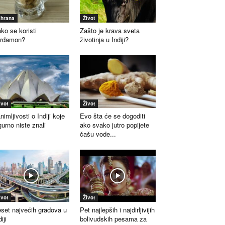
shrana
Život
ko se koristi
Zašto je krava sveta
ardamon?
životinja u Indiji?
ivot
Život
nimljivosti o Indiji koje
Evo šta će se dogoditi
gurno niste znali
ako svako jutro popijete
čašu vode...
ivot
Život
set najvećih gradova u
Pet najlepših i najdirljivijih
iji
bolivudskih pesama za