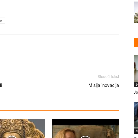
on
Sledeći tekst
i
Misija inovacija
J
Jo
Ž