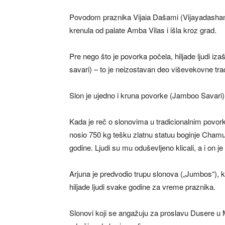
Povodom praznika Vijaia Dašami (Vijayadashami),
krenula od palate Amba Vilas i išla kroz grad.
Pre nego što je povorka počela, hiljade ljudi iz
savari) – to je neizostavan deo viševekovne trad
Slon je ujedno i kruna povorke (Jamboo Savari)
Kada je reč o slonovima u tradicionalnim povor
nosio 750 kg tešku zlatnu statuu boginje Cham
godine. Ljudi su mu oduševljeno klicali, a i on je
Arjuna je predvodio trupu slonova („Jumbos“), ko
hiljade ljudi svake godine za vreme praznika.
Slonovi koji se angažuju za proslavu Dusere u