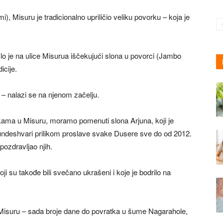
 Misuru je tradicionalno upriličio veliku povorku – koja je
ašlo je na ulice Misurua iščekujući slona u povorci (Jambo
icije.
 – nalazi se na njenom začelju.
kama u Misuru, moramo pomenuti slona Arjuna, koji je
undeshvari prilikom proslave svake Dusere sve do od 2012.
 pozdravljao njih.
ji su takođe bili svečano ukrašeni i koje je bodrilo na
 Misuru – sada broje dane do povratka u šume Nagarahole,