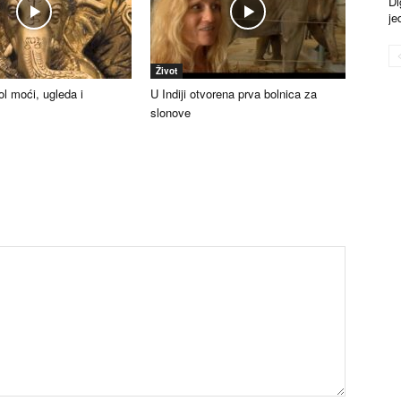
Di
je
Život
l moći, ugleda i
U Indiji otvorena prva bolnica za
slonove