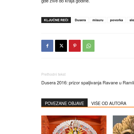
gde žive do kraja godine.
KLJUČNE REČI
Dusera
misuru
povorka
sl
Prethodni tekst
Dusera 2016: prizor spaljivanja Ravane u Ramlil
POVEZANE OBJAVE
VIŠE OD AUTORA