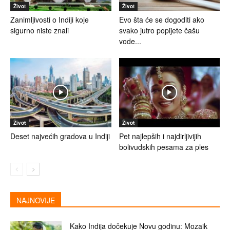
Život
Život
Zanimljivosti o Indiji koje
Evo šta će se dogoditi ako
sigurno niste znali
svako jutro popijete čašu
vode...
Život
Život
Deset najvećih gradova u Indiji
Pet najlepših i najdirljivijih
bolivudskih pesama za ples
NAJNOVIJE
Kako Indija dočekuje Novu godinu: Mozaik