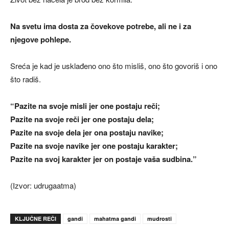
Na svetu ima dosta za čovekove potrebe, ali ne i za
njegove pohlepe.
Sreća je kad je usklađeno ono što misliš, ono što govoriš i ono
što radiš.
“Pazite na svoje misli jer one postaju reči;
Pazite na svoje reči jer one postaju dela;
Pazite na svoje dela jer ona postaju navike;
Pazite na svoje navike jer one postaju karakter;
Pazite na svoj karakter jer on postaje vaša sudbina.”
(Izvor: udrugaatma)
KLJUČNE REČI
gandi
mahatma gandi
mudrosti