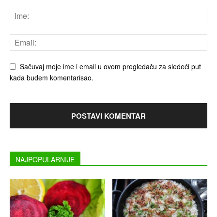
Sačuvaj moje ime i email u ovom pregledaču za sledeći put
kada budem komentarisao.
NAJPOPULARNIJE