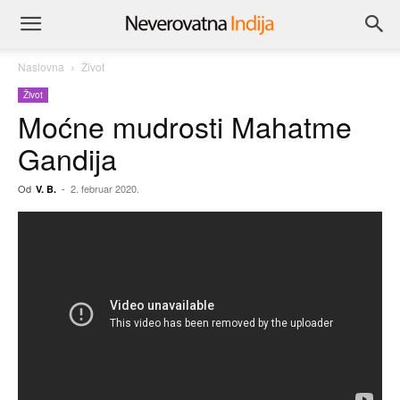
Naslovna
Život
Život
Moćne mudrosti Mahatme
Gandija
Od
-
2. februar 2020.
V. B.