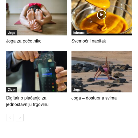
Joga
Ishrana
Joga za početnike
Svemoćni napitak
Život
Joga
Digitalno plaćanje za
Joga – dostupna svima
jednostavniju trgovinu