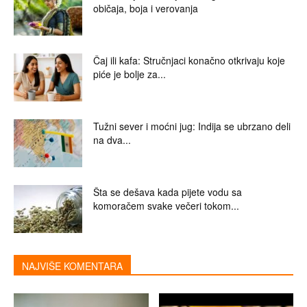
običaja, boja i verovanja
Čaj ili kafa: Stručnjaci konačno otkrivaju koje
piće je bolje za...
Tužni sever i moćni jug: Indija se ubrzano deli
na dva...
Šta se dešava kada pijete vodu sa
komoračem svake večeri tokom...
NAJVIŠE KOMENTARA