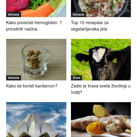
Ishrana
Ishrana
Kako povećati hemoglobin: 7
Top 10 recepata za
prirodnih načina
vegetarijanska jela
Ishrana
Život
Kako se koristi kardamon?
Zašto je krava sveta životinja u
Indiji?