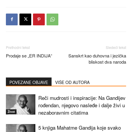
Prethodni tekst
Sledeći tekst
Prodaje se „ER INDIJA“
Sanskrt kao duhovna i jezička
bliskost dva naroda
POVEZANE OBJAVE
VIŠE OD AUTORA
Reči mudrosti i inspiracije: Na Gandijev
rođendan, njegovo nasleđe i dalje živi u
nezaboravnim citatima
Život
5 knjiga Mahatme Gandija koje svako