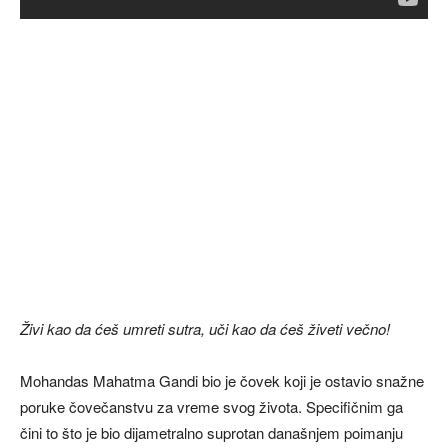
Živi kao da ćeš umreti sutra, uči kao da ćeš živeti večno!
Mohandas Mahatma Gandi bio je čovek koji je ostavio snažne
poruke čovečanstvu za vreme svog života. Specifičnim ga
čini to što je bio dijametralno suprotan današnjem poimanju