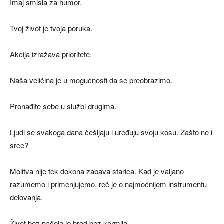
Imaj smisla za humor.
Tvoj život je tvoja poruka.
Akcija izražava prioritete.
Naša veličina je u mogućnosti da se preobrazimo.
Pronađite sebe u službi drugima.
Ljudi se svakoga dana češljaju i uređuju svoju kosu. Zašto ne i
srce?
Molitva nije tek dokona zabava starica. Kad je valjano
razumemo i primenjujemo, reč je o najmoćnijem instrumentu
delovanja.
Život bez načela je brod bez kormila.