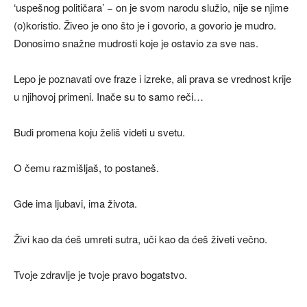
‘uspešnog političara’ − on je svom narodu služio, nije se njime
(o)koristio. Živeo je ono što je i govorio, a govorio je mudro.
Donosimo snažne mudrosti koje je ostavio za sve nas.
Lepo je poznavati ove fraze i izreke, ali prava se vrednost krije
u njihovoj primeni. Inače su to samo reči…
Budi promena koju želiš videti u svetu.
O čemu razmišljaš, to postaneš.
Gde ima ljubavi, ima života.
Živi kao da ćeš umreti sutra, uči kao da ćeš živeti večno.
Tvoje zdravlje je tvoje pravo bogatstvo.