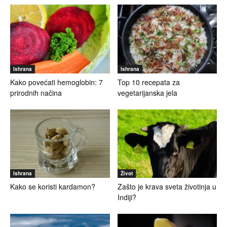
Ishrana
Ishrana
Kako povećati hemoglobin: 7
Top 10 recepata za
prirodnih načina
vegetarijanska jela
Ishrana
Život
Kako se koristi kardamon?
Zašto je krava sveta životinja u
Indiji?