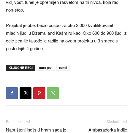
vidljivost, tunel je opremljen rasvetom na tri nivoa, koja radi
non-stop.
Projekat je obezbedio posao za oko 2.000 kvalifikovanih
mladih ljudi u Džamu and Kašmiru kao. Oko 600 do 900 ljudi iz
cele zemlje takođe je radilo na ovom projektu u 3 smene u
poslednjih 4 godine.
KLJUČNE REČI
auto put
tunel
Prethodni tekst
Sledeći tekst
Napušteni indijski hram sada je
Ambasadorka Indije