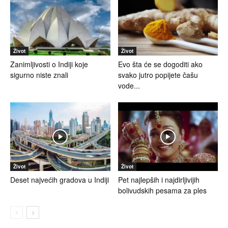
Život
Život
Zanimljivosti o Indiji koje
Evo šta će se dogoditi ako
sigurno niste znali
svako jutro popijete čašu
vode...
Život
Život
Deset najvećih gradova u Indiji
Pet najlepših i najdirljivijih
bolivudskih pesama za ples