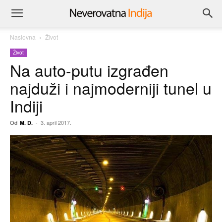
Naslovna
Život
Život
Na auto-putu izgrađen
najduži i najmoderniji tunel u
Indiji
Od
-
3. april 2017.
M. D.