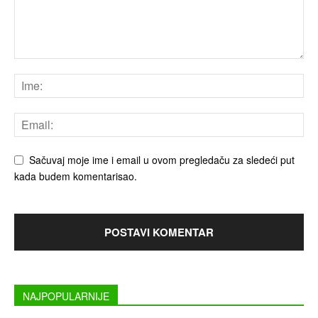
Sačuvaj moje ime i email u ovom pregledaču za sledeći put
kada budem komentarisao.
NAJPOPULARNIJE