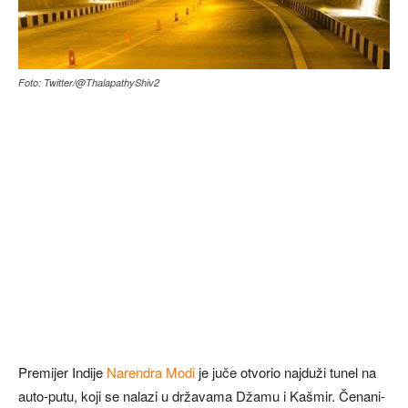
Foto: Twitter/@ThalapathyShiv2
Premijer Indije
Narendra Modi
je juče otvorio najduži tunel na
auto-putu, koji se nalazi u državama Džamu i Kašmir. Čenani-