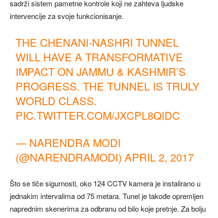
sadrži sistem pametne kontrole koji ne zahteva ljudske
intervencije za svoje funkcionisanje.
THE CHENANI-NASHRI TUNNEL
WILL HAVE A TRANSFORMATIVE
IMPACT ON JAMMU & KASHMIR’S
PROGRESS. THE TUNNEL IS TRULY
WORLD CLASS.
PIC.TWITTER.COM/JXCPL8QIDC
— NARENDRA MODI
(@NARENDRAMODI)
APRIL 2, 2017
Što se tiče sigurnosti, oko 124 CCTV kamera je instalirano u
jednakim intervalima od 75 metara. Tunel je takođe opremljen
naprednim skenerima za odbranu od bilo koje pretnje. Za bolju