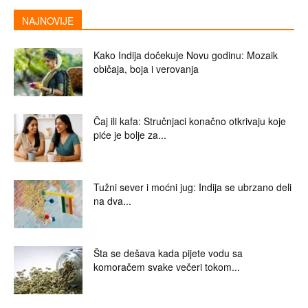
NAJNOVIJE
Kako Indija dočekuje Novu godinu: Mozaik
običaja, boja i verovanja
Čaj ili kafa: Stručnjaci konačno otkrivaju koje
piće je bolje za...
Tužni sever i moćni jug: Indija se ubrzano deli
na dva...
Šta se dešava kada pijete vodu sa
komoračem svake večeri tokom...