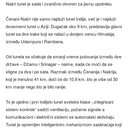
Našri tunel je sada i zvanično otvoren za javnu upotrebu.
Čenani-Našri nije samo najduži tunel Indije, već je i najduži
dvosmerni tunel u Aziji. Dugačak oko 9 km, predstavlja glavni
tunel sa dve trake koji se nalazi u donjem vencu Himalaja,
između Udampura i Rambana.
Od tunela se očekuje da smanji vreme putovanja između dve
države – Džamu i Srinagar – naime, sada će moći da se
stigne za dva i po sata. Razmak između Čenanija i Našrija,
koji je trenutno 41 km, doći će do 10,9 km, što je više od 30
km manje nego što je bilo ranije.
To je ujedno i prvi indijski tunel svetske klase -„integrisani
sistem kontrole“ sadrži ventilaciju, požarne signale a
komunikacioni i električni sistemi se automatski aktiviraju.
Tunel je opremljen inteligentnim mehanizmom saobraćaja koji