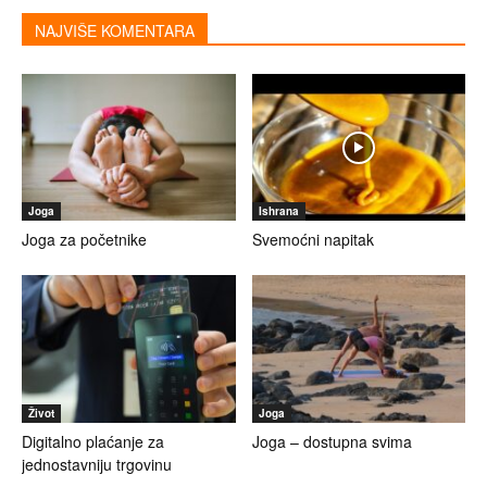
NAJVIŠE KOMENTARA
Joga
Ishrana
Joga za početnike
Svemoćni napitak
Život
Joga
Digitalno plaćanje za
Joga – dostupna svima
jednostavniju trgovinu