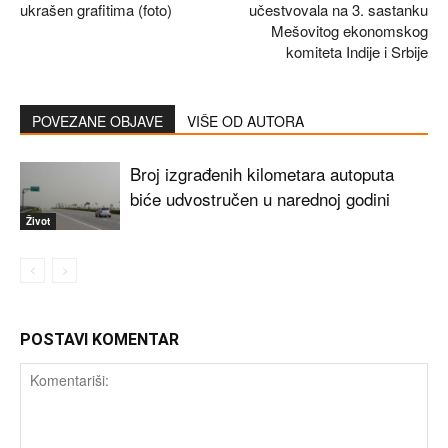
ukrašen grafitima (foto)
učestvovala na 3. sastanku
Mešovitog ekonomskog
komiteta Indije i Srbije
POVEZANE OBJAVE
VIŠE OD AUTORA
Broj izgrađenih kilometara autoputa
biće udvostručen u narednoj godini
Život
POSTAVI KOMENTAR