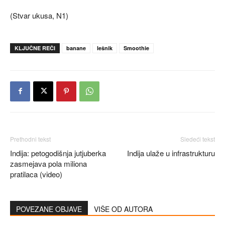
(Stvar ukusa, N1)
KLJUČNE REČI
banane
lešnik
Smoothie
Prethodni tekst
Sledeći tekst
Indija: petogodišnja jutjuberka
Indija ulaže u infrastrukturu
zasmejava pola miliona
pratilaca (video)
POVEZANE OBJAVE
VIŠE OD AUTORA