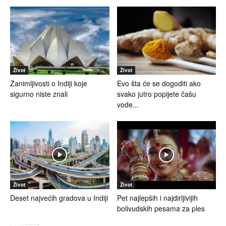
Život
Život
Zanimljivosti o Indiji koje
Evo šta će se dogoditi ako
sigurno niste znali
svako jutro popijete čašu
vode...
Život
Život
Deset najvećih gradova u Indiji
Pet najlepših i najdirljivijih
bolivudskih pesama za ples