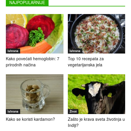
NAJPOPULARNIJE
Ishrana
Ishrana
Kako povećati hemoglobin: 7
Top 10 recepata za
prirodnih načina
vegetarijanska jela
Ishrana
Život
Kako se koristi kardamon?
Zašto je krava sveta životinja u
Indiji?