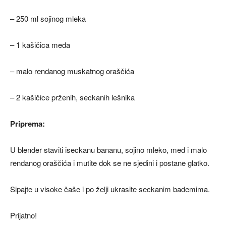
– 250 ml sojinog mleka
– 1 kašičica meda
– malo rendanog muskatnog oraščića
– 2 kašičice prženih, seckanih lešnika
Priprema:
U blender staviti iseckanu bananu, sojino mleko, med i malo
rendanog oraščića i mutite dok se ne sjedini i postane glatko.
Sipajte u visoke čaše i po želji ukrasite seckanim bademima.
Prijatno!