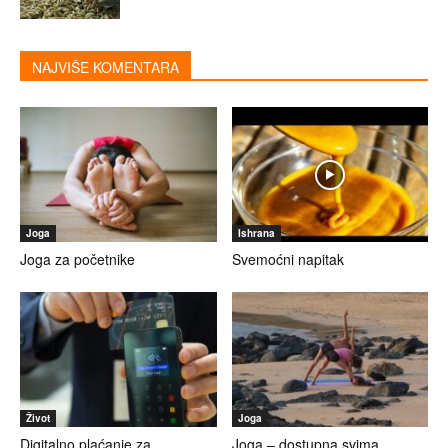
NAJVIŠE KOMENTARA
Joga
Ishrana
Joga za početnike
Svemoćni napitak
Život
Joga
Digitalno plaćanje za
Joga – dostupna svima