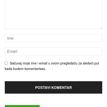
Sačuvaj moje ime i email u ovom pregledaču za sledeći put
kada budem komentarisao.