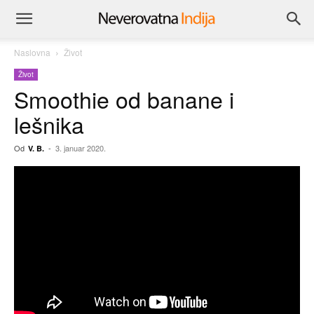
Naslovna
Život
Život
Smoothie od banane i
lešnika
Od
-
3. januar 2020.
V. B.