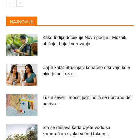
NAJNOVIJE
Kako Indija dočekuje Novu godinu: Mozaik
običaja, boja i verovanja
Čaj ili kafa: Stručnjaci konačno otkrivaju koje
piće je bolje za...
Tužni sever i moćni jug: Indija se ubrzano deli
na dva...
Šta se dešava kada pijete vodu sa
komoračem svake večeri tokom...