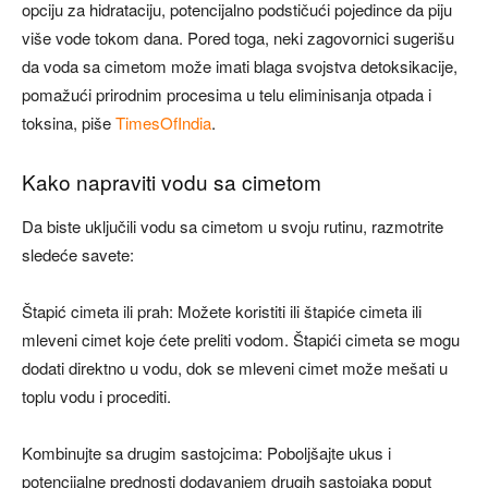
opciju za hidrataciju, potencijalno podstičući pojedince da piju
više vode tokom dana. Pored toga, neki zagovornici sugerišu
da voda sa cimetom može imati blaga svojstva detoksikacije,
pomažući prirodnim procesima u telu eliminisanja otpada i
toksina, piše
TimesOfIndia
.
​Kako napraviti vodu sa cimetom​
Da biste uključili vodu sa cimetom u svoju rutinu, razmotrite
sledeće savete:
Štapić cimeta ili prah: Možete koristiti ili štapiće cimeta ili
mleveni cimet koje ćete preliti vodom. Štapići cimeta se mogu
dodati direktno u vodu, dok se mleveni cimet može mešati u
toplu vodu i procediti.
Kombinujte sa drugim sastojcima: Poboljšajte ukus i
potencijalne prednosti dodavanjem drugih sastojaka poput