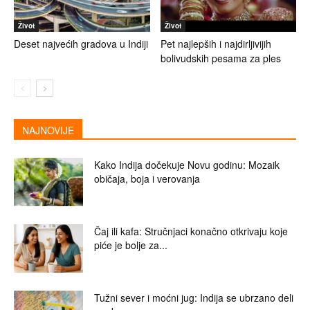
Život
Život
Deset najvećih gradova u Indiji
Pet najlepših i najdirljivijih
bolivudskih pesama za ples
NAJNOVIJE
Kako Indija dočekuje Novu godinu: Mozaik
običaja, boja i verovanja
Čaj ili kafa: Stručnjaci konačno otkrivaju koje
piće je bolje za...
Tužni sever i moćni jug: Indija se ubrzano deli