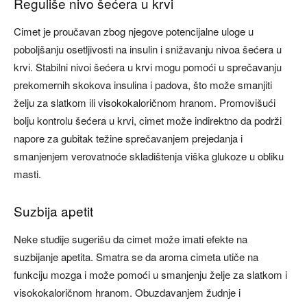
Reguliše nivo šećera u krvi​
Cimet je proučavan zbog njegove potencijalne uloge u
poboljšanju osetljivosti na insulin i snižavanju nivoa šećera u
krvi. Stabilni nivoi šećera u krvi mogu pomoći u sprečavanju
prekomernih skokova insulina i padova, što može smanjiti
želju za slatkom ili visokokaloričnom hranom. Promovišući
bolju kontrolu šećera u krvi, cimet može indirektno da podrži
napore za gubitak težine sprečavanjem prejedanja i
smanjenjem verovatnoće skladištenja viška glukoze u obliku
masti.
​Suzbija apetit​
Neke studije sugerišu da cimet može imati efekte na
suzbijanje apetita. Smatra se da aroma cimeta utiče na
funkciju mozga i može pomoći u smanjenju želje za slatkom i
visokokaloričnom hranom. Obuzdavanjem žudnje i