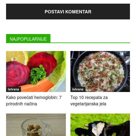
NAJPOPULARNIJE
Ishrana
Ishrana
Kako povećati hemoglobin: 7
Top 10 recepata za
prirodnih načina
vegetarijanska jela