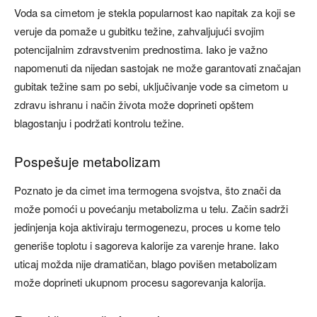
Voda sa cimetom je stekla popularnost kao napitak za koji se
veruje da pomaže u gubitku težine, zahvaljujući svojim
potencijalnim zdravstvenim prednostima. Iako je važno
napomenuti da nijedan sastojak ne može garantovati značajan
gubitak težine sam po sebi, uključivanje vode sa cimetom u
zdravu ishranu i način života može doprineti opštem
blagostanju i podržati kontrolu težine.
Pospešuje metabolizam
Poznato je da cimet ima termogena svojstva, što znači da
može pomoći u povećanju metabolizma u telu. Začin sadrži
jedinjenja koja aktiviraju termogenezu, proces u kome telo
generiše toplotu i sagoreva kalorije za varenje hrane. Iako
uticaj možda nije dramatičan, blago povišen metabolizam
može doprineti ukupnom procesu sagorevanja kalorija.