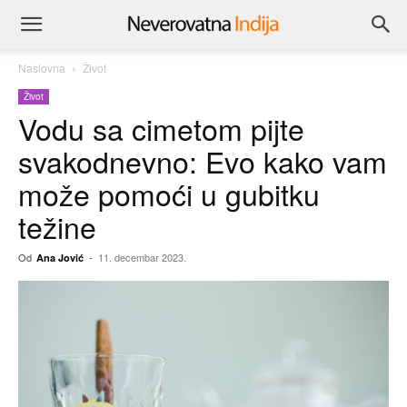
Naslovna
Život
Život
Vodu sa cimetom pijte
svakodnevno: Evo kako vam
može pomoći u gubitku
težine
Od
-
11. decembar 2023.
Ana Jović