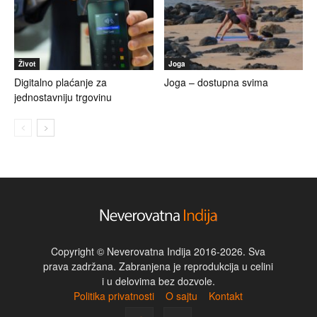
Život
Joga
Digitalno plaćanje za
Joga – dostupna svima
jednostavniju trgovinu
Copyright © Neverovatna Indija 2016-2026. Sva
prava zadržana. Zabranjena je reprodukcija u celini
i u delovima bez dozvole.
Politika privatnosti
O sajtu
Kontakt