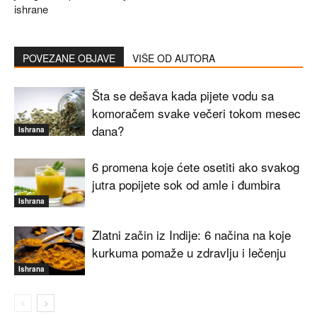
ishrane
POVEZANE OBJAVE
VIŠE OD AUTORA
Šta se dešava kada pijete vodu sa
komoračem svake večeri tokom mesec
dana?
Ishrana
6 promena koje ćete osetiti ako svakog
jutra popijete sok od amle i đumbira
Ishrana
Zlatni začin iz Indije: 6 načina na koje
kurkuma pomaže u zdravlju i lečenju
Ishrana