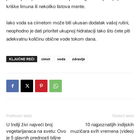
kriške limuna ili nekoliko listova mente.
Iako voda sa cimetom može biti ukusan dodatak vašoj rutini,
neophodno je dati prioritet ukupnoj hidrataciji tako što ćete piti
adekvatnu količinu obične vode tokom dana.
KLJUČNE REČI
cimet
voda
zdravlje
Prethodni tekst
Sledeći tekst
U Indiji živi najveći broj
10 najpoznatijih indijskih
vegetarijanaca na svetu: Ovo
muzičara svih vremena (video)
je 5 glavnih prednosti biljne