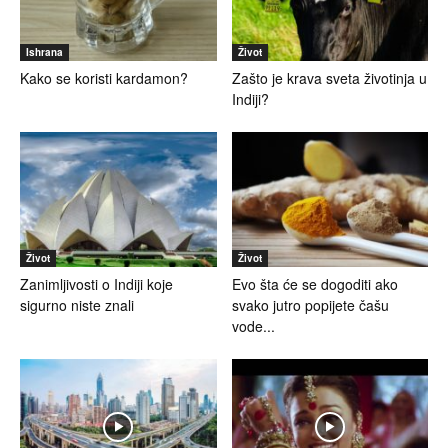
Ishrana
Život
Kako se koristi kardamon?
Zašto je krava sveta životinja u
Indiji?
Život
Život
Zanimljivosti o Indiji koje
Evo šta će se dogoditi ako
sigurno niste znali
svako jutro popijete čašu
vode...