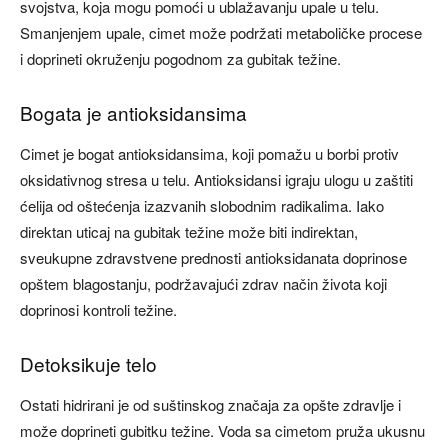
svojstva, koja mogu pomoći u ublažavanju upale u telu.
Smanjenjem upale, cimet može podržati metaboličke procese
i doprineti okruženju pogodnom za gubitak težine.
Bogata je antioksidansima
Cimet je bogat antioksidansima, koji pomažu u borbi protiv
oksidativnog stresa u telu. Antioksidansi igraju ulogu u zaštiti
ćelija od oštećenja izazvanih slobodnim radikalima. Iako
direktan uticaj na gubitak težine može biti indirektan,
sveukupne zdravstvene prednosti antioksidanata doprinose
opštem blagostanju, podržavajući zdrav način života koji
doprinosi kontroli težine.
Detoksikuje telo​
Ostati hidrirani je od suštinskog značaja za opšte zdravlje i
može doprineti gubitku težine. Voda sa cimetom pruža ukusnu