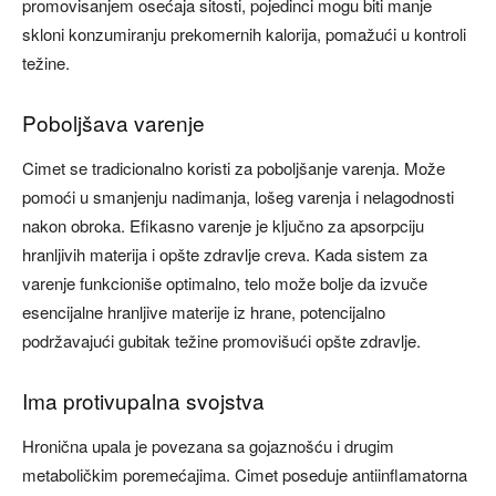
promovisanjem osećaja sitosti, pojedinci mogu biti manje
skloni konzumiranju prekomernih kalorija, pomažući u kontroli
težine.
Poboljšava varenje​
Cimet se tradicionalno koristi za poboljšanje varenja. Može
pomoći u smanjenju nadimanja, lošeg varenja i nelagodnosti
nakon obroka. Efikasno varenje je ključno za apsorpciju
hranljivih materija i opšte zdravlje creva. Kada sistem za
varenje funkcioniše optimalno, telo može bolje da izvuče
esencijalne hranljive materije iz hrane, potencijalno
podržavajući gubitak težine promovišući opšte zdravlje.
Ima protivupalna svojstva​
Hronična upala je povezana sa gojaznošću i drugim
metaboličkim poremećajima. Cimet poseduje antiinflamatorna