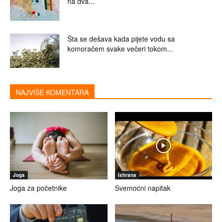
na dva...
Šta se dešava kada pijete vodu sa
komoračem svake večeri tokom...
NAJVIŠE KOMENTARA
Joga
Ishrana
Joga za početnike
Svemoćni napitak