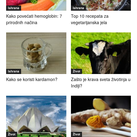
Ishrana
Ishrana
Kako povećati hemoglobin: 7
Top 10 recepata za
prirodnih načina
vegetarijanska jela
Ishrana
Život
Kako se koristi kardamon?
Zašto je krava sveta životinja u
Indiji?
Život
Život