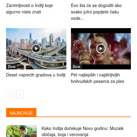
Zanimljivosti o Indiji koje
Evo šta će se dogoditi ako
sigurno niste znali
svako jutro popijete čašu
vode...
Život
Život
Deset najvećih gradova u Indiji
Pet najlepših i najdirljivijih
bolivudskih pesama za ples
NAJNOVIJE
Kako Indija dočekuje Novu godinu: Mozaik
običaja, boja i verovanja