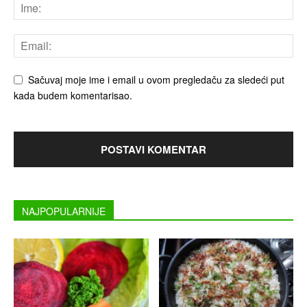
Sačuvaj moje ime i email u ovom pregledaču za sledeći put
kada budem komentarisao.
NAJPOPULARNIJE