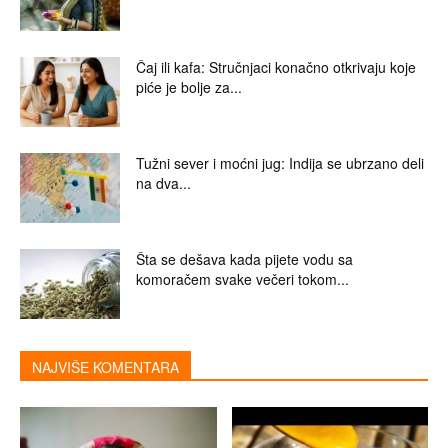
Čaj ili kafa: Stručnjaci konačno otkrivaju koje
piće je bolje za...
Tužni sever i moćni jug: Indija se ubrzano deli
na dva...
Šta se dešava kada pijete vodu sa
komoračem svake večeri tokom...
NAJVIŠE KOMENTARA