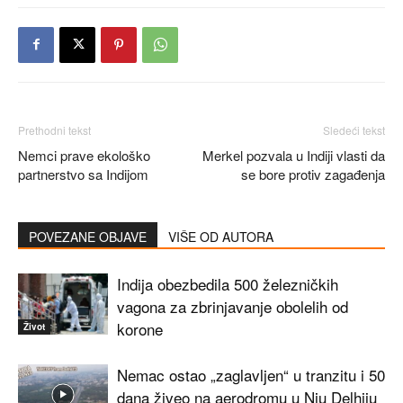
Prethodni tekst
Sledeći tekst
Nemci prave ekološko
Merkel pozvala u Indiji vlasti da
partnerstvo sa Indijom
se bore protiv zagađenja
POVEZANE OBJAVE
VIŠE OD AUTORA
Indija obezbedila 500 železničkih
vagona za zbrinjavanje obolelih od
korone
Život
Nemac ostao „zaglavljen“ u tranzitu i 50
dana živeo na aerodromu u Nju Delhiju