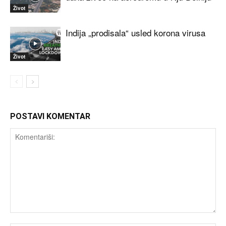
Život
Indija „prodisala“ usled korona virusa
Život
POSTAVI KOMENTAR