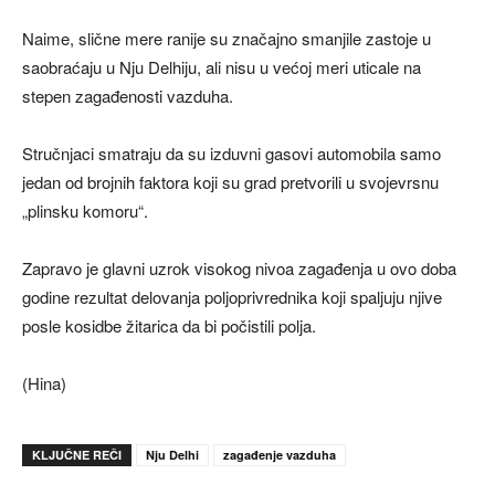
Naime, slične mere ranije su značajno smanjile zastoje u
saobraćaju u Nju Delhiju, ali nisu u većoj meri uticale na
stepen zagađenosti vazduha.
Stručnjaci smatraju da su izduvni gasovi automobila samo
jedan od brojnih faktora koji su grad pretvorili u svojevrsnu
„plinsku komoru“.
Zapravo je glavni uzrok visokog nivoa zagađenja u ovo doba
godine rezultat delovanja poljoprivrednika koji spaljuju njive
posle kosidbe žitarica da bi počistili polja.
(Hina)
KLJUČNE REČI
Nju Delhi
zagađenje vazduha