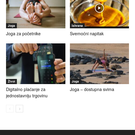
Joga
Ishrana
Joga za početnike
Svemoćni napitak
Život
Joga
Digitalno plaćanje za
Joga – dostupna svima
jednostavniju trgovinu