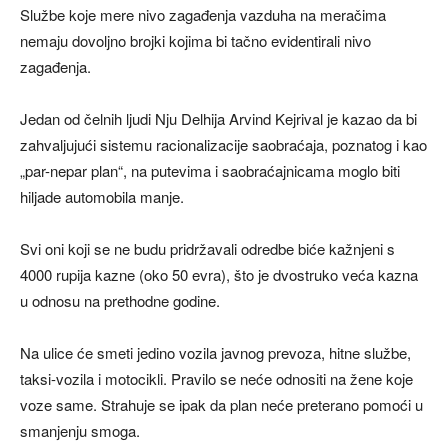
Službe koje mere nivo zagađenja vazduha na meračima
nemaju dovoljno brojki kojima bi tačno evidentirali nivo
zagađenja.
Jedan od čelnih ljudi Nju Delhija Arvind Kejrival je kazao da bi
zahvaljujući sistemu racionalizacije saobraćaja, poznatog i kao
„par-nepar plan“, na putevima i saobraćajnicama moglo biti
hiljade automobila manje.
Svi oni koji se ne budu pridržavali odredbe biće kažnjeni s
4000 rupija kazne (oko 50 evra), što je dvostruko veća kazna
u odnosu na prethodne godine.
Na ulice će smeti jedino vozila javnog prevoza, hitne službe,
taksi-vozila i motocikli. Pravilo se neće odnositi na žene koje
voze same. Strahuje se ipak da plan neće preterano pomoći u
smanjenju smoga.