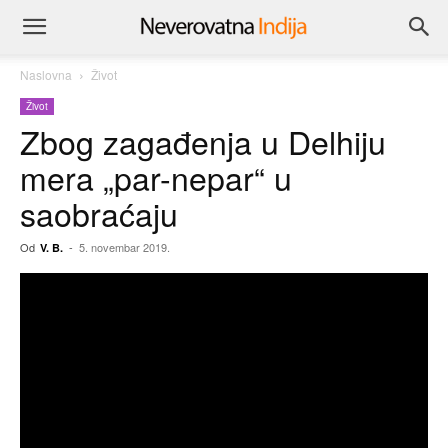
Naslovna
Život
Život
Zbog zagađenja u Delhiju
mera „par-nepar“ u
saobraćaju
Od
-
5. novembar 2019.
V. B.