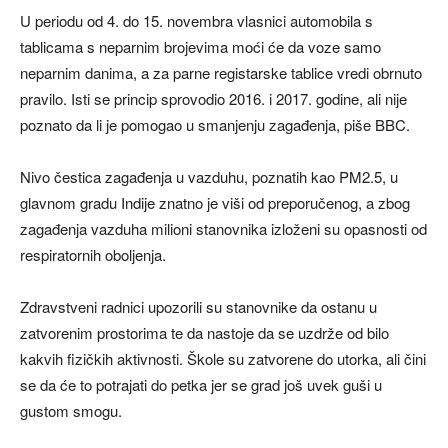
U periodu od 4. do 15. novembra vlasnici automobila s
tablicama s neparnim brojevima moći će da voze samo
neparnim danima, a za parne registarske tablice vredi obrnuto
pravilo. Isti se princip sprovodio 2016. i 2017. godine, ali nije
poznato da li je pomogao u smanjenju zagađenja, piše BBC.
Nivo čestica zagađenja u vazduhu, poznatih kao PM2.5, u
glavnom gradu Indije znatno je viši od preporučenog, a zbog
zagađenja vazduha milioni stanovnika izloženi su opasnosti od
respiratornih oboljenja.
Zdravstveni radnici upozorili su stanovnike da ostanu u
zatvorenim prostorima te da nastoje da se uzdrže od bilo
kakvih fizičkih aktivnosti. Škole su zatvorene do utorka, ali čini
se da će to potrajati do petka jer se grad još uvek guši u
gustom smogu.