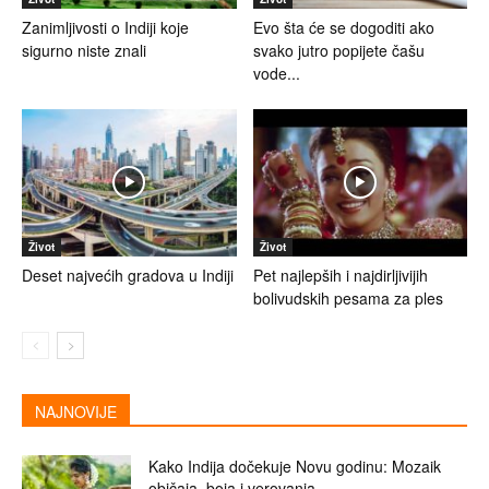
Zanimljivosti o Indiji koje
Evo šta će se dogoditi ako
sigurno niste znali
svako jutro popijete čašu
vode...
Život
Život
Deset najvećih gradova u Indiji
Pet najlepših i najdirljivijih
bolivudskih pesama za ples
NAJNOVIJE
Kako Indija dočekuje Novu godinu: Mozaik
običaja, boja i verovanja