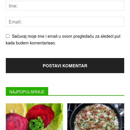
Sačuvaj moje ime i email u ovom pregledaču za sledeći put
kada budem komentarisao.
NAJPOPULARNIJE