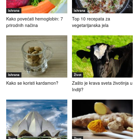
Ishrana
Ishrana
Kako povećati hemoglobin: 7
Top 10 recepata za
prirodnih načina
vegetarijanska jela
Ishrana
Život
Kako se koristi kardamon?
Zašto je krava sveta životinja u
Indiji?
Život
Život