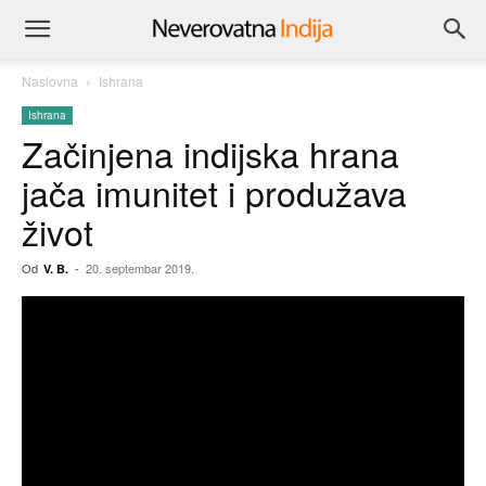
Naslovna
Ishrana
Ishrana
Začinjena indijska hrana
jača imunitet i produžava
život
Od
-
20. septembar 2019.
V. B.