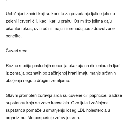
Uobičajeni začini koji se koriste za povećanje ljutine jela su
zeleni i crveni čili, kao i kari u prahu. Osim što jelima daju
pikantan ukus, ovi začini imaju i iznenađujuće zdravstvene
benefite.
Čuvari srca
Razne studije poslednjih decenija ukazuju na činjenicu da ljudi
iz zemalja poznatih po začinjenoj hrani imaju manje srčanih
oboljenja nego u drugim zemljama.
Glavni promoteri zdravlja srca su čuvene čili papričice. Sadrže
supstancu koja se zove kapsaicin. Ova ljuta i začinjena
supstanca pomaže u smanjenju lošeg LDL holesterola u
organizmu, što pospešuje zdravlje srca.