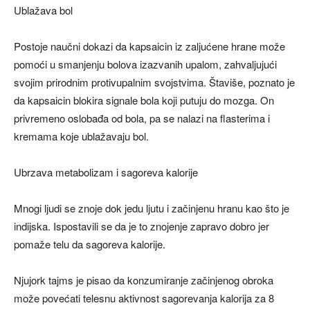
Ublažava bol
Postoje naučni dokazi da kapsaicin iz zaljućene hrane može
pomoći u smanjenju bolova izazvanih upalom, zahvaljujući
svojim prirodnim protivupalnim svojstvima. Štaviše, poznato je
da kapsaicin blokira signale bola koji putuju do mozga. On
privremeno oslobađa od bola, pa se nalazi na flasterima i
kremama koje ublažavaju bol.
Ubrzava metabolizam i sagoreva kalorije
Mnogi ljudi se znoje dok jedu ljutu i začinjenu hranu kao što je
indijska. Ispostavili se da je to znojenje zapravo dobro jer
pomaže telu da sagoreva kalorije.
Njujork tajms je pisao da konzumiranje začinjenog obroka
može povećati telesnu aktivnost sagorevanja kalorija za 8