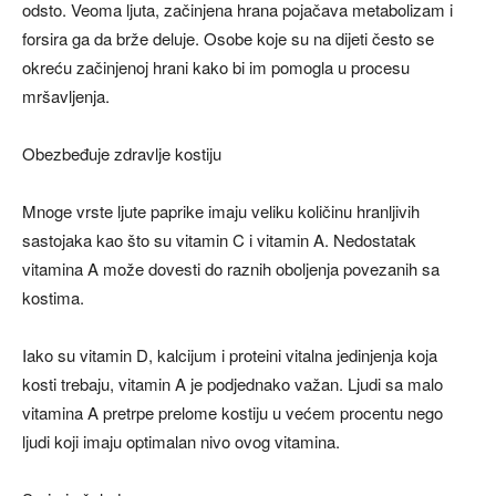
odsto. Veoma ljuta, začinjena hrana pojačava metabolizam i
forsira ga da brže deluje. Osobe koje su na dijeti često se
okreću začinjenoj hrani kako bi im pomogla u procesu
mršavljenja.
Obezbeđuje zdravlje kostiju
Mnoge vrste ljute paprike imaju veliku količinu hranljivih
sastojaka kao što su vitamin C i vitamin A. Nedostatak
vitamina A može dovesti do raznih oboljenja povezanih sa
kostima.
Iako su vitamin D, kalcijum i proteini vitalna jedinjenja koja
kosti trebaju, vitamin A je podjednako važan. Ljudi sa malo
vitamina A pretrpe prelome kostiju u većem procentu nego
ljudi koji imaju optimalan nivo ovog vitamina.