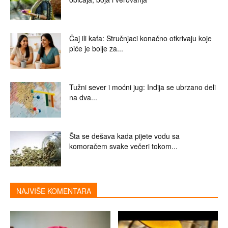
Čaj ili kafa: Stručnjaci konačno otkrivaju koje
piće je bolje za...
Tužni sever i moćni jug: Indija se ubrzano deli
na dva...
Šta se dešava kada pijete vodu sa
komoračem svake večeri tokom...
NAJVIŠE KOMENTARA