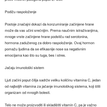
Podižu raspoloženje
Postoje značajni dokazi da konzumiranje začinjene hrane
može da vas učini srećnijim. Prema naučnim istraživanjima,
mnoge vrste začinjene hrane podstiču rad serotonina,
hormona zaduženog za dobro raspoloženje. Ovaj hormon
pomažu ljudima da se efikasnije nose sa negativnim
emocijama kao što su tuga, bes i stres.
Jačaju imunološki sistem
Ljuti začini poput čilija sadrže veliku količinu vitamina C, jedan
od najboljih vitamina za jačanje imunološkog sistema, koji štiti
organizam od mnogih bolesti.
Telo ne može proizvoditi ili skladištiti vitamin C, pa je važno