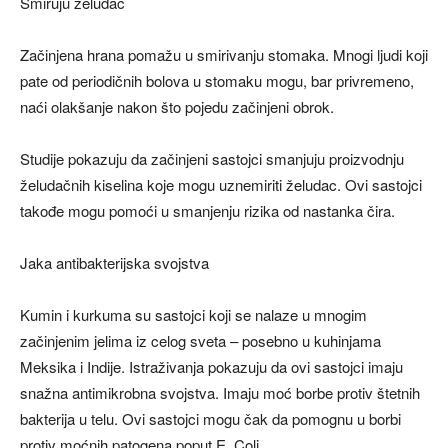
Smiruju želudac
Začinjena hrana pomažu u smirivanju stomaka. Mnogi ljudi koji
pate od periodičnih bolova u stomaku mogu, bar privremeno,
naći olakšanje nakon što pojedu začinjeni obrok.
Studije pokazuju da začinjeni sastojci smanjuju proizvodnju
želudačnih kiselina koje mogu uznemiriti želudac. Ovi sastojci
takođe mogu pomoći u smanjenju rizika od nastanka čira.
Jaka antibakterijska svojstva
Kumin i kurkuma su sastojci koji se nalaze u mnogim
začinjenim jelima iz celog sveta – posebno u kuhinjama
Meksika i Indije. Istraživanja pokazuju da ovi sastojci imaju
snažna antimikrobna svojstva. Imaju moć borbe protiv štetnih
bakterija u telu. Ovi sastojci mogu čak da pomognu u borbi
protiv moćnih patogena poput E. Coli.