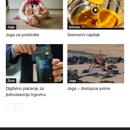
Joga
Ishrana
Joga za početnike
Svemoćni napitak
Život
Joga
Digitalno plaćanje za
Joga – dostupna svima
jednostavniju trgovinu