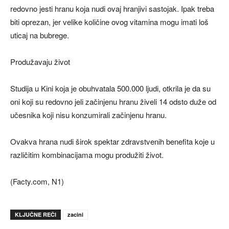
redovno jesti hranu koja nudi ovaj hranjivi sastojak. Ipak treba
biti oprezan, jer velike količine ovog vitamina mogu imati loš
uticaj na bubrege.
Produžavaju život
Studija u Kini koja je obuhvatala 500.000 ljudi, otkrila je da su
oni koji su redovno jeli začinjenu hranu živeli 14 odsto duže od
učesnika koji nisu konzumirali začinjenu hranu.
Ovakva hrana nudi širok spektar zdravstvenih benefita koje u
različitim kombinacijama mogu produžiti život.
(Facty.com, N1)
KLJUČNE REČI
zacini