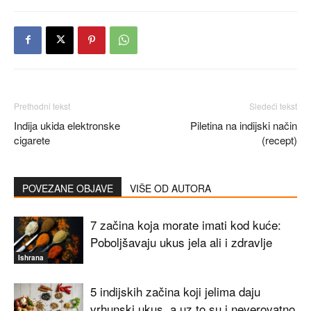
Prethodni tekst
Sledeći tekst
Indija ukida elektronske
Piletina na indijski način
cigarete
(recept)
POVEZANE OBJAVE
VIŠE OD AUTORA
7 začina koja morate imati kod kuće:
Poboljšavaju ukus jela ali i zdravlje
Ishrana
5 indijskih začina koji jelima daju
vrhunski ukus, a uz to su i neverovatno