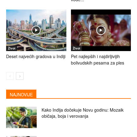
Život
Život
Deset najvećih gradova u Indiji
Pet najlepših i najdirljivijih
bolivudskih pesama za ples
NAJNOVIJE
Kako Indija dočekuje Novu godinu: Mozaik
običaja, boja i verovanja