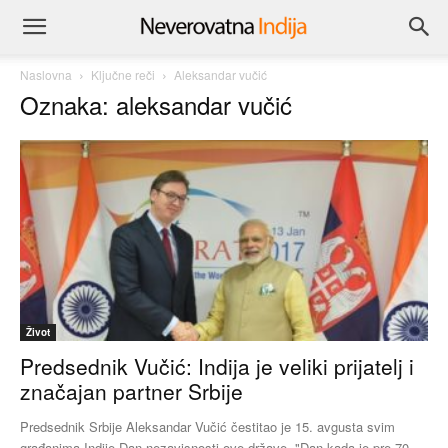
Naslovna
Ključne reči
Aleksandar vučić
Oznaka: aleksandar vučić
Život
Predsednik Vučić: Indija je veliki prijatelj i
značajan partner Srbije
Predsednik Srbije Aleksandar Vučić čestitao je 15. avgusta svim
građanima Indije Dan nezavisnosti ove države. "Dan kada je pre 70