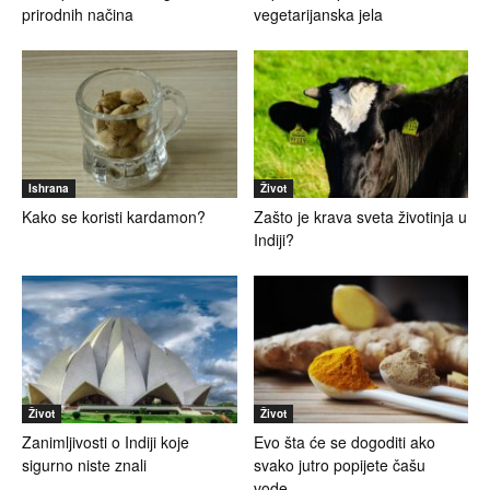
prirodnih načina
vegetarijanska jela
Ishrana
Život
Kako se koristi kardamon?
Zašto je krava sveta životinja u
Indiji?
Život
Život
Zanimljivosti o Indiji koje
Evo šta će se dogoditi ako
sigurno niste znali
svako jutro popijete čašu
vode...