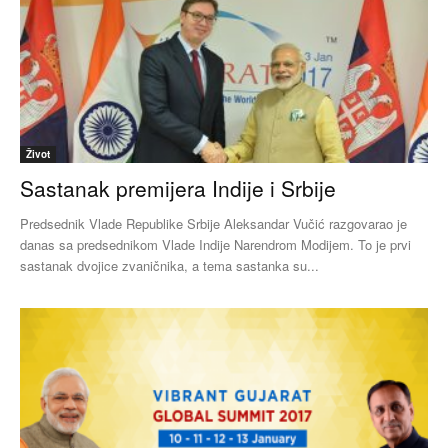
Život
Sastanak premijera Indije i Srbije
Predsednik Vlade Republike Srbije Aleksandar Vučić razgovarao je
danas sa predsednikom Vlade Indije Narendrom Modijem. To je prvi
sastanak dvojice zvaničnika, a tema sastanka su...