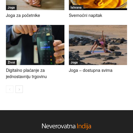
Joga
Ishrana
Joga za početnike
Svemoćni napitak
Život
Joga
Digitalno plaćanje za
Joga – dostupna svima
jednostavniju trgovinu