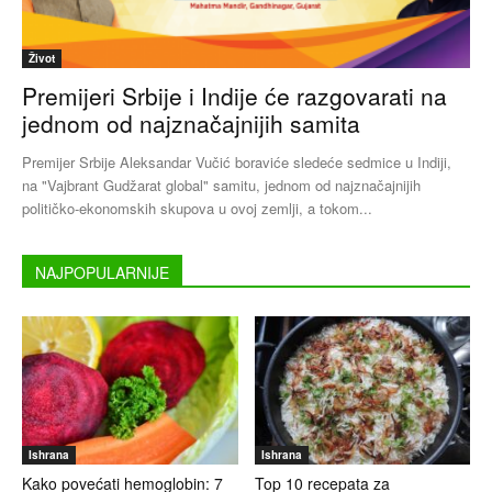
Život
Premijeri Srbije i Indije će razgovarati na
jednom od najznačajnijih samita
Premijer Srbije Aleksandar Vučić boraviće sledeće sedmice u Indiji,
na "Vajbrant Gudžarat global" samitu, jednom od najznačajnijih
političko-ekonomskih skupova u ovoj zemlji, a tokom...
NAJPOPULARNIJE
Ishrana
Ishrana
Kako povećati hemoglobin: 7
Top 10 recepata za