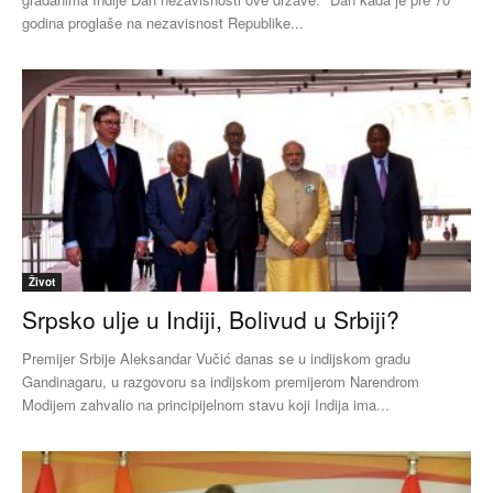
godina proglaše na nezavisnost Republike...
Život
Srpsko ulje u Indiji, Bolivud u Srbiji?
Premijer Srbije Aleksandar Vučić danas se u indijskom gradu
Gandinagaru, u razgovoru sa indijskom premijerom Narendrom
Modijem zahvalio na principijelnom stavu koji Indija ima...