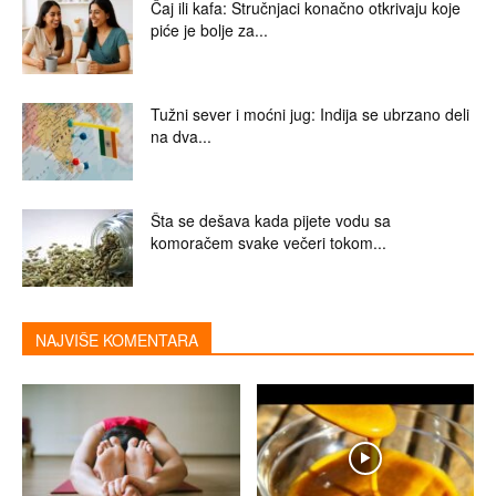
Čaj ili kafa: Stručnjaci konačno otkrivaju koje
piće je bolje za...
Tužni sever i moćni jug: Indija se ubrzano deli
na dva...
Šta se dešava kada pijete vodu sa
komoračem svake večeri tokom...
NAJVIŠE KOMENTARA