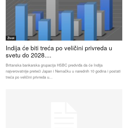
Život
Indija će biti treća po veličini privreda u
svetu do 2028....
Britanska bankarska grupacija HSBC predviđa da će Indija
najverovatnije preteći Japan i Nemačku u narednih 10 godina i postati
treća po veličini privreda u...