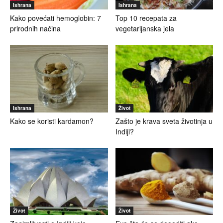
Ishrana
Ishrana
Kako povećati hemoglobin: 7
Top 10 recepata za
prirodnih načina
vegetarijanska jela
Ishrana
Život
Kako se koristi kardamon?
Zašto je krava sveta životinja u
Indiji?
Život
Život