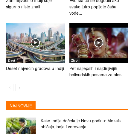
Zanimljivosti o Indiji koje
Evo šta će se dogoditi ako
sigurno niste znali
svako jutro popijete čašu
vode...
Život
Život
Deset najvećih gradova u Indiji
Pet najlepših i najdirljivijih
bolivudskih pesama za ples
NAJNOVIJE
Kako Indija dočekuje Novu godinu: Mozaik
običaja, boja i verovanja