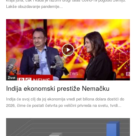
Lakše obuzdavanje pandemije...
Život
Indija ekonomski prestiže Nemačku
Indija će svoj cilj da joj ekonomija vredi pet biliona dolara dostići do
2026, čime će postati četvrta po veličini privreda na svetu, tvrdi...