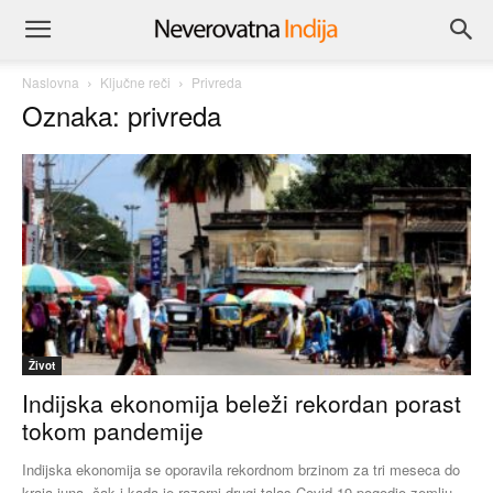
Naslovna
Ključne reči
Privreda
Oznaka: privreda
Život
Indijska ekonomija beleži rekordan porast
tokom pandemije
Indijska ekonomija se oporavila rekordnom brzinom za tri meseca do
kraja juna, čak i kada je razorni drugi talas Covid-19 pogodio zemlju.