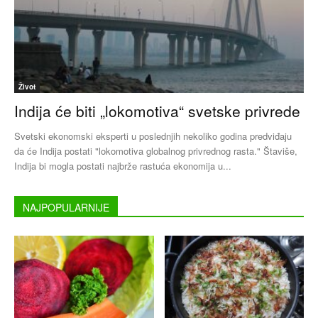
Život
Indija će biti „lokomotiva“ svetske privrede
Svetski ekonomski eksperti u poslednjih nekoliko godina predviđaju
da će Indija postati "lokomotiva globalnog privrednog rasta." Štaviše,
Indija bi mogla postati najbrže rastuća ekonomija u...
NAJPOPULARNIJE