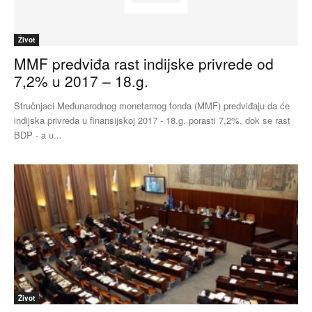
Život
MMF predviđa rast indijske privrede od
7,2% u 2017 – 18.g.
Stručnjaci Međunarodnog monetarnog fonda (MMF) predviđaju da će
indijska privreda u finansijskoj 2017 - 18.g. porasti 7,2%, dok se rast
BDP - a u...
Život