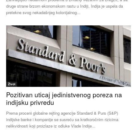
druge strane brzom ekonomskom rastu u Indiji, Indija je uspela da
pretekne svog nekadašnjeg kolonijalnog...
Život
Pozitivan uticaj jedinistvenog poreza na
indijsku privredu
Prema proceni globalne rejting agencije Standard & Purs (S&P)
indijske banke i kompanije se susreću sa kratkoročnim rizicima
nelikvidnosti koji proizlaze iz odluke Vlade Indije...