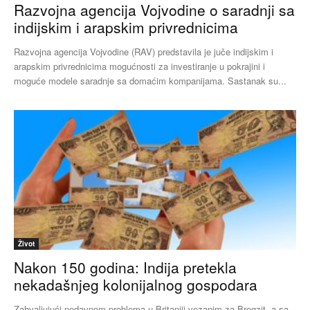
Razvojna agencija Vojvodine o saradnji sa
indijskim i arapskim privrednicima
Razvojna agencija Vojvodine (RAV) predstavila je juče indijskim i
arapskim privrednicima mogućnosti za investiranje u pokrajini i
moguće modele saradnje sa domaćim kompanijama. Sastanak su...
Život
Nakon 150 godina: Indija pretekla
nekadašnjeg kolonijalnog gospodara
Zahvaljujući nedavnom problema u Britaniji vezanim za Bregzit, a sa