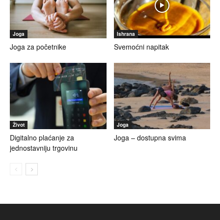
Joga
Ishrana
Joga za početnike
Svemoćni napitak
Život
Joga
Digitalno plaćanje za
Joga – dostupna svima
jednostavniju trgovinu