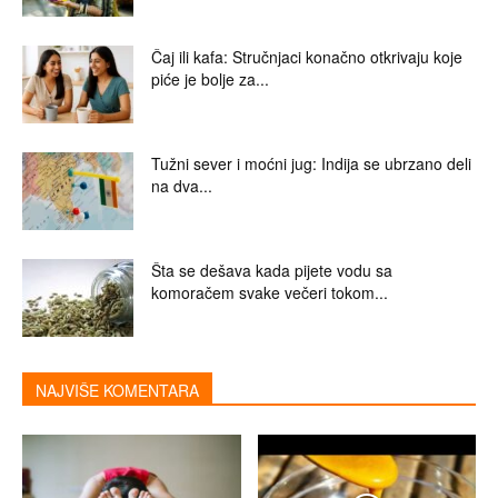
Čaj ili kafa: Stručnjaci konačno otkrivaju koje
piće je bolje za...
Tužni sever i moćni jug: Indija se ubrzano deli
na dva...
Šta se dešava kada pijete vodu sa
komoračem svake večeri tokom...
NAJVIŠE KOMENTARA