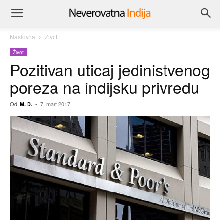
Naslovna
Život
Život
Pozitivan uticaj jedinistvenog
poreza na indijsku privredu
Od
-
7. mart 2017.
M. D.