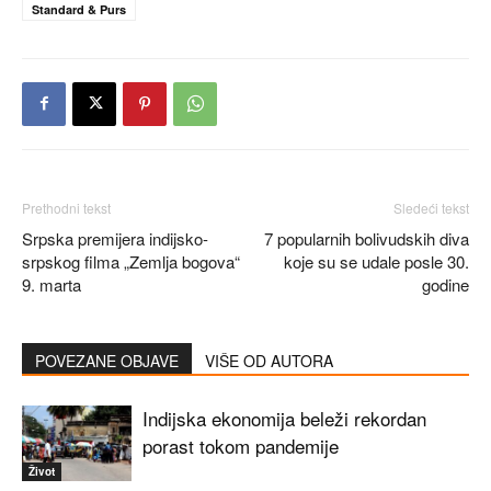
Standard & Purs
Prethodni tekst
Sledeći tekst
Srpska premijera indijsko-
7 popularnih bolivudskih diva
srpskog filma „Zemlja bogova“
koje su se udale posle 30.
9. marta
godine
POVEZANE OBJAVE
VIŠE OD AUTORA
Indijska ekonomija beleži rekordan
porast tokom pandemije
Život