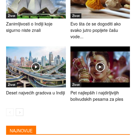
Život
Život
Zanimljivosti o Indiji koje
Evo šta će se dogoditi ako
sigurno niste znali
svako jutro popijete čašu
vode...
Život
Život
Deset najvećih gradova u Indiji
Pet najlepših i najdirljivijih
bolivudskih pesama za ples
NAJNOVIJE