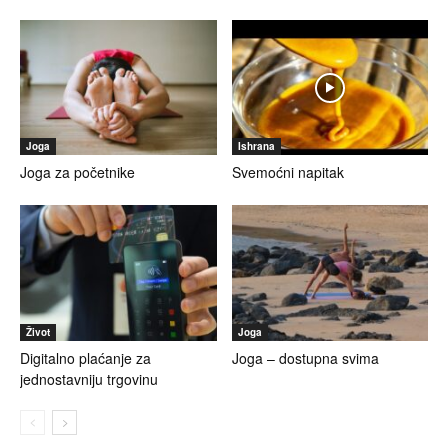
Joga
Ishrana
Joga za početnike
Svemoćni napitak
Život
Joga
Digitalno plaćanje za
Joga – dostupna svima
jednostavniju trgovinu