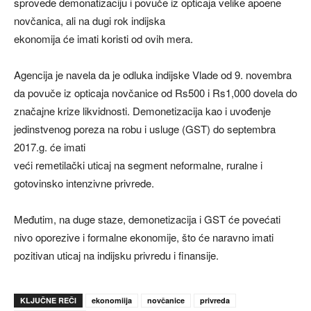
sprovede demonatizaciju i povuče iz opticaja velike apoene
novčanica, ali na dugi rok indijska
ekonomija će imati koristi od ovih mera.
Agencija je navela da je odluka indijske Vlade od 9. novembra
da povuče iz opticaja novčanice od Rs500 i Rs1,000 dovela do
značajne krize likvidnosti. Demonetizacija kao i uvođenje
jedinstvenog poreza na robu i usluge (GST) do septembra
2017.g. će imati
veći remetilački uticaj na segment neformalne, ruralne i
gotovinsko intenzivne privrede.
Međutim, na duge staze, demonetizacija i GST će povećati
nivo oporezive i formalne ekonomije, što će naravno imati
pozitivan uticaj na indijsku privredu i finansije.
KLJUČNE REČI
ekonomiija
novčanice
privreda