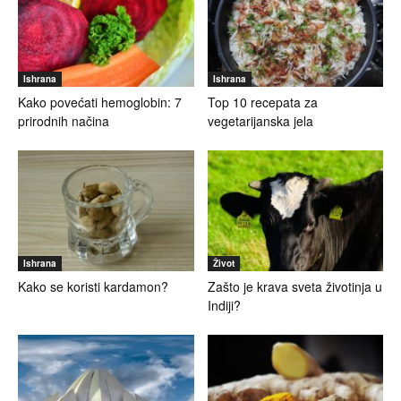
Ishrana
Ishrana
Kako povećati hemoglobin: 7
Top 10 recepata za
prirodnih načina
vegetarijanska jela
Ishrana
Život
Kako se koristi kardamon?
Zašto je krava sveta životinja u
Indiji?