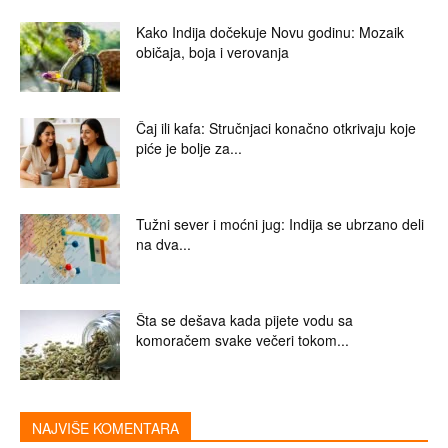
Kako Indija dočekuje Novu godinu: Mozaik
običaja, boja i verovanja
Čaj ili kafa: Stručnjaci konačno otkrivaju koje
piće je bolje za...
Tužni sever i moćni jug: Indija se ubrzano deli
na dva...
Šta se dešava kada pijete vodu sa
komoračem svake večeri tokom...
NAJVIŠE KOMENTARA