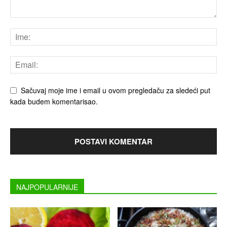
Sačuvaj moje ime i email u ovom pregledaču za sledeći put
kada budem komentarisao.
NAJPOPULARNIJE