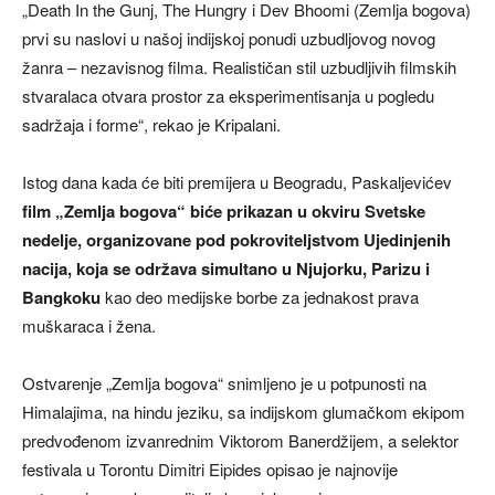
„Death In the Gunj, The Hungry i Dev Bhoomi (Zemlja bogova)
prvi su naslovi u našoj indijskoj ponudi uzbudljovog novog
žanra – nezavisnog filma. Realističan stil uzbudljivih filmskih
stvaralaca otvara prostor za eksperimentisanja u pogledu
sadržaja i forme“, rekao je Kripalani.
Istog dana kada će biti premijera u Beogradu, Paskaljevićev
film „Zemlja bogova“ biće prikazan u okviru Svetske
nedelje, organizovane pod pokroviteljstvom Ujedinjenih
nacija, koja se održava simultano u Njujorku, Parizu i
Bangkoku
kao deo medijske borbe za jednakost prava
muškaraca i žena.
Ostvarenje „Zemlja bogova“ snimljeno je u potpunosti na
Himalajima, na hindu jeziku, sa indijskom glumačkom ekipom
predvođenom izvanrednim Viktorom Banerdžijem, a selektor
festivala u Torontu Dimitri Eipides opisao je najnovije