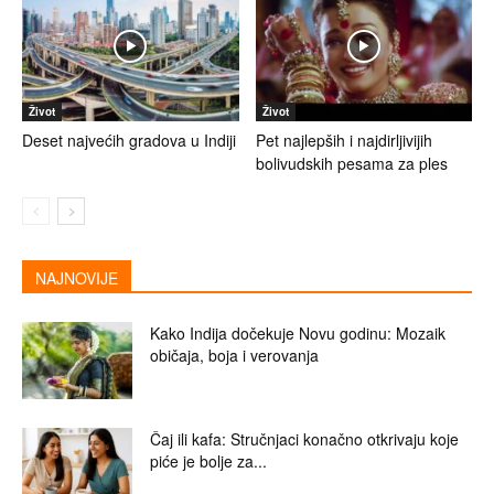
Život
Život
Deset najvećih gradova u Indiji
Pet najlepših i najdirljivijih
bolivudskih pesama za ples
NAJNOVIJE
Kako Indija dočekuje Novu godinu: Mozaik
običaja, boja i verovanja
Čaj ili kafa: Stručnjaci konačno otkrivaju koje
piće je bolje za...