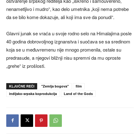
ostvarenje srpskog reditelja kao „iskreno i samouvereno,
nenametljivo i mudro“, kao delo umetnika „koji nema potrebe
da se bilo kome dokazuje, ali koji ima sve da ponudi“.
Glavni junak se vraća u svoje rodno selo na Himalajima posle
40 godina dobrovoljnog izgnanstva i suočava se sa sredinom
koja se u međuvremenu nije mnogo promenila, ostale su
predrasude, a njegovi bližnji nisu spremni da mu oproste
„grehe“ iz prošlosti.
KLJUČNE REČI
"Zemlja bogova"
film
indijsko-srpska koprodukcija
Land of the Gods