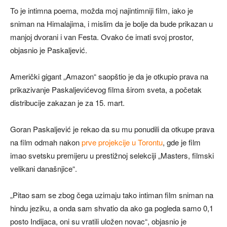
To je intimna poema, možda moj najintimniji film, iako je
sniman na Himalajima, i mislim da je bolje da bude prikazan u
manjoj dvorani i van Festa. Ovako će imati svoj prostor,
objasnio je Paskaljević.
Američki gigant „Amazon“ saopštio je da je otkupio prava na
prikazivanje Paskaljevićevog filma širom sveta, a početak
distribucije zakazan je za 15. mart.
Goran Paskaljević je rekao da su mu ponudili da otkupe prava
na film odmah nakon
prve projekcije u Torontu
, gde je film
imao svetsku premijeru u prestižnoj selekciji „Masters, filmski
velikani današnjice“.
„Pitao sam se zbog čega uzimaju tako intiman film sniman na
hindu jeziku, a onda sam shvatio da ako ga pogleda samo 0,1
posto Indijaca, oni su vratili uložen novac“, objasnio je