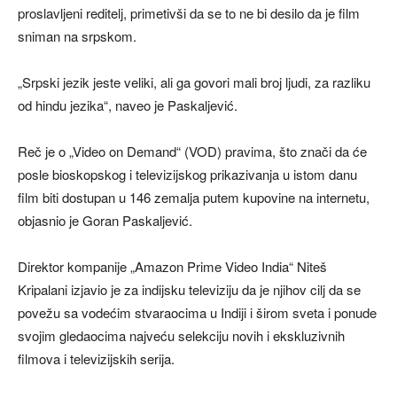
proslavljeni reditelj, primetivši da se to ne bi desilo da je film
sniman na srpskom.
„Srpski jezik jeste veliki, ali ga govori mali broj ljudi, za razliku
od hindu jezika“, naveo je Paskaljević.
Reč je o „Video on Demand“ (VOD) pravima, što znači da će
posle bioskopskog i televizijskog prikazivanja u istom danu
film biti dostupan u 146 zemalja putem kupovine na internetu,
objasnio je Goran Paskaljević.
Direktor kompanije „Amazon Prime Video India“ Niteš
Kripalani izjavio je za indijsku televiziju da je njihov cilj da se
povežu sa vodećim stvaraocima u Indiji i širom sveta i ponude
svojim gledaocima najveću selekciju novih i ekskluzivnih
filmova i televizijskih serija.