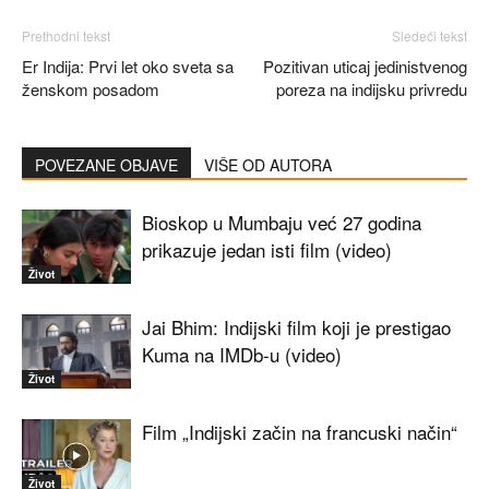
Prethodni tekst
Sledeći tekst
Er Indija: Prvi let oko sveta sa
Pozitivan uticaj jedinistvenog
ženskom posadom
poreza na indijsku privredu
POVEZANE OBJAVE
VIŠE OD AUTORA
Bioskop u Mumbaju već 27 godina
prikazuje jedan isti film (video)
Život
Jai Bhim: Indijski film koji je prestigao
Kuma na IMDb-u (video)
Život
Film „Indijski začin na francuski način“
Život