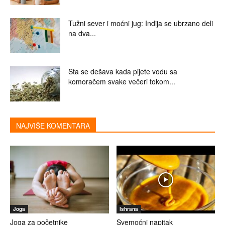
Tužni sever i moćni jug: Indija se ubrzano deli
na dva...
Šta se dešava kada pijete vodu sa
komoračem svake večeri tokom...
NAJVIŠE KOMENTARA
Joga
Ishrana
Joga za početnike
Svemoćni napitak