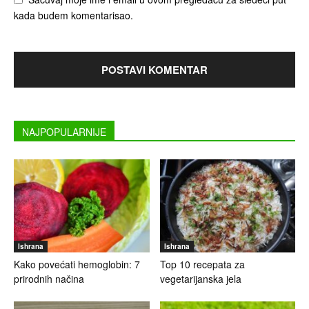
kada budem komentarisao.
NAJPOPULARNIJE
Ishrana
Ishrana
Kako povećati hemoglobin: 7
Top 10 recepata za
prirodnih načina
vegetarijanska jela