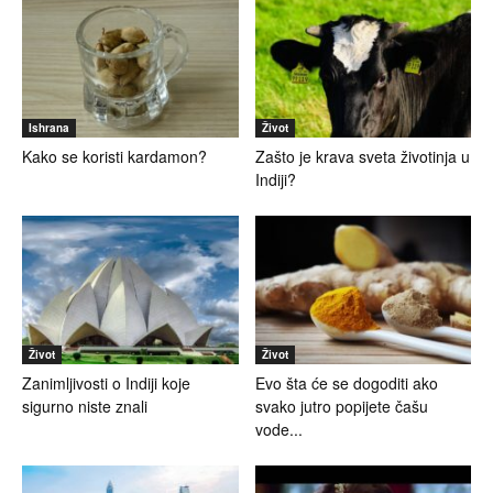
Ishrana
Život
Kako se koristi kardamon?
Zašto je krava sveta životinja u
Indiji?
Život
Život
Zanimljivosti o Indiji koje
Evo šta će se dogoditi ako
sigurno niste znali
svako jutro popijete čašu
vode...