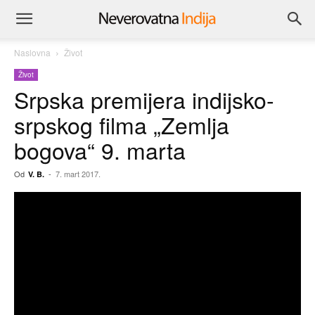
Naslovna
Život
Život
Srpska premijera indijsko-
srpskog filma „Zemlja
bogova“ 9. marta
Od
-
7. mart 2017.
V. B.