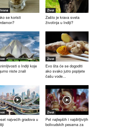
shrana
Život
ko se koristi
Zašto je krava sveta
ardamon?
životinja u Indiji?
ivot
Život
nimljivosti o Indiji koje
Evo šta će se dogoditi
gurno niste znali
ako svako jutro popijete
čašu vode...
ivot
Život
set najvećih gradova u
Pet najlepših i najdirljivijih
iji
bolivudskih pesama za