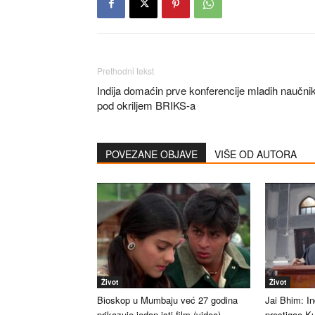
Prethodni tekst
Indija domaćin prve konferencije mladih naučni
pod okriljem BRIKS-a
POVEZANE OBJAVE
VIŠE OD AUTORA
Život
Život
Bioskop u Mumbaju već 27 godina
Jai Bhim: Ind
prikazuje jedan isti film (video)
prestigao K