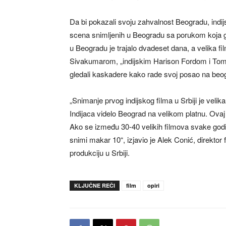
Da bi pokazali svoju zahvalnost Beogradu, indi
scena snimljenih u Beogradu sa porukom koja gla
u Beogradu je trajalo dvadeset dana, a velika f
Sivakumarom, „indijskim Harison Fordom i Tom
gledali kaskadere kako rade svoj posao na beo
„Snimanje prvog indijskog filma u Srbiji je velik
Indijaca videlo Beograd na velikom platnu. Ova
Ako se između 30-40 velikih filmova svake godin
snimi makar 10“, izjavio je Alek Conić, direkto
produkciju u Srbiji.
KLJUČNE REČI
film
opiri