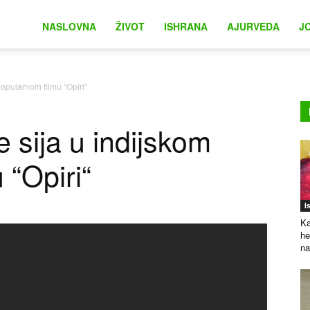
na
NASLOVNA
ŽIVOT
ISHRANA
AJURVEDA
J
popularnom filmu “Opiri“
e sija u indijskom
 “Opiri“
I
Ka
he
na