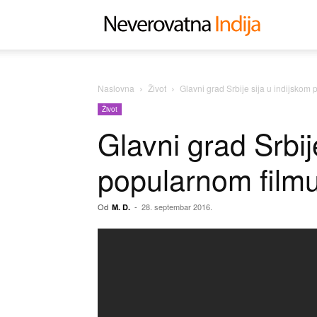
Neverovat
Indija
Naslovna
Život
Glavni grad Srbije sija u indijskom 
Život
Glavni grad Srbij
popularnom filmu
Od
-
28. septembar 2016.
M. D.