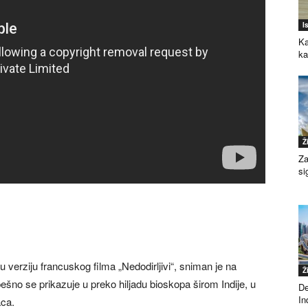
I
Ka
k
Ž
Za
si
ovu verziju francuskog filma „Nedodirljivi“, sniman je na
Ž
no se prikazuje u preko hiljadu bioskopa širom Indije, u
De
Ind
aca.