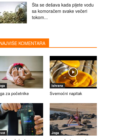
Šta se dešava kada pijete vodu
sa komoračem svake večeri
tokom...
NAJVIŠE KOMENTARA
oga
Ishrana
ga za početnike
Svemoćni napitak
ivot
Joga