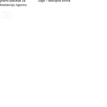
gitalno plaćanje za
Joga – dostupna svima
dnostavniju trgovinu