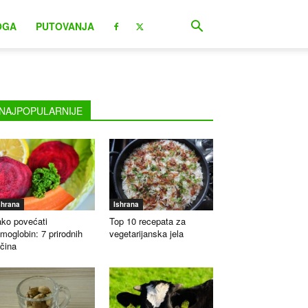
OGA
PUTOVANJA
NAJPOPULARNIJE
shrana
Ishrana
ko povećati
Top 10 recepata za
moglobin: 7 prirodnih
vegetarijanska jela
čina