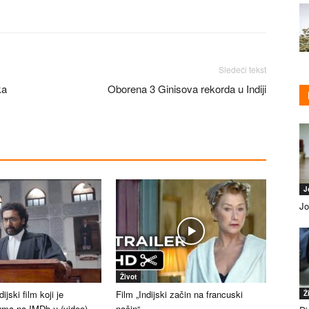
Sledeći tekst
ka
Oborena 3 Ginisova rekorda u Indiji
J
Jo
Život
ijski film koji je
Film „Indijski začin na francuski
Ž
uma na IMDb-u (video)
način“