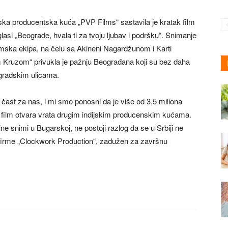
jska producentska kuća „PVP Films“ sastavila je kratak film
si „Beograde, hvala ti za tvoju ljubav i podršku“. Snimanje
ilmska ekipa, na čelu sa Akineni Nagardžunom i Karti
 Kruzom“ privukla je pažnju Beograđana koji su bez daha
gradskim ulicama.
a čast za nas, i mi smo ponosni da je više od 3,5 miliona
j film otvara vrata drugim indijskim producenskim kućama.
e snimi u Bugarskoj, ne postoji razlog da se u Srbiji ne
r firme „Clockwork Production“, zadužen za završnu